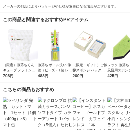
メーカーの都合によりパッケージや仕様が変更になる場合がございます。
この商品と関連するおすすめPRアイテム
（限定）激落ちくん
激落ち ボトル洗い 伸
（限定・ギフト）ご挨
レック 激落ち
キューブ メラミンス
縮（ビーズ）1個 レッ
拶スポンジ パックス
風呂用スポンジ
ポンジ 大容量 1パッ
708
ク
488
ナチュロン キッチン
260
取りバスクリ
425
円
円
円
円
ク（120個入）キッチ
スポンジ 長持ち ナチ
（ハイブリッド
ン 洗剤不使用 レック
ュラル 名刺ポケット
68 1個
こちらの商品もおすすめ
オリジナル
付き 1個 太陽油脂