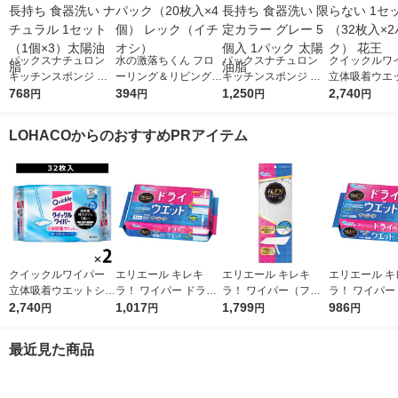
パックスナチュロン
水の激落ちくん フロ
パックスナチュロン
クイックルワ
キッチンスポンジ 水
ーリング＆リビング用
キッチンスポンジ 水
立体吸着ウエ
切れがよい 長持ち 食
768
シート 1パック（20枚
394
切れがよい 長持ち 食
1,250
ト 香り残らな
2,740
円
円
円
円
器洗い ナチュラル 1
入×4個） レック（イ
器洗い 限定カラー グ
ット（32枚入
セット（1個×3）太陽
チオシ）
レー 5個入 1パック 太
ク） 花王
LOHACOからのおすすめPRアイテム
油脂
陽油脂
クイックルワイパー
エリエール キレキ
エリエール キレキ
エリエール キ
立体吸着ウエットシー
ラ！ ワイパー ドライ
ラ！ ワイパー（フロ
ラ！ ワイパー
ト 香り残らない 1セ
2,740
×ウエットシート 1パ
1,017
ーリングワイパー）
1,799
×ウエットシー
986
円
円
円
円
ット（32枚入×2パッ
ック（32枚入） 大王
本体 1個 大王製紙
ット（16枚入
ク） 花王
製紙
ク） 大王製紙
最近見た商品