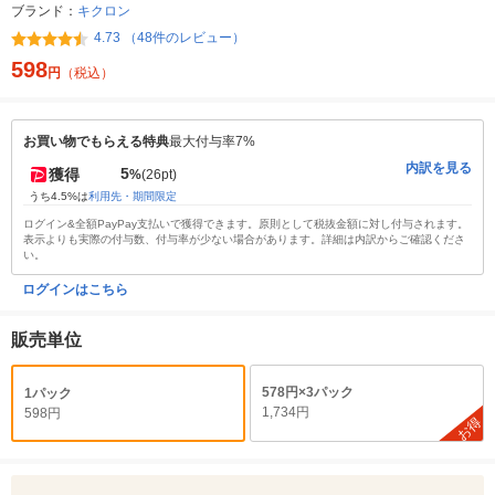
ブランド：
キクロン
4.73 （48件のレビュー）
598
円
（税込）
お買い物でもらえる特典
最大付与率7%
内訳を見る
5
獲得
%
(26pt)
うち4.5%は
利用先・期間限定
ログイン&全額PayPay支払いで獲得できます。原則として税抜金額に対し付与されます。
表示よりも実際の付与数、付与率が少ない場合があります。詳細は内訳からご確認くださ
い。
ログインはこちら
販売単位
578円×3パック
1パック
1,734円
598円
お得