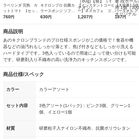
ラベリンダ 完熟 カ
キクロンプロ 抗菌カ
【インスタントコーヒ
【大容量1.5
ットトマト 1セット
ラースポンジ ソフト
ー】ネスカフェ ゴー
パータオル ア
（1個（400g）×5）
760
タイプ カラーアソー
630
ルドブレンド カフェ
1,207
オリジナル 小
187
円
円
円
円
トマト缶
ト 1パック（5個入）
インレス 1本（80g)
ングル クラフ
たわし
【瓶】（イチオシ）
紙 大容量 段
商品説明
紙使用 1個（3
オリジナル
あのキクロンブランドのプロ仕様スポンジがこの価格で！食器や機
器などの油汚れもしっかり落とす。焦げ付きなどもしっかり洗える
ハードタイプです。3色入っているので用途によって使い分けも可能
です。研磨剤入り不織布の高い洗浄力のキッチンスポンジです。
商品仕様/スペック
カラー
カラーアソート
セット内容
3色アソート(1パック)：ピンク3個、グリーン1
個、イエロー1個
材質
研磨粒子入ナイロン不織布、抗菌ポリウレタン