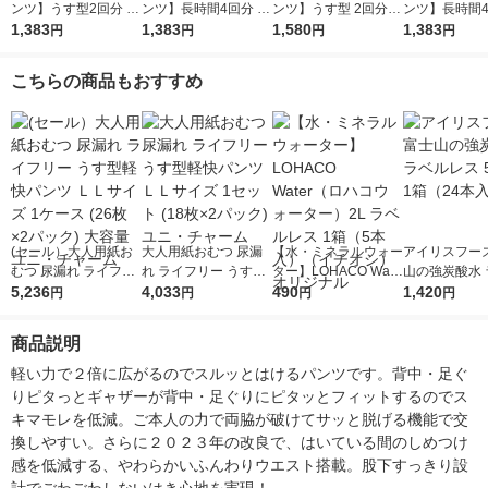
ンツ】うす型2回分 M-
ンツ】長時間4回分 L-
ンツ】うす型 2回分 M
ンツ】長時間4
L 消臭抗菌 肌ケアア
1,383
LL 消臭抗菌 肌ケアア
1,383
-L Wの素材で快適パ
1,580
L 消臭抗菌 
1,383
円
円
円
円
クティ 1パック(18枚
クティ 1パック(14枚
ンツ 1パック(20枚入)
クティ 1パック
入) 日本製紙クレシア
入) 日本製紙クレシア
アクティ 日本製紙ク
入) 日本製紙
こちらの商品もおすすめ
レシア
(セール）大人用紙お
大人用紙おむつ 尿漏
【水・ミネラルウォー
アイリスフーズ
むつ 尿漏れ ライフリ
れ ライフリー うす型
ター】LOHACO Wate
山の強炭酸水 
ー うす型軽快パンツ
5,236
軽快パンツ ＬＬサイ
4,033
r（ロハコウォータ
490
レス 500ml 1
1,420
円
円
円
円
ＬＬサイズ 1ケース (2
ズ 1セット (18枚×2パ
ー）2L ラベルレス 1
本入）
6枚×2パック) 大容量
ック) ユニ・チャーム
箱（5本入）（イチオ
商品説明
ユニ・チャーム
シ） オリジナル
軽い力で２倍に広がるのでスルッとはけるパンツです。背中・足ぐ
りピタっとギャザーが背中・足ぐりにピタッとフィットするのでス
キマモレを低減。ご本人の力で両脇が破けてサッと脱げる機能で交
換しやすい。さらに２０２３年の改良で、はいている間のしめつけ
感を低減する、やわらかいふんわりウエスト搭載。股下すっきり設