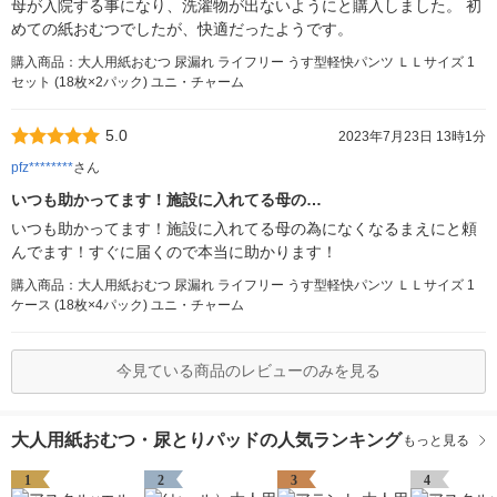
母が入院する事になり、洗濯物が出ないようにと購入しました。 初
めての紙おむつでしたが、快適だったようです。
購入商品：大人用紙おむつ 尿漏れ ライフリー うす型軽快パンツ ＬＬサイズ 1
セット (18枚×2パック) ユニ・チャーム
5.0
2023年7月23日 13時1分
pfz********
さん
いつも助かってます！施設に入れてる母の…
いつも助かってます！施設に入れてる母の為になくなるまえにと頼
んでます！すぐに届くので本当に助かります！
購入商品：大人用紙おむつ 尿漏れ ライフリー うす型軽快パンツ ＬＬサイズ 1
ケース (18枚×4パック) ユニ・チャーム
今見ている商品のレビューのみを見る
大人用紙おむつ・尿とりパッドの人気ランキング
もっと見る
1
2
3
4