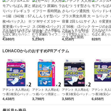
アスクル×エルモアい
(セール）大人用紙お
アテント 大人用おむ
アスクル×エ
ちばん 尿とりパッド
むつ 尿漏れ ライフリ
つ うす型さらさらパ
ちばん 尿とり
レギュラー1箱（342
4,680
ー 長時間あんしんう
5,236
ンツ通気性プラス男女
4,316
レギュラー 1
828
円
円
円
円
枚：57枚×6パック
す型パンツ Mサイズ 1
共用 大容量 2回 L-LL
（57枚入）※
入） ※変更後パッケ
ケース (30枚×2パッ
サイズ 56枚:（2パッ
ッケージのお届
LOHACOからのおすすめPRアイテム
ージのお届け オリジ
ク) 大容量 ユニ・チャ
ク×28枚入）エリエー
リジナル
ナル
ーム
ル 大王製紙
アテント 大人用おむ
アテント 大人用おむ
アテント 大人用おむ
アテント 大人
つ 夜1枚安心パッドテ
つ 紙パンツ用尿とり
つ 夜1枚安心パッドテ
つ 夜1枚安心
ープ用パッド 大容量
4,438
パッド すっきりパッ
3,798
ープ用パッド 12回 28
3,585
ープ用パッド 
6,658
円
円
円
円
4回 112枚:（2パック×
ド 大容量 2回 128枚:
枚:（2パック×14枚
6回 96枚:（3パック×3
56エリエール 大王製
（2パック×64枚入）
入）エリエール 大王
2枚入）エリエ
最近見た商品