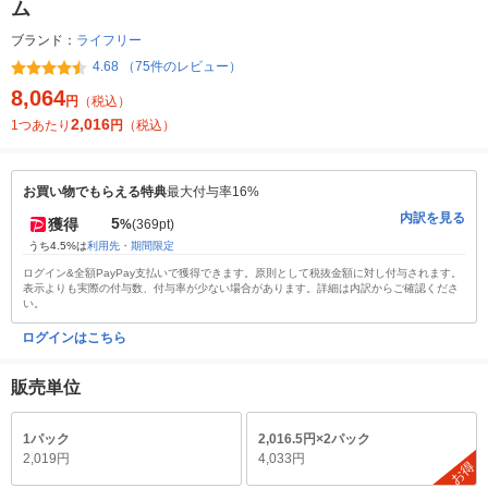
ム
ブランド：
ライフリー
4.68 （75件のレビュー）
8,064
円
（税込）
2,016
1つあたり
円
（税込）
お買い物でもらえる特典
最大付与率16%
内訳を見る
5
獲得
%
(369pt)
うち4.5%は
利用先・期間限定
ログイン&全額PayPay支払いで獲得できます。原則として税抜金額に対し付与されます。
表示よりも実際の付与数、付与率が少ない場合があります。詳細は内訳からご確認くださ
い。
ログインはこちら
販売単位
1パック
2,016.5円×2パック
2,019円
4,033円
お得