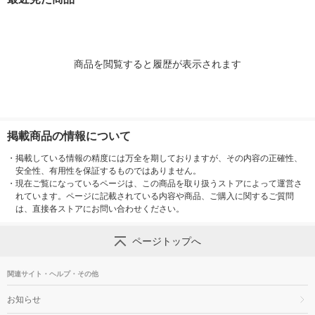
紙
エリエール 大王製紙
製紙
王製紙
商品を閲覧すると履歴が表示されます
掲載商品の情報について
・
掲載している情報の精度には万全を期しておりますが、その内容の正確性、
安全性、有用性を保証するものではありません。
・
現在ご覧になっているページは、この商品を取り扱うストアによって運営さ
れています。ページに記載されている内容や商品、ご購入に関するご質問
は、直接各ストアにお問い合わせください。
ページトップへ
関連サイト・ヘルプ・その他
お知らせ