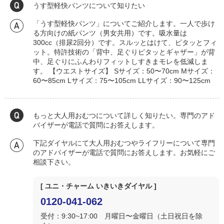
うす型軽快パンツについて知りたい
「うす型軽快パンツ」についてご紹介します。一人で歩け
る方向けの紙パンツ（男女共用）です。吸水量は
300cc（排尿2回分）です。スルッとはけて、ピタッとフィ
ット。特許技術の「背中、足ぐりピタッとギャザー」が背
中、足ぐりにふんわりフィットしすきまモレを低減しま
す。 【ウエストサイズ】 Sサイズ：50〜70cm Mサイズ：
60〜85cm Lサイズ：75〜105cm LLサイズ：90〜125cm
もっと大人用おむつについて詳しく知りたい。専門のアド
バイザーが電話で質問にお答えします。
下記ダイヤルにて大人用おむつやライフリーについて専門
のアドバイザーが電話で質問にお答えします。お気軽にご
相談下さい。
[ ユニ・チャーム いきいきダイヤル ]
0120-041-062
受付：9:30~17:00 月曜日〜金曜日（土日祝日を除