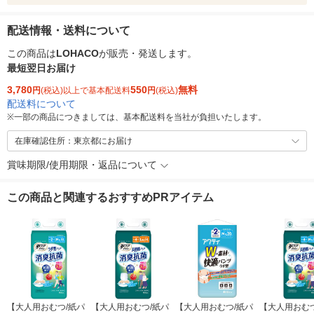
配送情報・送料について
この商品は
LOHACO
が販売・発送します。
最短翌日お届け
3,780
550
無料
円
(税込)以上で基本配送料
円
(税込)
配送料について
※
一部の商品につきましては、基本配送料を当社が負担いたします。
在庫確認住所：東京都にお届け
賞味期限/使用期限・返品について
この商品と関連するおすすめPRアイテム
【大人用おむつ/紙パ
【大人用おむつ/紙パ
【大人用おむつ/紙パ
【大人用おむつ