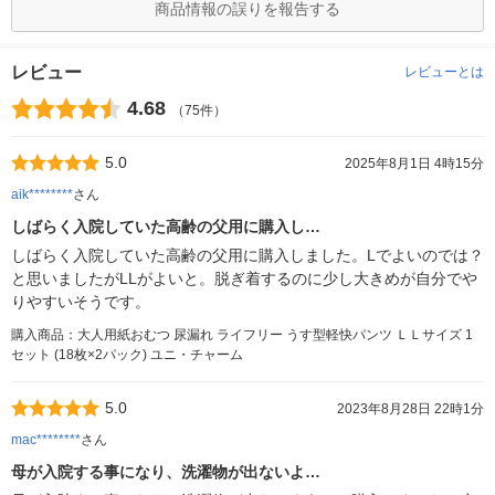
商品情報の誤りを報告する
レビュー
レビューとは
4.68
（75件）
5.0
2025年8月1日 4時15分
aik********
さん
しばらく入院していた高齢の父用に購入し…
しばらく入院していた高齢の父用に購入しました。Lでよいのでは？
と思いましたがLLがよいと。脱ぎ着するのに少し大きめが自分でや
りやすいそうです。
購入商品：大人用紙おむつ 尿漏れ ライフリー うす型軽快パンツ ＬＬサイズ 1
セット (18枚×2パック) ユニ・チャーム
5.0
2023年8月28日 22時1分
mac********
さん
母が入院する事になり、洗濯物が出ないよ…