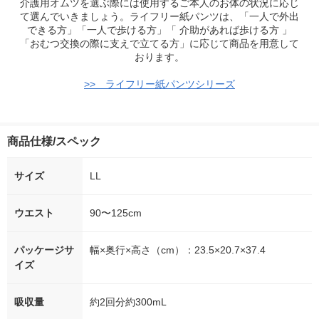
介護用オムツを選ぶ際には使用するご本人のお体の状況に応じ
て選んでいきましょう。ライフリー紙パンツは、「一人で外出
できる方」「一人で歩ける方」「 介助があれば歩ける方 」
「おむつ交換の際に支えで立てる方」に応じて商品を用意して
おります。
>> ライフリー紙パンツシリーズ
商品仕様/スペック
サイズ
LL
ウエスト
90〜125cm
パッケージサ
幅×奥行×高さ（cm）：23.5×20.7×37.4
イズ
吸収量
約2回分約300mL