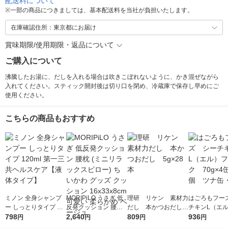
配送料について
※
一部の商品につきましては、基本配送料を当社が負担いたします。
在庫確認住所：東京都にお届け
賞味期限/使用期限・返品について
ご購入について
沸騰したお湯に、だしを入れる場合は吹きこぼれないように、かき混ぜながら
入れてください。スティック開封後は切り口を閉め、冷蔵庫で保存し早めにご
使用ください。
こちらの商品もおすすめ
ミノン 全身シャンプ
MORIPiLO うさぎ 低
理研 リケン 素材力
はごろもフー
ー しっとりタイプ 12
反発クッション 腰枕
だし 本かつおだし
チキンL（エ
0ml 第一三共ヘルスケ
798
(ミニリラックスピロ
2,640
5g×28本
809
ーク 70g×4
936
円
円
円
円
ア【液体タイプ】
ー) ちいかわ グッズ
個 ツナ缶・