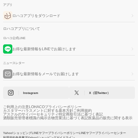
アプリ
ロハコアプリをダウンロード
ロハコアプリについて
ロハコ公式LINE
お得な最新情報をLINEでお届けします
ニュースレター
お得な最新情報をメールでお届けします
Instagram
X（旧Twitter）
ご利用上の注意
LOHACOプライバシーポリシー
カスタマーハラスメントに対する基本方針
ご利用規約
アスクルのサイバーセキュリティ
特定商取引法に基づく表記
酒類販売管理者標識の掲示
古物営業法に基づく表記
医薬品の販売に関する表示
Yahoo!ショッピング
LINEヤフープライバシーポリシー
LINEヤフープライバシーセンター
利用規約
免責事項
Yahoo!ショッピングガイドライン