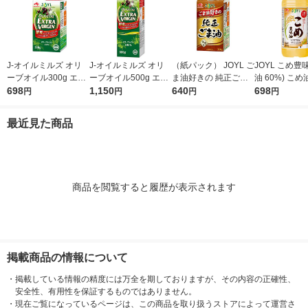
J-オイルミルズ オリ
J-オイルミルズ オリ
（紙パック） JOYL ご
JOYL こめ豊味
ーブオイル300g エキ
ーブオイル500g エキ
ま油好きの 純正ごま
油 60%) こめ油 ブレ
ストラバージン スペ
698
ストラバージン スペ
1,150
油 300g 1本 味の素 J-
640
ンド 味の素 J
698
円
円
円
円
イン産オリーブ100%
イン産オリーブ100%
オイルミルズ
ミルズ 900g 
1本（紙パック） JOY
1本（紙パック） JOY
本
最近見た商品
L
L
商品を閲覧すると履歴が表示されます
掲載商品の情報について
・
掲載している情報の精度には万全を期しておりますが、その内容の正確性、
安全性、有用性を保証するものではありません。
・
現在ご覧になっているページは、この商品を取り扱うストアによって運営さ