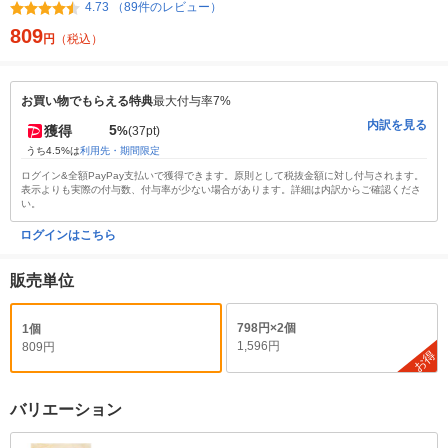
4.73 （89件のレビュー）
809
円
（税込）
お買い物でもらえる特典
最大付与率7%
内訳を見る
5
獲得
%
(37pt)
うち4.5%は
利用先・期間限定
ログイン&全額PayPay支払いで獲得できます。原則として税抜金額に対し付与されます。
表示よりも実際の付与数、付与率が少ない場合があります。詳細は内訳からご確認くださ
い。
ログインはこちら
販売単位
798円×2個
1個
1,596円
809円
お得
バリエーション