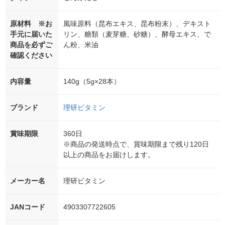
原材料 ※お
風味原料（昆布エキス、昆布粉末）、デキスト
手元に届いた
リン、糖類（麦芽糖、砂糖）、酵母エキス、で
商品を必ずご
ん粉、米油
確認ください
内容量
140g（5g×28本）
ブランド
理研ビタミン
賞味期限
360日
※商品の発送時点で、賞味期限まで残り120日
以上の商品をお届けします。
メーカー名
理研ビタミン
JANコード
4903307722605