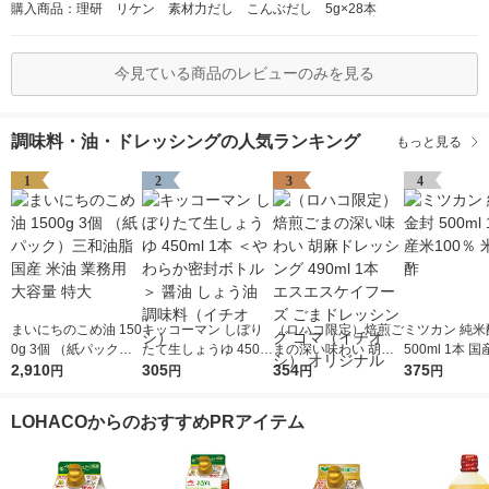
購入商品：理研 リケン 素材力だし こんぶだし 5g×28本
今見ている商品のレビューのみを見る
調味料・油・ドレッシングの人気ランキング
もっと見る
1
2
3
4
まいにちのこめ油 150
キッコーマン しぼり
（ロハコ限定）焙煎ご
ミツカン 純米
0g 3個 （紙パック）
たて生しょうゆ 450m
まの深い味わい 胡麻
500ml 1本 国
三和油脂 国産 米油 業
2,910
l 1本 ＜やわらか密封
305
ドレッシング 490ml 1
354
0％ 米酢 食酢
375
円
円
円
円
務用 大容量 特大
ボトル＞ 醤油 しょう
本 エスエスケイフー
油 調味料（イチオ
ズ ごまドレッシング
LOHACOからのおすすめPRアイテム
シ）
ゴマ（イチオシ） オ
リジナル