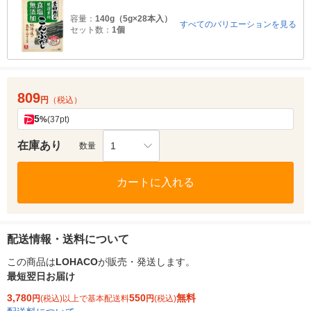
容量：
140g（5g×28本入）
すべてのバリエーションを見る
セット数：
1個
809
円
（税込）
5
%
(37pt)
在庫あり
1
数量
カートに入れる
配送情報・送料について
この商品は
LOHACO
が販売・発送します。
最短翌日お届け
3,780
550
無料
円
(税込)以上で基本配送料
円
(税込)