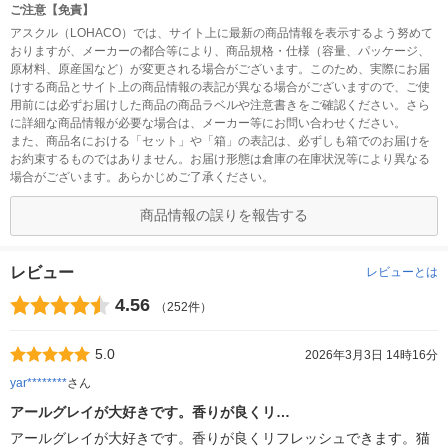
ご注意【免責】
アスクル（LOHACO）では、サイト上に最新の商品情報を表示するよう努めて
おりますが、メーカーの都合等により、商品規格・仕様（容量、パッケージ、
原材料、原産国など）が変更される場合がございます。このため、実際にお届
けする商品とサイト上の商品情報の表記が異なる場合がございますので、ご使
用前には必ずお届けした商品の商品ラベルや注意書きをご確認ください。さら
に詳細な商品情報が必要な場合は、メーカー等にお問い合わせください。
また、商品名における「セット」や「箱」の表記は、必ずしも箱でのお届けを
お約束するものではありません。お届け形態は倉庫の在庫状況等により異なる
場合がございます。あらかじめご了承ください。
商品情報の誤りを報告する
レビュー
レビューとは
4.56
（252件）
5.0
2026年3月3日 14時16分
yar********
さん
アールグレイが大好きです。香りが良くリ…
アールグレイが大好きです。香りが良くリフレッシュできます。猫