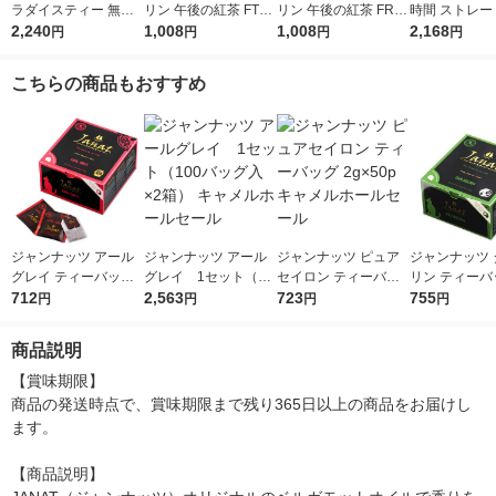
ラダイスティー 無糖
リン 午後の紅茶 FTUI
リン 午後の紅茶 FRUI
時間 ストレー
1000ml 1箱（6本入）
2,240
TS ＆ ICE TEA （フ
1,008
TS ＆ ICE TEA （フ
1,008
ー 無糖 900ml
2,168
円
円
円
円
ルーツ＆アイスティ
ルーツ＆アイスティ
2本入）
ー） 白ぶどうとレモ
ー） オレンジとグレ
こちらの商品もおすすめ
ン 500ml 1セット（6
ープフルーツ 500ml 1
本）
セット（6本）
ジャンナッツ アール
ジャンナッツ アール
ジャンナッツ ピュア
ジャンナッツ 
グレイ ティーバッグ
グレイ 1セット（10
セイロン ティーバッ
リン ティーバッ
2g×50p キャメルホー
712
0バッグ入×2箱） キャ
2,563
グ 2g×50p キャメルホ
723
×50p キャメ
755
円
円
円
円
ルセール
メルホールセール
ールセール
セール
商品説明
【賞味期限】

商品の発送時点で、賞味期限まで残り365日以上の商品をお届けし
ます。

【商品説明】
