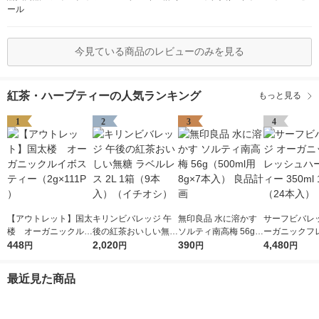
ール
今見ている商品のレビューのみを見る
紅茶・ハーブティーの人気ランキング
もっと見る
1
2
3
4
【アウトレット】国太
キリンビバレッジ 午
無印良品 水に溶かす
サーフビバレッ
楼 オーガニックルイ
後の紅茶おいしい無糖
ソルティ南高梅 56g
ーガニックフ
ボスティー（2g×111P
448
ラベルレス 2L 1箱（9
2,020
（500ml用8g×7本
390
ハーブティー 35
4,480
円
円
円
円
）
本入）（イチオシ）
入） 良品計画
箱（24本入）
最近見た商品