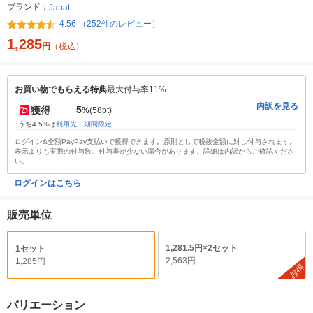
ブランド：
Janat
4.56 （252件のレビュー）
1,285
円
（税込）
お買い物でもらえる特典
最大付与率11%
内訳を見る
5
獲得
%
(58pt)
うち4.5%は
利用先・期間限定
ログイン&全額PayPay支払いで獲得できます。原則として税抜金額に対し付与されます。
表示よりも実際の付与数、付与率が少ない場合があります。詳細は内訳からご確認くださ
い。
ログインはこちら
販売単位
1,281.5円×2セット
1セット
2,563円
1,285円
お得
バリエーション