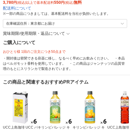
3,780
550
無料
円
(税込)以上で基本配送料
円
(税込)
配送料について
※
一部の商品につきましては、基本配送料を当社が負担いたします。
在庫確認住所：東京都にお届け
賞味期限/使用期限・返品について
ご購入について
おひとり様 1回のご注文につき50点まで
・開封後は密閉できる容器に移し、なるべく早めにお飲みください。 ・本品
はベルガモット香料を使用しています。 ・この商品はジャンナッツの品質管
理のもとにスリランカで製造されています。
この商品と関連するおすすめPRアイテム
UCC上島珈琲 UCC パ
キリンビバレッジ キ
キリンビバレッジ キ
UCC上島珈琲