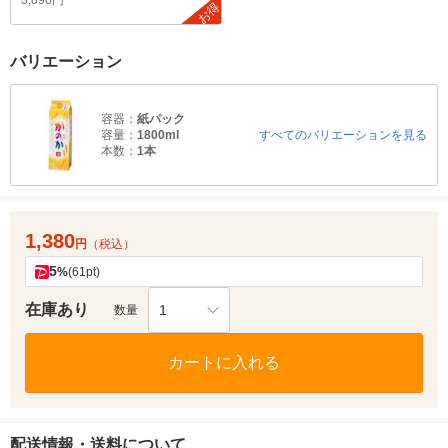
3,890円
お得
バリエーション
容器：
紙パック
容量：
1800ml
すべてのバリエーションを見る
本数：
1本
1,380
円
（税込）
5
%
(61pt)
在庫あり
1
数量
カートに入れる
配送情報・送料について