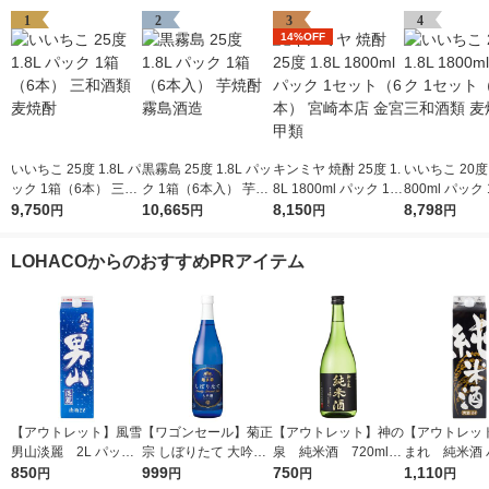
1
2
3
4
14%OFF
いいちこ 25度 1.8L パ
黒霧島 25度 1.8L パッ
キンミヤ 焼酎 25度 1.
いいちこ 20度 1
ック 1箱（6本） 三和
ク 1箱（6本入） 芋焼
8L 1800ml パック 1セ
800ml パック
酒類 麦焼酎
9,750
酎 霧島酒造
10,665
ット（6本） 宮崎本店
8,150
（6本） 三和酒類 麦
8,798
円
円
円
円
金宮 甲類
焼酎
LOHACOからのおすすめPRアイテム
【アウトレット】風雪
【ワゴンセール】菊正
【アウトレット】神の
【アウトレッ
男山淡麗 2L パック
宗 しぼりたて 大吟醸
泉 純米酒 720ml 1
まれ 純米酒 
850
1本 東亜酒造 日本酒
720ml 1本 日本酒
999
本 東亜酒造 日本酒
750
2L 1本 東亜
1,110
円
円
円
円