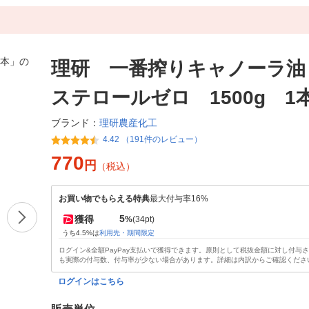
理研 一番搾りキャノーラ油
ステロールゼロ 1500g 1
理研農産化工
ブランド：
4.42 （191件のレビュー）
770
円
（税込）
お買い物でもらえる特典
最大付与率16%
5
獲得
%
(34pt)
うち4.5%は
利用先・期間限定
ログイン&全額PayPay支払いで獲得できます。原則として税抜金額に対し付与
も実際の付与数、付与率が少ない場合があります。詳細は内訳からご確認くださ
ログインはこちら