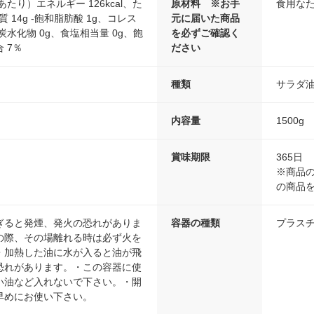
あたり）エネルギー 126kcal、た
原材料 ※お手
食用な
質 14g -飽和脂肪酸 1g、コレス
元に届いた商品
炭水化物 0g、食塩相当量 0g、飽
を必ずご確認く
 7％
ださい
種類
サラダ
内容量
1500g
賞味期限
365日
※商品の
の商品
ぎると発煙、発火の恐れがありま
容器の種類
プラス
の際、その場離れる時は必ず火を
・加熱した油に水が入ると油が飛
恐れがあります。・この容器に使
い油など入れないで下さい。・開
早めにお使い下さい。