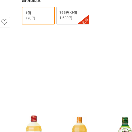
販売単位
765円×2個
1個
1,530円
770円
お得