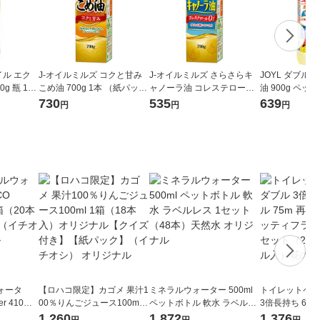
イル エク
J-オイルミルズ コクと甘み
J-オイルミルズ さらさらキ
JOYL ダブル
g 瓶 1本
こめ油 700g 1本 （紙パッ
ャノーラ油 コレステロール
油 900g ペット
 ) J-
ク）米油 JOYL
ゼロ 700g 1本 （紙パック）
1/2 コレステロ
730
535
639
円
円
円
食用油 JOYL
素 J-オイルミ
ォータ
【ロハコ限定】カゴメ 果汁1
ミネラルウォーター 500ml
トイレットペー
r 410ml
00％りんごジュース100ml 1
ペットボトル 軟水 ラベルレ
3倍長持ち 6ロール 75
ベルレス
箱（18本入）オリジナル
ス 1セット（48本）天然水
紙配合 スコッ
1,260
1,872
1,376