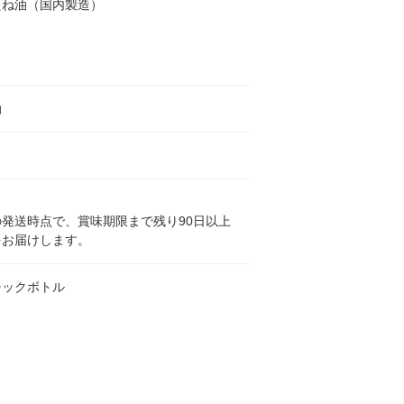
たね油（国内製造）
油
発送時点で、賞味期限まで残り90日以上
をお届けします。
チックボトル