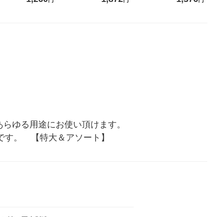
円
円
円
リジナル
【クイズ付き】【紙パッ
オリジナル
パック 1セット
ク】（イチオシ） オリジナ
ロール入）花の
ル
あらゆる用途にお使い頂けます。
gです。　【特大＆アソート】