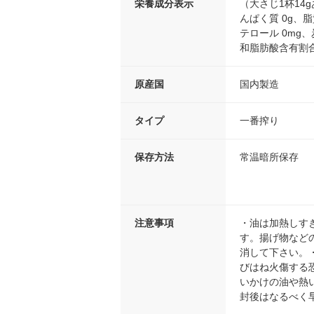
栄養成分表示
（大さじ1杯14g
んぱく質 0g、脂
テロール 0mg、
和脂肪酸含有割合
原産国
国内製造
タイプ
一番搾り
保存方法
常温暗所保存
注意事項
・油は加熱しす
す。揚げ物など
消して下さい。
びはね火傷する
いかけの油や熱
封後はなるべく