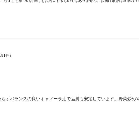
、必ずしも箱でのお届けをお約束するものではありません。お届け形態は倉庫の在
191件）
わらずバランスの良いキャノーラ油で品質も安定しています。野菜炒めや