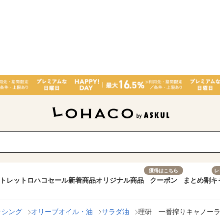
獲得はこちら
レ
トレット
ロハコセール
新着商品
オリジナル商品
クーポン
まとめ割
キ
ッシング
オリーブオイル・油
サラダ油
理研 一番搾りキャノーラ