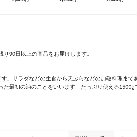
円
円
円
チオ
（イチオシ） オ
り90日以上の商品をお届けします。

です。サラダなどの生食から天ぷらなどの加熱料理まで
った最初の油のことをいいます。たっぷり使える1500