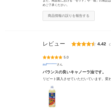
また、商品名における「セット」や「箱」の表記は
めご了承ください。
商品情報の誤りを報告する
レビュー
4.42
（
5.0
auf********
さん
バランスの良いキャノーラ油です。
リピート購入させていただいています。変