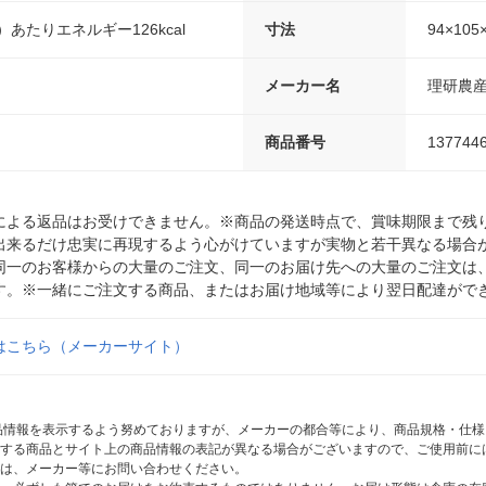
）あたりエネルギー126kcal
寸法
94×105
メーカー名
理研農
商品番号
137744
による返品はお受けできません。※商品の発送時点で、賞味期限まで残り
出来るだけ忠実に再現するよう心がけていますが実物と若干異なる場合
同一のお客様からの大量のご注文、同一のお届け先への大量のご注文は
す。※一緒にご注文する商品、またはお届け地域等により翌日配達がで
はこちら（メーカーサイト）
商品情報を表示するよう努めておりますが、メーカーの都合等により、商品規格・仕
する商品とサイト上の商品情報の表記が異なる場合がございますので、ご使用前に
は、メーカー等にお問い合わせください。