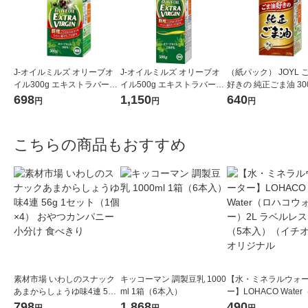
J-オイルミルズ オリーブオ
J-オイルミルズ オリーブオ
（紙パック） JOYL 
イル300g エキストラバージ
イル500g エキストラバージ
好きの 純正ごま油 300
ン スペイン産オリーブ100%
ン スペイン産オリーブ100%
味の素 J-オイルミル
698
1,150
640
円
円
円
1本（紙パック） JOYL
1本（紙パック） JOYL
こちらの商品もおすすめ
素材市場 いわしのスナック
キッコーマン 調製豆乳 1000
【水・ミネラルウォ
あまからしょうゆ味4連 56g
ml 1箱（6本入）
ー】LOHACO Wate
1セット（1個×4） おやつカ
コウォーター）2L ラ
798
1,868
490