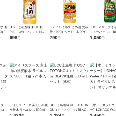
ごま油
JOYL こめ豊味油 (米油 6
J-オイルミルズ こめ油 大容
JOYL オリーブオ
g 1本
0%) こめ油 ブレンド 味の素
量・900g ペット 1本 JOYL
ストラバージン 400
ズ
J-オイルミルズ 900g ペット
( オリーブオイル 100％
698
790
1,050
円
円
円
1本
オイルミルズ
ータ
アイリスフーズ 富士山の強
UCC上島珈琲 UCC TOTON
【水・ミネラルウ
r（ロハ
炭酸水 ラベルレス 500ml 1
OU（トトノウ） by BLACK
ー】LOHACO Wate
ベルレ
箱（24本入）
無糖 500ml 1セット（6本）
1箱（20本入）ラ
1,420
1,284
1,450