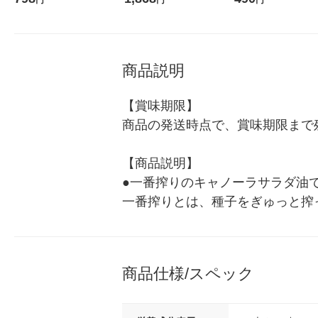
円
円
円
ンパニー 小分け 食べきり
ス 1箱（5本入）（イ
シ） オリジナル
商品説明
【賞味期限】

商品の発送時点で、賞味期限まで残
【商品説明】

●一番搾りのキャノーラサラダ油
一番搾りとは、種子をぎゅっと搾
商品仕様/スペック