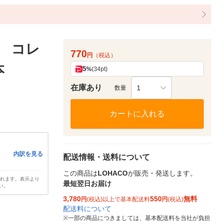
 コレ
770
円
（税込）
本
5
%
(34pt)
在庫あり
1
数量
カートに入れる
内訳を見る
配送情報・送料について
この商品は
LOHACO
が販売・発送します。
されます。表示より
最短翌日お届け
い。
3,780
550
無料
円
(税込)以上で基本配送料
円
(税込)
配送料について
※
一部の商品につきましては、基本配送料を当社が負担