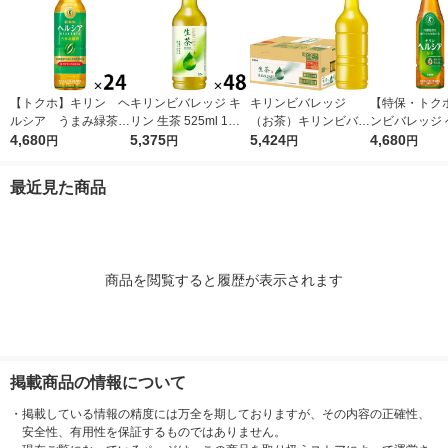
【トクホ】キリン ヘ
キリンビバレッジ キ
キリンビバレッジ
【特保・トク
ルシア うまみ緑茶
リン 生茶 525ml 1セ
（お茶）キリンビバレ
ンビバレッジ 
５００ｍｌＰＥＴ 1箱
4,680
ット（48本） お茶 緑
5,375
ッジ 生茶 ラベルレス
5,424
ア 緑茶 350m
4,680
円
円
円
円
（24本入）
茶 ペットボトル
525ml×24本 336807
1箱（24本入
1セット(48本)
最近見た商品
商品を閲覧すると履歴が表示されます
掲載商品の情報について
・
掲載している情報の精度には万全を期しておりますが、その内容の正確性、
安全性、有用性を保証するものではありません。