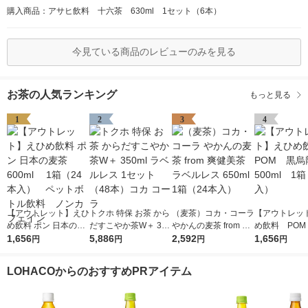
購入商品：アサヒ飲料 十六茶 630ml 1セット（6本）
今見ている商品のレビューのみを見る
お茶の人気ランキング
もっと見る
1
2
3
4
【アウトレット】えひ
トクホ 特保 お茶 から
（麦茶）コカ・コーラ
【アウトレッ
め飲料 ポン 日本の麦
だすこやか茶W＋ 350
やかんの麦茶 from 爽
め飲料 POM
茶 600ml 1箱（2
1,656
ml ラベルレス 1セッ
5,886
健美茶 ラベルレス 65
2,592
龍茶 500ml
1,656
円
円
円
円
4本入） ペットボト
ト（48本）コカ コー
0ml 1箱（24本入）
4本入）
ル飲料 ノンカフェイ
ラ
LOHACOからのおすすめPRアイテム
ン