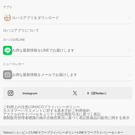
アプリ
ロハコアプリをダウンロード
ロハコアプリについて
ロハコ公式LINE
お得な最新情報をLINEでお届けします
ニュースレター
お得な最新情報をメールでお届けします
Instagram
X（旧Twitter）
ご利用上の注意
LOHACOプライバシーポリシー
カスタマーハラスメントに対する基本方針
ご利用規約
アスクルのサイバーセキュリティ
特定商取引法に基づく表記
酒類販売管理者標識の掲示
古物営業法に基づく表記
医薬品の販売に関する表示
Yahoo!ショッピング
LINEヤフープライバシーポリシー
LINEヤフープライバシーセンター