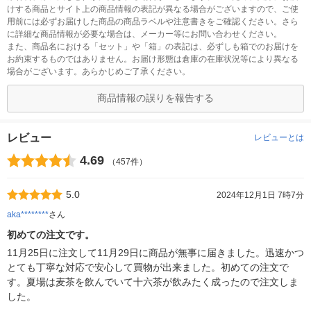
けする商品とサイト上の商品情報の表記が異なる場合がございますので、ご使
用前には必ずお届けした商品の商品ラベルや注意書きをご確認ください。さら
に詳細な商品情報が必要な場合は、メーカー等にお問い合わせください。
また、商品名における「セット」や「箱」の表記は、必ずしも箱でのお届けを
お約束するものではありません。お届け形態は倉庫の在庫状況等により異なる
場合がございます。あらかじめご了承ください。
商品情報の誤りを報告する
レビュー
レビューとは
4.69
（457件）
5.0
2024年12月1日 7時7分
aka********
さん
初めての注文です。
11月25日に注文して11月29日に商品が無事に届きました。迅速かつ
とても丁寧な対応で安心して買物が出来ました。初めての注文で
す。夏場は麦茶を飲んでいて十六茶が飲みたく成ったので注文しま
した。