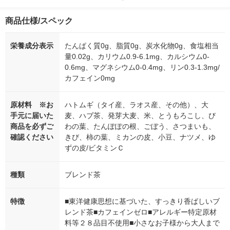
商品仕様/スペック
栄養成分表示
たんぱく質0g、脂質0g、炭水化物0g、食塩相当
量0.02g、カリウム0.9-6.1mg、カルシウム0-
0.6mg、マグネシウム0-0.4mg、リン0.3-1.3mg/
カフェイン0mg
原材料 ※お
ハトムギ（タイ産、ラオス産、その他）、大
手元に届いた
麦、ハブ茶、発芽大麦、米、とうもろこし、び
商品を必ずご
わの葉、たんぽぽの根、ごぼう、さつまいも、
確認ください
きび、柿の葉、ミカンの皮、小豆、ナツメ、ゆ
ずの皮/ビタミンＣ
種類
ブレンド茶
特徴
■東洋健康思想に基づいた、すっきり香ばしいブ
レンド茶■カフェインゼロ■アレルギー特定原材
料等２８品目不使用■小さなお子様から大人まで