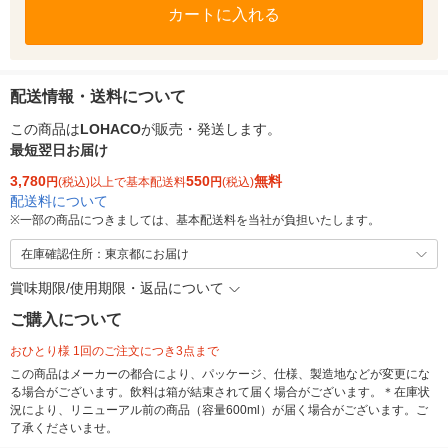
カートに入れる
配送情報・送料について
この商品は
LOHACO
が販売・発送します。
最短翌日お届け
3,780
550
無料
円
(税込)以上で基本配送料
円
(税込)
配送料について
※
一部の商品につきましては、基本配送料を当社が負担いたします。
在庫確認住所：東京都にお届け
賞味期限/使用期限・返品について
ご購入について
おひとり様 1回のご注文につき3点まで
この商品はメーカーの都合により、パッケージ、仕様、製造地などが変更にな
る場合がございます。飲料は箱が結束されて届く場合がございます。＊在庫状
況により、リニューアル前の商品（容量600ml）が届く場合がございます。ご
了承くださいませ。