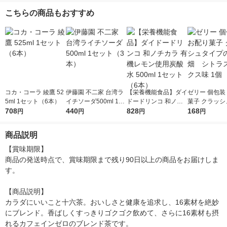
こちらの商品もおすすめ
コカ・コーラ 綾鷹 52
伊藤園 不二家 台湾ラ
【栄養機能食品】ダイ
ゼリー 個包装
5ml 1セット（6本）
イチソーダ500ml 1セ
ドードリンコ 和ノチ
菓子 クラッシ
708
ット（3本）
440
カラ 有機レモン使用
828
プの蒟蒻畑 
168
円
円
円
円
炭酸水 500ml 1セット
ミックス味 1
（6本）
商品説明
【賞味期限】

商品の発送時点で、賞味期限まで残り90日以上の商品をお届けしま
す。

【商品説明】

カラダにいいこと十六茶。おいしさと健康を追求し、16素材を絶妙
にブレンド。香ばしくすっきりゴクゴク飲めて、さらに16素材も摂
れるカフェインゼロのブレンド茶です。