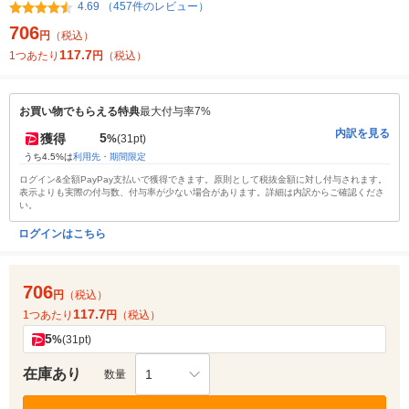
4.69 （457件のレビュー）
706
円
（税込）
117.7
1つあたり
円
（税込）
お買い物でもらえる特典
最大付与率7%
内訳を見る
5
獲得
%
(31pt)
うち4.5%は
利用先・期間限定
ログイン&全額PayPay支払いで獲得できます。原則として税抜金額に対し付与されます。
表示よりも実際の付与数、付与率が少ない場合があります。詳細は内訳からご確認くださ
い。
ログインはこちら
706
円
（税込）
117.7
1つあたり
円
（税込）
5
%
(31pt)
在庫あり
1
数量