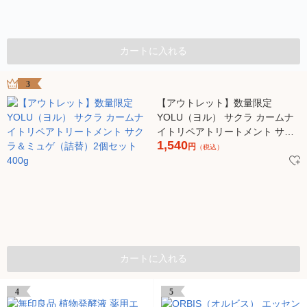
カートに入れる
3
【アウトレット】数量限定
YOLU（ヨル） サクラ カームナ
イトリペアトリートメント サク
1,540
ラ＆ミュゲ（詰替）2個セット
円
（税込）
400g
カートに入れる
4
5