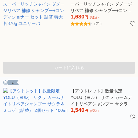
ーパーリッチシャイン ダメージ
リペア 補修 シャンプー+コンデ
1,680
ィショナー セット 詰替 特大 各
円
（税込）
870g ユニリーバ
（21）
カートに入れる
2
【アウトレット】数量限定
YOLU（ヨル） サクラ カームナ
イトリペアシャンプー サクラ＆
1,540
ミュゲ（詰替） 2個セット 400ml
円
（税込）