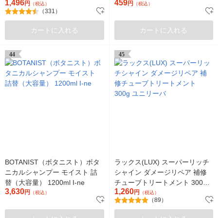
1,496
459
600g ユニリーバ
円
なフローラルブリーズの香り
円
（税込）
（税込）
（331）
カートに入れる
カートに入れる
44
45
BOTANIST（ボタニスト）ボタ
ラックス(LUX) スーパーリッチ
ニカルシャンプー モイスト 詰
シャイン ダメージリペア 補修
替（大容量） 1200ml I-ne
チューブトリートメント 300g
3,630
1,260
円
ユニリーバ
円
（税込）
（税込）
（89）