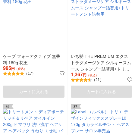
ケープ フォーアクティブ 無香
いち髪 THE PREMIUM エクス
料 180g 花王
トラダメージケア シルキースム
995
円
ース シャンプー詰替用+トリー
（税込）
（17）
1,367
トメント詰替用
円
（税込）
（21）
カートに入れる
カートに入れる
36
37