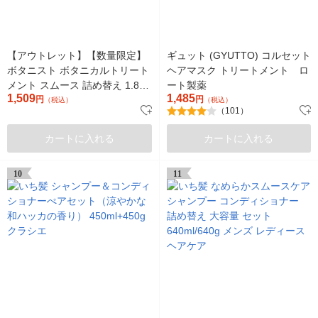
【アウトレット】【数量限定】
ギュット (GYUTTO) コルセット
ボタニスト ボタニカルトリート
ヘアマスク トリートメント ロ
メント スムース 詰め替え 1.8倍
ート製薬
1,509
1,485
増量 720g I-ne
円
円
（税込）
（税込）
（101）
カートに入れる
カートに入れる
10
11