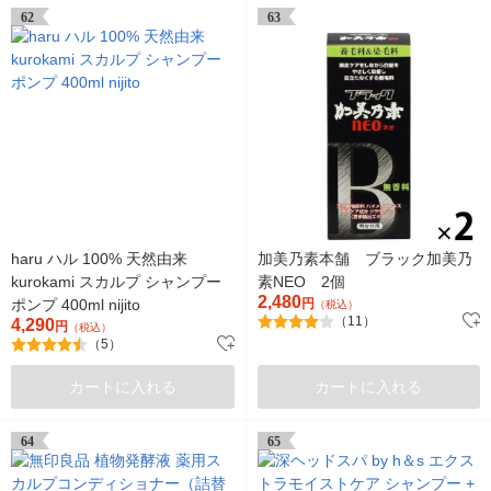
62
63
haru ハル 100% 天然由来
加美乃素本舗 ブラック加美乃
kurokami スカルプ シャンプー
素NEO 2個
2,480
ポンプ 400ml nijito
円
（税込）
（11）
4,290
円
（税込）
（5）
カートに入れる
カートに入れる
64
65