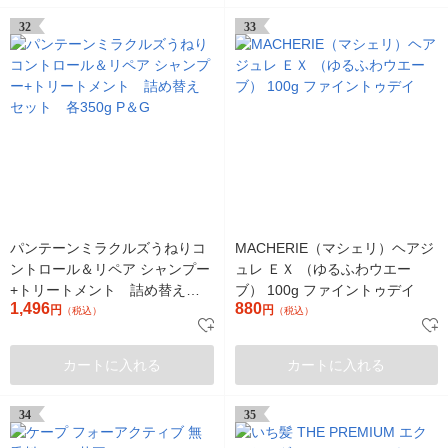
32
33
パンテーンミラクルズうねりコ
MACHERIE（マシェリ）ヘアジ
ントロール＆リペア シャンプー
ュレ ＥＸ （ゆるふわウエー
+トリートメント 詰め替えセ
ブ） 100g ファイントゥデイ
1,496
880
ット 各350g P＆G
円
円
（税込）
（税込）
カートに入れる
カートに入れる
34
35