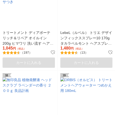
トリートメント ディアボーテ
LebeL（ルベル） トリエ デザイ
リッチ＆リペア オイルイン
ンフィックススプレー10 170g
200g ヒマワリ 洗い流す ヘアケ
タカラベルモント ヘアスプレー
1,045
1,480
ア ヘアパック うねり くせ毛 パ
円
サロン専売品
円
（税込）
（税込）
（197）
（13）
サつき
カートに入れる
カートに入れる
38
39