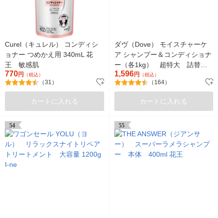
Curel（キュレル） コンディシ
ダヴ（Dove） モイスチャーケ
ョナー つめかえ用 340mL 花
ア シャンプー＆コンディショナ
王 敏感肌
ー（各1kg） 超特大 詰替セ
770
1,596
円
ット
円
（税込）
（税込）
（31）
（164）
カートに入れる
カートに入れる
54
55