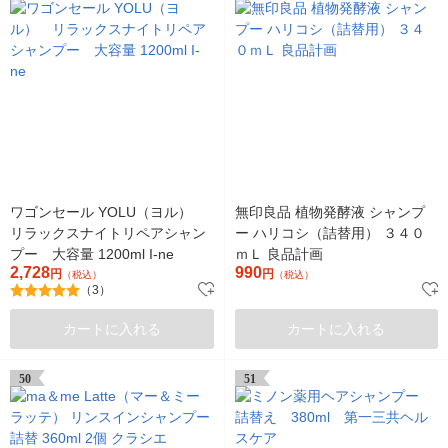
ワゴンセール YOLU（ヨル）
無印良品 植物発酵液 シャンプ
リラックスナイトリペアシャン
ー ハリコシ（詰替用） ３４０
プー 大容量 1200ml I-ne
ｍＬ 良品計画
2,728
990
円
円
（税込）
（税込）
（3）
カートに入れる
カートに入れる
50
51