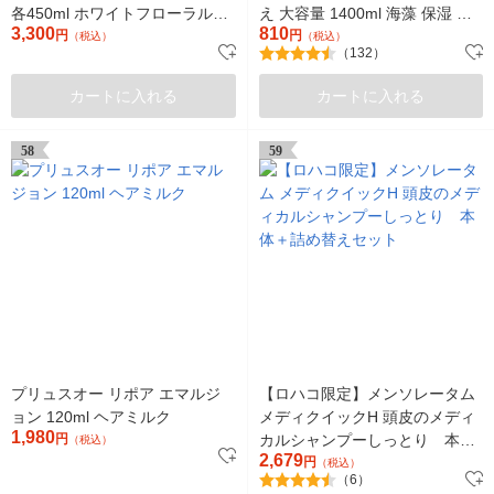
各450ml ホワイトフローラル＆
え 大容量 1400ml 海藻 保湿 ダ
3,300
810
ペアー多田
円
メージケア
円
（税込）
（税込）
（132）
カートに入れる
カートに入れる
58
59
プリュスオー リポア エマルジ
【ロハコ限定】メンソレータム
ョン 120ml ヘアミルク
メディクイックH 頭皮のメディ
1,980
円
カルシャンプーしっとり 本体
（税込）
2,679
＋詰め替えセット
円
（税込）
（6）