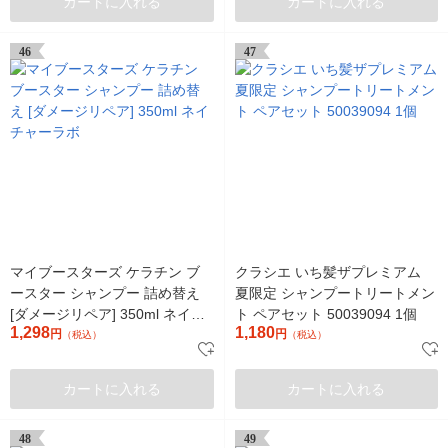
カートに入れる
カートに入れる
46
47
マイブースターズ ケラチン ブ
クラシエ いち髪ザプレミアム
ースター シャンプー 詰め替え
夏限定 シャンプートリートメン
[ダメージリペア] 350ml ネイチ
ト ペアセット 50039094 1個
1,298
1,180
ャーラボ
円
円
（税込）
（税込）
カートに入れる
カートに入れる
48
49