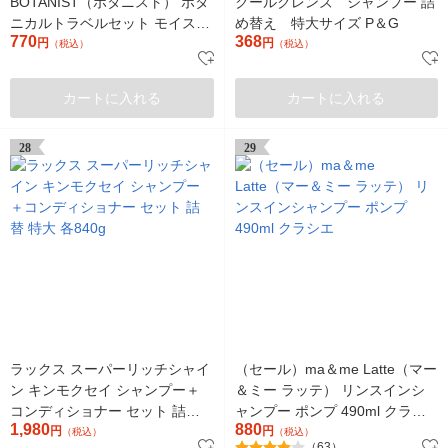
BOTANIST（ボタニスト） ボタ
クールクレンズ シャンプー 詰
ニカルトラベルセット モイスト
め替え 特大サイズ P＆G
770
368
45ml+45g I-ne
円
円
（税込）
（税込）
カートに入れる
カートに入れる
28
29
ラックス スーパーリッチシャイ
（セール）ma＆me Latte（マー
ン キンモクセイ シャンプー＋
＆ミー ラッテ） リンスインシ
コンディショナー セット 詰替
ャンプー ポンプ 490ml クラシ
1,980
880
特大 各840g
円
エ
円
（税込）
（税込）
（63）