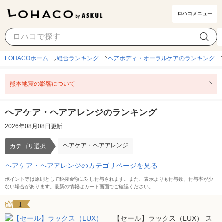
ロハコメニュー
ヘアケア・ヘアアレンジ
カテゴリ選択
LOHACOホーム
総合ランキング
ヘアボディ・オーラルケアのランキング
熊本地震の影響について
ヘアケア・ヘアアレンジのランキング
2026年08月08日更新
ヘアケア・ヘアアレンジ
カテゴリ選択
ヘアケア・ヘアアレンジのカテゴリページを見る
ポイント等は原則として税抜金額に対し付与されます。また、表示よりも付与数、付与率が少
ない場合があります。最新の情報はカート画面でご確認ください。
1
【セール】ラックス（LUX） ス