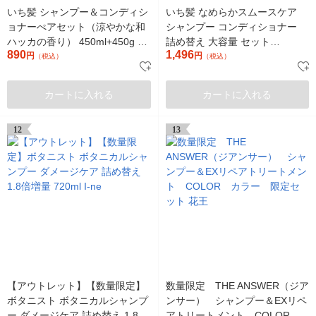
いち髪 シャンプー＆コンディシ
いち髪 なめらかスムースケア
ョナーぺアセット（涼やかな和
シャンプー コンディショナー
ハッカの香り） 450ml+450g ク
詰め替え 大容量 セット
890
1,496
ラシエ
円
640ml/640g メンズ レディース
円
（税込）
（税込）
ヘアケア
カートに入れる
カートに入れる
12
13
【アウトレット】【数量限定】
数量限定 THE ANSWER（ジア
ボタニスト ボタニカルシャンプ
ンサー） シャンプー＆EXリペ
ー ダメージケア 詰め替え 1.8倍
アトリートメント COLOR