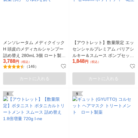
メンソレータム メディクイック
【アウトレット】数量限定 エッ
H 頭皮のメディカルシャンプー
センシャルプレミアム バリアシ
詰め替え 280mL 3個 ロート製薬
ルキー＆スムース ポンプセット
3,788
1,848
ふけ・かゆみを防ぐ
円
各450ml ホワイトティー花王
円
（税込）
（税込）
（146）
カートに入れる
カートに入れる
8
9