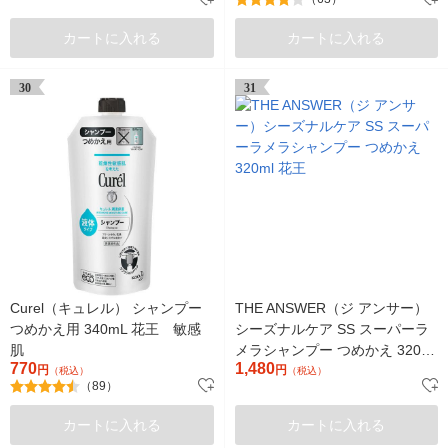
カートに入れる
カートに入れる
30
31
Curel（キュレル） シャンプー
THE ANSWER（ジ アンサー）
つめかえ用 340mL 花王 敏感
シーズナルケア SS スーパーラ
肌
メラシャンプー つめかえ 320ml
770
1,480
円
花王
円
（税込）
（税込）
（89）
カートに入れる
カートに入れる