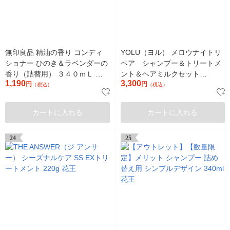
無印良品 精油の香り コンディ
YOLU（ヨル） メロウナイトリ
ショナー ひのき＆ラベンダーの
ペア シャンプー＆トリートメ
香り（詰替用） ３４０ｍＬ 良
ント＆ヘアミルクセット
1,190
3,300
品計画
円
400ml+400g+120ml I-ne
円
（税込）
（税込）
カートに入れる
カートに入れる
24
25