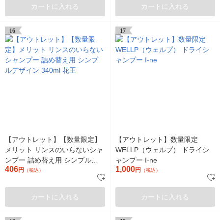
カートに入れる
カートに入れる
16
17
【アウトレット】【数量限定】
【アウトレット】数量限定
メリット リンスのいらないシャ
WELLP（ウェルプ） ドライシ
ンプー 詰め替え用 シンプルデ
ャンプー I-ne
406
1,000
ザイン 340ml 花王
円
円
（税込）
（税込）
カートに入れる
カートに入れる