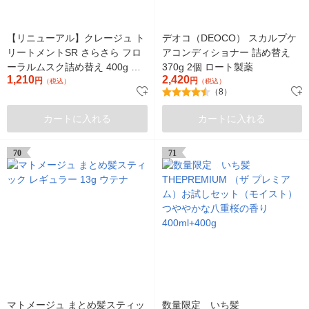
【リニューアル】クレージュ ト
デオコ（DEOCO） スカルプケ
リートメントSR さらさら フロ
アコンディショナー 詰め替え
ーラルムスク詰め替え 400g 多
370g 2個 ロート製薬
1,210
2,420
田
円
円
（税込）
（税込）
（8）
カートに入れる
カートに入れる
70
71
マトメージュ まとめ髪スティッ
数量限定 いち髪