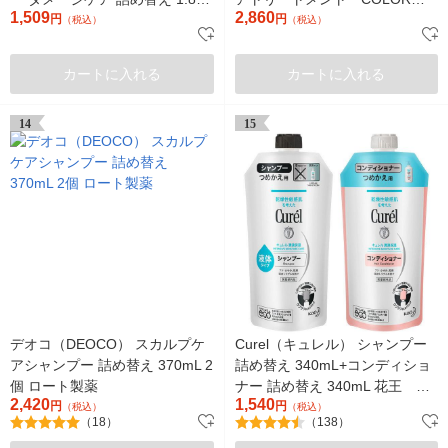
1,509
2,860
増量 720ml I-ne
円
カラー 限定セット 花王
円
（税込）
（税込）
カートに入れる
カートに入れる
14
15
デオコ（DEOCO） スカルプケ
Curel（キュレル） シャンプー
アシャンプー 詰め替え 370mL 2
詰め替え 340mL+コンディショ
個 ロート製薬
ナー 詰め替え 340mL 花王 敏
2,420
1,540
円
感肌
円
（税込）
（税込）
（18）
（138）