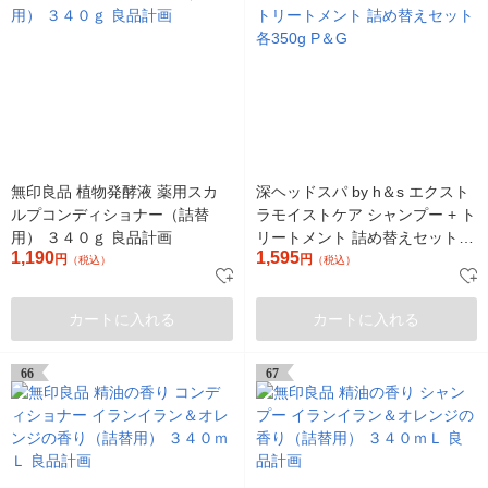
無印良品 植物発酵液 薬用スカ
深ヘッドスパ by h＆s エクスト
ルプコンディショナー（詰替
ラモイストケア シャンプー + ト
用） ３４０ｇ 良品計画
リートメント 詰め替えセット
1,190
1,595
円
各350g P＆G
円
（税込）
（税込）
カートに入れる
カートに入れる
66
67