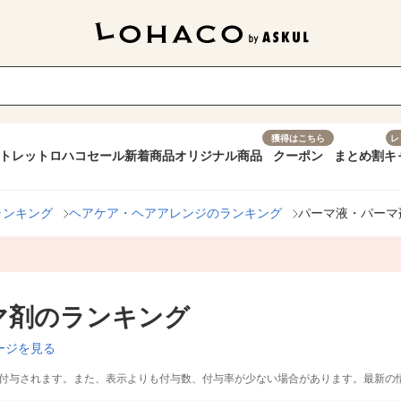
獲得はこちら
レ
トレット
ロハコセール
新着商品
オリジナル商品
クーポン
まとめ割
キ
ランキング
ヘアケア・ヘアアレンジのランキング
パーマ液・パーマ
マ剤のランキング
ージを見る
付与されます。また、表示よりも付与数、付与率が少ない場合があります。最新の