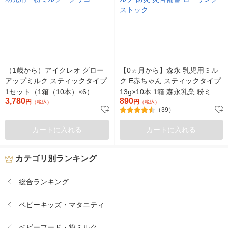
（1歳から）アイクレオ グロー
【0ヵ月から】森永 乳児用ミル
アップミルク スティックタイプ
ク E赤ちゃん スティックタイプ
1セット（1箱（10本）×6） 幼
13g×10本 1箱 森永乳業 粉ミル
3,780
890
児用 粉ミルク グリコ
円
ク 防災 災害備蓄 ローリングス
円
（税込）
（税込）
（39）
トック
カートに入れる
カートに入れる
カテゴリ別ランキング
総合ランキング
ベビーキッズ・マタニティ
ベビーフード・粉ミルク