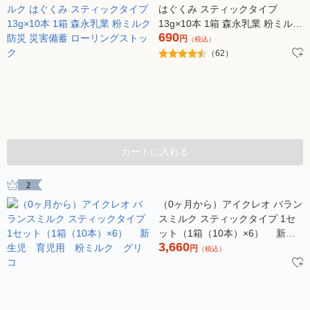
はぐくみ スティックタイプ
13g×10本 1箱 森永乳業 粉ミルク
690
防災 災害備蓄 ローリングストッ
円
（税込）
ク
（62）
カートに入れる
2
（0ヶ月から）アイクレオ バラン
スミルク スティックタイプ 1セ
ット（1箱（10本）×6） 新生
3,660
児 育児用 粉ミルク グリコ
円
（税込）