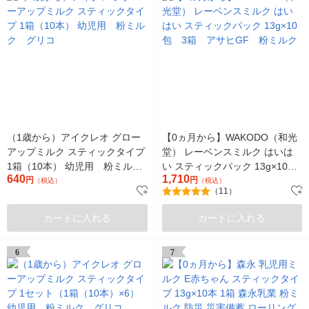
（1歳から）アイクレオ グロー
【0ヵ月から】WAKODO（和光
アップミルク スティックタイプ
堂） レーベンスミルク はいは
1箱（10本） 幼児用 粉ミル
い スティックパック 13g×10
640
1,710
ク グリコ
円
包 3箱 アサヒGF 粉ミルク
円
（税込）
（税込）
（11）
カートに入れる
カートに入れる
6
7