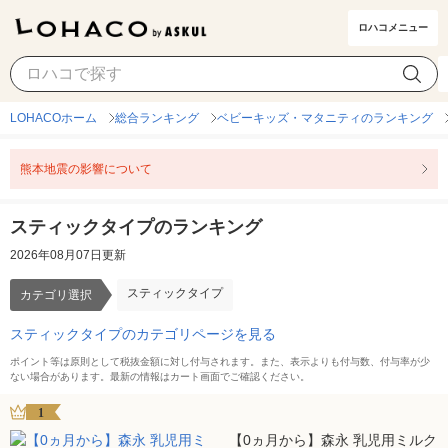
ロハコメニュー
スティックタイプ
カテゴリ選択
LOHACOホーム
総合ランキング
ベビーキッズ・マタニティのランキング
熊本地震の影響について
スティックタイプのランキング
2026年08月07日更新
スティックタイプ
カテゴリ選択
スティックタイプのカテゴリページを見る
ポイント等は原則として税抜金額に対し付与されます。また、表示よりも付与数、付与率が少
ない場合があります。最新の情報はカート画面でご確認ください。
1
【0ヵ月から】森永 乳児用ミルク