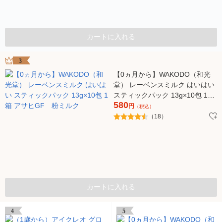
カートに入れる
3
【0ヵ月から】WAKODO（和光
堂） レーベンスミルク はいはい
スティックパック 13g×10包 1箱
580
アサヒGF 粉ミルク
円
（税込）
（18）
カートに入れる
4
5