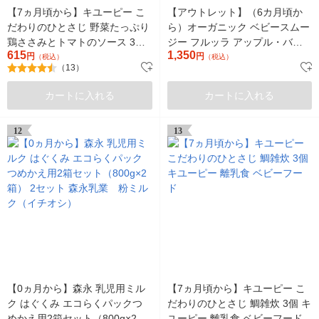
【7ヵ月頃から】キユーピー こ
【アウトレット】（6カ月頃か
だわりのひとさじ 野菜たっぷり
ら）オーガニック ベビースムー
鶏ささみとトマトのソース 3個
ジー フルッラ アップル・バナ
615
1,350
キユーピー 離乳食 ベビーフー
円
ナ・ラズベリー 1セット（1個
円
（税込）
（税込）
（13）
ド
（100g）×10）
カートに入れる
カートに入れる
12
13
【0ヵ月から】森永 乳児用ミル
【7ヵ月頃から】キユーピー こ
ク はぐくみ エコらくパックつ
だわりのひとさじ 鯛雑炊 3個 キ
めかえ用2箱セット（800g×2
ユーピー 離乳食 ベビーフード