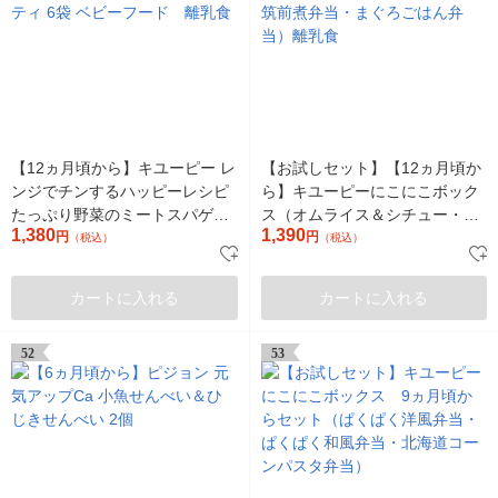
【12ヵ月頃から】キユーピー レ
【お試しセット】【12ヵ月頃か
ンジでチンするハッピーレシピ
ら】キユーピーにこにこボック
たっぷり野菜のミートスパゲテ
ス（オムライス＆シチュー・筑
1,380
1,390
円
ィ 6袋 ベビーフード 離乳食
前煮弁当・まぐろごはん弁当）
円
（税込）
（税込）
離乳食
カートに入れる
カートに入れる
52
53