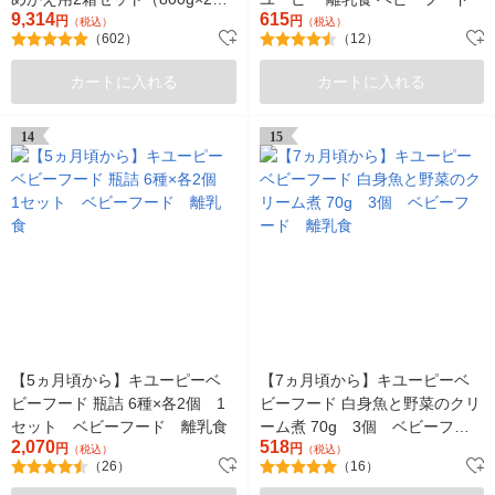
9,314
615
箱） 2セット 森永乳業 粉ミル
円
円
（税込）
（税込）
（602）
（12）
ク（イチオシ）
カートに入れる
カートに入れる
14
15
【5ヵ月頃から】キユーピーベ
【7ヵ月頃から】キユーピーベ
ビーフード 瓶詰 6種×各2個 1
ビーフード 白身魚と野菜のクリ
セット ベビーフード 離乳食
ーム煮 70g 3個 ベビーフー
2,070
518
円
ド 離乳食
円
（税込）
（税込）
（26）
（16）