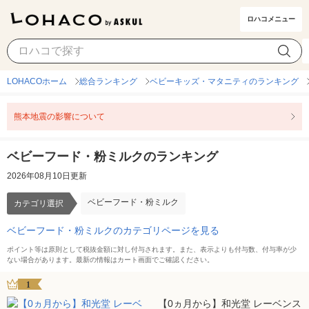
ロハコメニュー
ベビーフード・粉ミルク
カテゴリ選択
LOHACOホーム
総合ランキング
ベビーキッズ・マタニティのランキング
熊本地震の影響について
ベビーフード・粉ミルクのランキング
2026年08月10日更新
ベビーフード・粉ミルク
カテゴリ選択
ベビーフード・粉ミルクのカテゴリページを見る
ポイント等は原則として税抜金額に対し付与されます。また、表示よりも付与数、付与率が少
ない場合があります。最新の情報はカート画面でご確認ください。
1
【0ヵ月から】和光堂 レーベンス