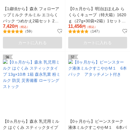
【1歳頃から】森永 フォローア
【0ヵ月から】明治ほほえみ ら
ップミルク チルミル エコらく
くらくキューブ（特大箱）1620
パック つめかえ2箱セット 2個
ｇ（27g×30袋×2箱）1セット
7,420
11,456
森永乳業 粉ミルク
円
（2箱） 明治 粉ミルク（イチ
円
（税込）
（税込）
（59）
（147）
オシ）
カートに入れる
カートに入れる
56
57
【0ヵ月から】森永 乳児用ミル
【0ヶ月から】ビーンスターク
ク はぐくみ スティックタイプ
液体ミルクすこやかM１ 6本パ