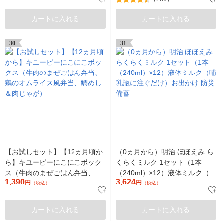
ド
カートに入れる
カートに入れる
30
31
【お試しセット】【12ヵ月頃か
（0ヵ月から）明治 ほほえみ ら
ら】キユーピーにこにこボック
くらくミルク 1セット（1本
ス（牛肉のまぜごはん弁当、鶏
（240ml）×12）液体ミルク（哺
1,390
3,624
のオムライス風弁当、鯛めし＆
円
乳瓶に注ぐだけ）お出かけ 防災
円
（税込）
（税込）
肉じゃが）
備蓄
カートに入れる
カートに入れる