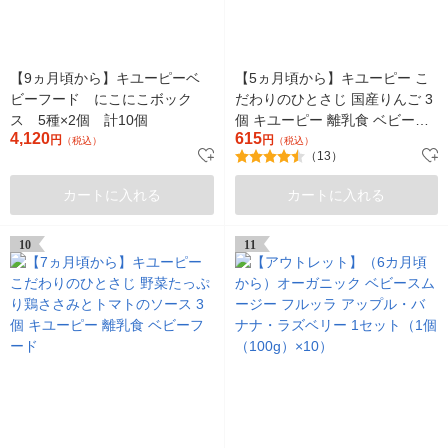
【9ヵ月頃から】キユーピーベ
【5ヵ月頃から】キユーピー こ
ビーフード にこにこボック
だわりのひとさじ 国産りんご 3
ス 5種×2個 計10個
個 キユーピー 離乳食 ベビーフ
4,120
615
円
ード
円
（税込）
（税込）
（13）
カートに入れる
カートに入れる
10
11