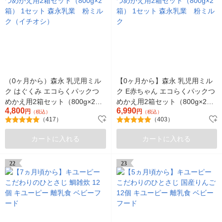
（0ヶ月から）森永 乳児用ミル
【0ヶ月から】森永 乳児用ミル
ク はぐくみ エコらくパックつ
ク E赤ちゃん エコらくパックつ
めかえ用2箱セット（800g×2
めかえ用2箱セット（800g×2
4,800
6,990
箱） 1セット 森永乳業 粉ミル
円
箱） 1セット 森永乳業 粉ミル
円
（税込）
（税込）
（417）
（403）
ク（イチオシ）
ク
カートに入れる
カートに入れる
22
23