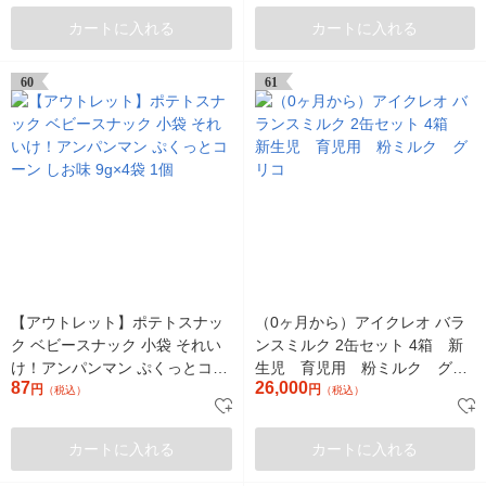
カートに入れる
カートに入れる
60
61
【アウトレット】ポテトスナッ
（0ヶ月から）アイクレオ バラ
ク ベビースナック 小袋 それい
ンスミルク 2缶セット 4箱 新
け！アンパンマン ぷくっとコー
生児 育児用 粉ミルク グリ
87
26,000
ン しお味 9g×4袋 1個
円
コ
円
（税込）
（税込）
カートに入れる
カートに入れる