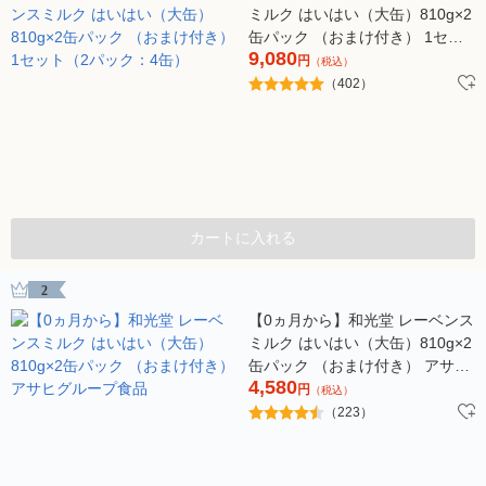
ミルク はいはい（大缶）810g×2
缶パック （おまけ付き） 1セッ
9,080
ト（2パック：4缶）
円
（税込）
（402）
カートに入れる
2
【0ヵ月から】和光堂 レーベンス
ミルク はいはい（大缶）810g×2
缶パック （おまけ付き） アサヒ
4,580
グループ食品
円
（税込）
（223）