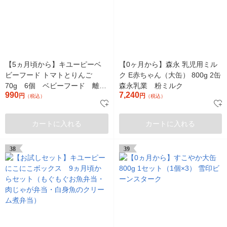
【5ヵ月頃から】キユーピーベ
【0ヶ月から】森永 乳児用ミル
ビーフード トマトとりんご
ク E赤ちゃん（大缶） 800g 2缶
70g 6個 ベビーフード 離乳
森永乳業 粉ミルク
990
7,240
食
円
円
（税込）
（税込）
カートに入れる
カートに入れる
38
39