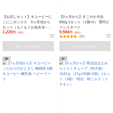
【お試しセット】キユーピーに
【0ヵ月から】すこやか大缶
こにこボックス 9ヵ月頃から
800g 1セット（1個×3） 雪印ビ
セット（もぐもぐお魚弁当・肉
ーンスターク
1,220
9,594
じゃが弁当・白身魚のクリーム
円
円
（税込）
（税込）
（10）
煮弁当）
カートに入れる
カートに入れる
40
41