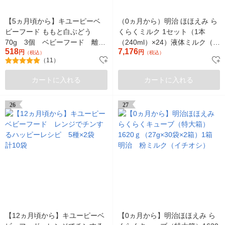
【5ヵ月頃から】キユーピーベ
（0ヵ月から）明治 ほほえみ ら
ビーフード ももと白ぶどう
くらくミルク 1セット（1本
70g 3個 ベビーフード 離乳
（240ml）×24）液体ミルク（哺
518
7,176
食
円
乳瓶に注ぐだけ）お出かけ 防災
円
（税込）
（税込）
（11）
備蓄
カートに入れる
カートに入れる
26
27
【12ヵ月頃から】キユーピーベ
【0ヵ月から】明治ほほえみ ら