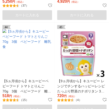
5,250
4,920
円
用 フォローアップミルク
円
（税込）
（税込）
（37）
カートに入れる
カートに入れる
44
45
【5ヵ月頃から】キユーピーベ
【9ヵ月頃から】キユーピー レ
ビーフード トマトとりんご
ンジでチンするハッピーレシピ
70g 3個 ベビーフード 離乳
たっぷり野菜のナポリタン 3袋
518
720
食
円
ベビーフード 離乳食
円
（税込）
（税込）
（15）
（4）