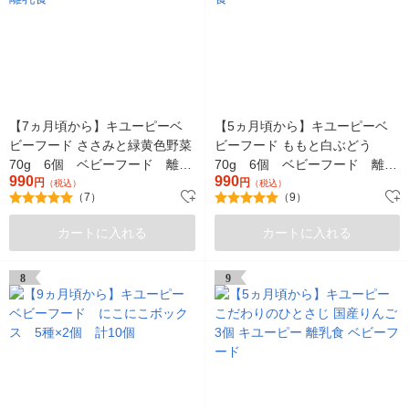
【7ヵ月頃から】キユーピーベ
【5ヵ月頃から】キユーピーベ
ビーフード ささみと緑黄色野菜
ビーフード ももと白ぶどう
70g 6個 ベビーフード 離乳
70g 6個 ベビーフード 離乳
990
990
食
円
食
円
（税込）
（税込）
（7）
（9）
カートに入れる
カートに入れる
8
9