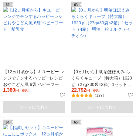
62
63
【12ヵ月頃から】キユーピー レ
【0ヵ月から】明治ほほえみ ら
ンジでチンするハッピーレシピ
くらくキューブ（特大箱）1620
おやこどん風 6袋 ベビーフー
ｇ（27g×30袋×2箱）1セット
1,380
22,792
ド 離乳食
円
（4箱） 明治 粉ミルク（イチ
円
（税込）
（税込）
（129）
オシ）
カートに入れる
カートに入れる
64
65