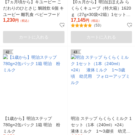
【7ヵ月頃から】キユーピー こ
【0ヵ月から】明治ほほえみ ら
だわりのひとさじ 鯛雑炊 6個 キ
くらくキューブ（特大箱）1620
ユーピー 離乳食 ベビーフード
ｇ（27g×30袋×2箱）1セット
1,230
17,145
円
（3箱） 明治 粉ミルク（イチ
円
（税込）
（税込）
（53）
オシ）
カートに入れる
カートに入れる
42
43
【1歳から】明治ステップ
明治 ステップ らくらくミルク 1
780g×2缶パック 1箱 明治 粉
セット（1本（240ml）×24）
ミルク
液体ミルク 1〜3歳頃 幼児