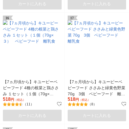
カートに入れる
カートに入れる
16
17
【7ヵ月頃から】キユーピーベ
【7ヵ月頃から】キユーピーベ
ビーフード 4種の根菜と鶏ささ
ビーフード ささみと緑黄色野菜
み １セット（１個（70g×
70g 3個 ベビーフード 離乳
518
518
３） ベビーフード 離乳食
円
食
円
（税込）
（税込）
（11）
（8）
カートに入れる
カートに入れる