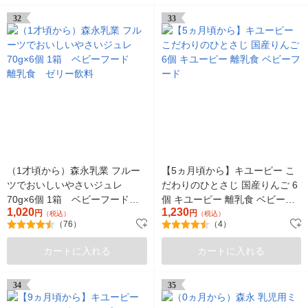
32
33
（1才頃から）森永乳業 フルー
【5ヵ月頃から】キユーピー こ
ツでおいしいやさいジュレ
だわりのひとさじ 国産りんご 6
70g×6個 1箱 ベビーフード
個 キユーピー 離乳食 ベビーフ
1,020
1,230
離乳食 ゼリー飲料
円
ード
円
（税込）
（税込）
（76）
（4）
カートに入れる
カートに入れる
34
35