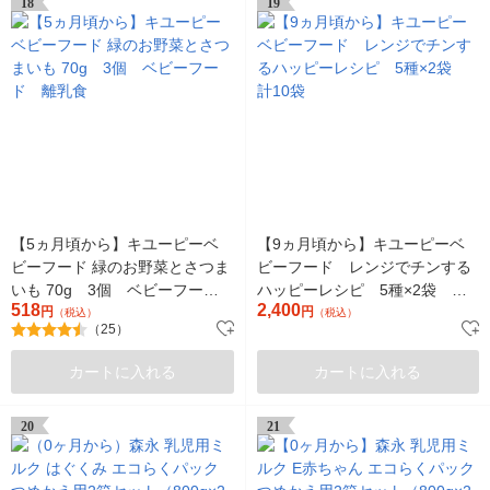
18
19
【5ヵ月頃から】キユーピーベ
【9ヵ月頃から】キユーピーベ
ビーフード 緑のお野菜とさつま
ビーフード レンジでチンする
いも 70g 3個 ベビーフー
ハッピーレシピ 5種×2袋 計
518
2,400
ド 離乳食
円
10袋
円
（税込）
（税込）
（25）
カートに入れる
カートに入れる
20
21