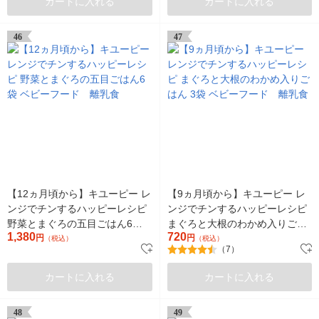
カートに入れる
カートに入れる
46
47
【12ヵ月頃から】キユーピー レ
【9ヵ月頃から】キユーピー レ
ンジでチンするハッピーレシピ
ンジでチンするハッピーレシピ
野菜とまぐろの五目ごはん6袋
まぐろと大根のわかめ入りごは
1,380
720
ベビーフード 離乳食
円
円
ん 3袋 ベビーフード 離乳食
（税込）
（税込）
（7）
カートに入れる
カートに入れる
48
49