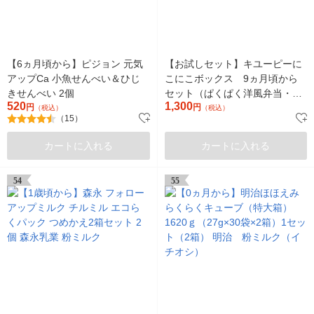
【6ヵ月頃から】ピジョン 元気
【お試しセット】キユーピーに
アップCa 小魚せんべい＆ひじ
こにこボックス 9ヵ月頃から
きせんべい 2個
セット（ぱくぱく洋風弁当・ぱ
520
1,300
円
くぱく和風弁当・北海道コーン
円
（税込）
（税込）
（15）
パスタ弁当）
カートに入れる
カートに入れる
54
55