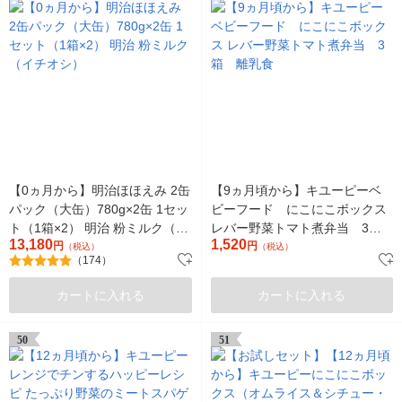
【0ヵ月から】明治ほほえみ 2缶
【9ヵ月頃から】キユーピーベ
パック（大缶）780g×2缶 1セッ
ビーフード にこにこボックス
ト（1箱×2） 明治 粉ミルク（イ
レバー野菜トマト煮弁当 3
13,180
1,520
チオシ）
円
箱 離乳食
円
（税込）
（税込）
（174）
カートに入れる
カートに入れる
50
51