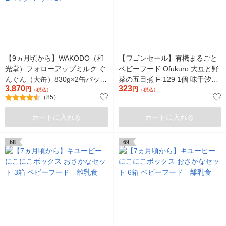
【9ヵ月頃から】WAKODO（和
【ワゴンセール】有機まるごと
光堂）フォローアップミルク ぐ
ベビーフード Ofukuro 大豆と野
んぐん（大缶）830g×2缶パッ
菜の五目煮 F-129 1個 味千汐路
3,870
323
ク おまけ付き 1パック アサ
円
（わけあり品）
円
（税込）
（税込）
（85）
ヒGF
カートに入れる
カートに入れる
68
69