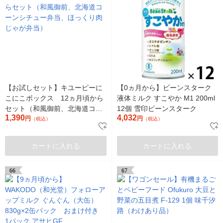
【お試しセット】キユーピーに
【0ヵ月から】ビーンスターク
こにこボックス 12ヵ月頃から
液体ミルク すこやか M1 200ml
セット（和風御前、北海道コー
12個 雪印ビーンスターク
1,390
4,032
ンシチュー弁当、ほっくり肉じ
円
円
（税込）
（税込）
ゃが弁当）
カートに入れる
カートに入れる
66
67