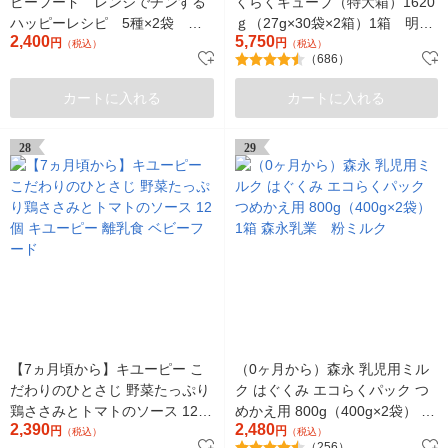
ビーフード レンジでチンする
くらくキューブ（特大箱）1620
ハッピーレシピ 5種×2袋 計
ｇ（27g×30袋×2箱）1箱 明
2,400
5,750
10袋
円
治 粉ミルク（イチオシ）
円
（税込）
（税込）
（686）
カートに入れる
カートに入れる
28
29
【7ヵ月頃から】キユーピー こ
（0ヶ月から）森永 乳児用ミル
だわりのひとさじ 野菜たっぷり
ク はぐくみ エコらくパック つ
鶏ささみとトマトのソース 12個
めかえ用 800g（400g×2袋） 1
2,390
2,480
キユーピー 離乳食 ベビーフー
円
箱 森永乳業 粉ミルク
円
（税込）
（税込）
（256）