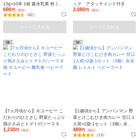
13g×10本 1箱 森永乳業 粉ミル
ック アタッチメント付き
690
2,080
ク 防災 災害備蓄 ローリングス
円
円
（税込）
（税込）
（62）
トック
カートに入れる
カートに入れる
58
59
【7ヵ月頃から】キユーピー こ
【1歳頃から】アンパンマン 野
だわりのひとさじ 野菜たっぷり
菜とけこむひき肉カレー 甘口 1
鶏ささみとトマトのソース 6個
人前×2袋 1セット（3個）永谷
1,230
489
キユーピー 離乳食 ベビーフー
円
園 レトルト ベビーフード
円
（税込）
（税込）
（13）
ド