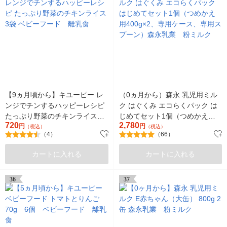
【9ヵ月頃から】キユーピー レ
（0ヵ月から）森永 乳児用ミル
ンジでチンするハッピーレシピ
ク はぐくみ エコらくパック は
たっぷり野菜のチキンライス3
じめてセット1個（つめかえ用
720
2,780
袋 ベビーフード 離乳食
円
400g×2、専用ケース、専用スプ
円
（税込）
（税込）
（4）
（66）
ーン）森永乳業 粉ミルク
カートに入れる
カートに入れる
36
37