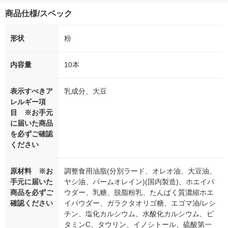
商品仕様/スペック
形状
粉
内容量
10本
表示すべきア
乳成分、大豆
レルギー項
目 ※お手元
に届いた商品
を必ずご確認
ください
原材料 ※お
調整食用油脂(分別ラード、オレオ油、大豆油、
手元に届いた
ヤシ油、パームオレイン)(国内製造)、ホエイパ
商品を必ずご
ウダー、乳糖、脱脂粉乳、たんぱく質濃縮ホエ
確認ください
イパウダー、ガラクタオリゴ糖、エゴマ油/レシ
チン、塩化カルシウム、水酸化カルシウム、ビ
タミンC、タウリン、イノシトール、硫酸第一