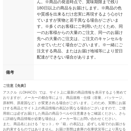
ん。※商品の発送時点で、賞味期限まで残り
180日以上の商品をお届けします。※商品の色
や質感を出来るだけ忠実に再現するよう心がけ
ていますが実物と若干異なる場合がございま
す。※多くのお客様にご利用いただくため、同
一のお客様からの大量のご注文、同一のお届け
先への大量のご注文は、ご注文のキャンセルを
させていただく場合がございます。※一緒にご
注文する商品、またはお届け地域等により翌日
配達ができない場合があります。
備考
ご注意【免責】
アスクル（LOHACO）では、サイト上に最新の商品情報を表示するよう努めて
おりますが、メーカーの都合等により、商品規格・仕様（容量、パッケージ、
原材料、原産国など）が変更される場合がございます。このため、実際にお届
けする商品とサイト上の商品情報の表記が異なる場合がございますので、ご使
用前には必ずお届けした商品の商品ラベルや注意書きをご確認ください。さら
に詳細な商品情報が必要な場合は、メーカー等にお問い合わせください。
また、商品名における「セット」や「箱」の表記は、必ずしも箱でのお届けを
お約束するものではありません。お届け形態は倉庫の在庫状況等により異なる