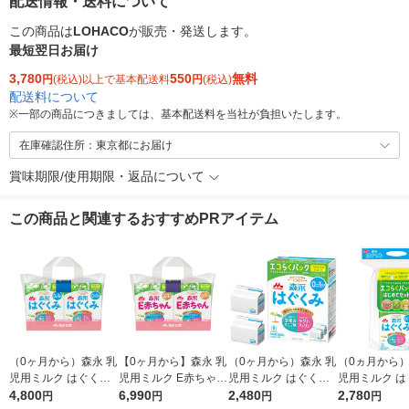
配送情報・送料について
この商品は
LOHACO
が販売・発送します。
最短翌日お届け
3,780
550
無料
円
(税込)以上で基本配送料
円
(税込)
配送料について
※
一部の商品につきましては、基本配送料を当社が負担いたします。
在庫確認住所：東京都にお届け
賞味期限/使用期限・返品について
この商品と関連するおすすめPRアイテム
（0ヶ月から）森永 乳
【0ヶ月から】森永 乳
（0ヶ月から）森永 乳
（0ヵ月から）
児用ミルク はぐくみ
児用ミルク E赤ちゃん
児用ミルク はぐくみ
児用ミルク は
エコらくパックつめか
4,800
エコらくパックつめか
6,990
エコらくパック つめ
2,480
エコらくパック
2,780
円
円
円
円