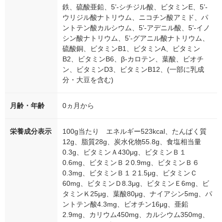
鉄、硫酸亜鉛、5’-シチジル酸、ビタミンE、5’-
ウリジル酸ナトリウム、ニコチン酸アミド、パ
ントテン酸カルシウム、5’-アデニル酸、5’-イノ
シン酸ナトリウム、5’-グアニル酸ナトリウム、
硫酸銅、ビタミンB1、ビタミンA、ビタミン
B2、ビタミンB6、β-カロテン、葉酸、ビオチ
ン、ビタミンD3、ビタミンB12、(一部に乳成
分・大豆を含む)
月齢・年齢
0ヵ月から
栄養成分表示
100g当たり エネルギー523kcal、たんぱく質
12g、脂質28g、炭水化物55.8g、食塩相当量
0.3g、ビタミンＡ430μg、ビタミンＢ１
0.6mg、ビタミンＢ２0.9mg、ビタミンＢ６
0.3mg、ビタミンＢ１２1.5μg、ビタミンＣ
60mg、ビタミンＤ8.3μg、ビタミンＥ6mg、ビ
タミンＫ25μg、葉酸80μg、ナイアシン5mg、パ
ントテン酸4.3mg、ビオチン16μg、亜鉛
2.9mg、カリウム450mg、カルシウム350mg、