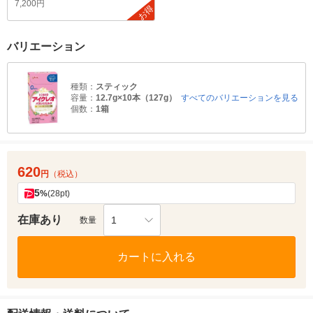
7,200円
お得
バリエーション
種類：
スティック
容量：
12.7g×10本（127g）
すべてのバリエーションを見る
個数：
1箱
620
円
（税込）
5
%
(28pt)
在庫あり
1
数量
カートに入れる