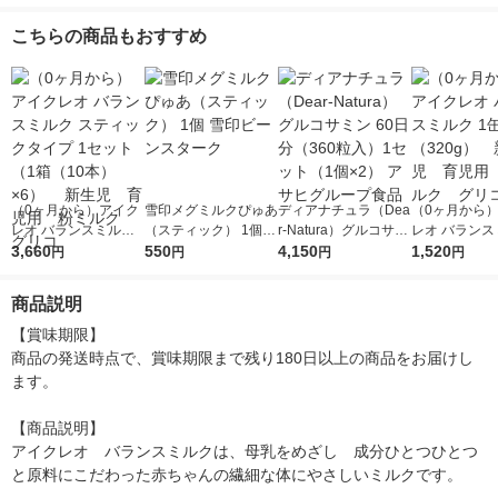
え用2箱セット（800g
え用2箱セット（800g
かえ用 800g（400g×
めてセット1
×2箱） 1セット 森永
×2箱） 1セット 森永
2袋） 1箱 森永乳業
かえ用400g×
こちらの商品もおすすめ
乳業 粉ミルク（イチ
乳業 粉ミルク
粉ミルク
ケース、専用
オシ）
ン）森永乳業
ク
（0ヶ月から）アイク
雪印メグミルクぴゅあ
ディアナチュラ（Dea
（0ヶ月から
レオ バランスミルク
（スティック） 1個
r-Natura）グルコサミ
レオ バランス
スティックタイプ 1セ
3,660
雪印ビーンスターク
550
ン 60日分（360粒
4,150
1缶（320g）
1,520
円
円
円
円
ット（1箱（10本）×
入）1セット（1個×
児 育児用 
6） 新生児 育児
2） アサヒグループ食
ク グリコ
商品説明
用 粉ミルク グリコ
品
【賞味期限】

商品の発送時点で、賞味期限まで残り180日以上の商品をお届けし
ます。

【商品説明】

アイクレオ　バランスミルクは、母乳をめざし　成分ひとつひとつ
と原料にこだわった赤ちゃんの繊細な体にやさしいミルクです。