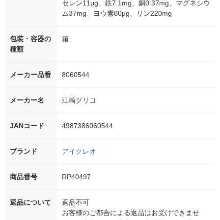
セレン11μg、鉄7.1mg、銅0.37mg、マグネシウ
ム37mg、ヨウ素80μg、リン220mg
包装・容器の
箱
種類
メーカー品番
8060544
メーカー名
江崎グリコ
JANコード
4987386060544
ブランド
アイクレオ
商品番号
RP40497
返品について
返品不可
お客様のご都合による返品はお受けできませ