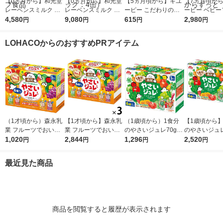
【0ヵ月から】和光堂
【0ヵ月から】和光堂
【5ヵ月頃から】キユ
【7ヵ月頃か
レーベンスミルク は
レーベンスミルク は
ーピー こだわりのひ
ーピー ベビー
いはい（大缶）810g×
4,580
いはい（大缶）810g×
9,080
とさじ 国産りんご 3
615
こだわりのひ
2,980
円
円
円
円
2缶パック （おまけ付
2缶パック （おまけ付
個 キユーピー 離乳食
アソートセット 
き） アサヒグループ
き） 1セット（2パッ
ベビーフード
5個セット 7
LOHACOからのおすすめPRアイテム
食品
ク：4缶）
らずっと
（1才頃から）森永乳
【1才頃から】森永乳
（1歳頃から）1食分
【1歳頃から】
業 フルーツでおいし
業 フルーツでおいし
のやさいジュレ70g×6
のやさいジュレ
いやさいジュレ 70g×
1,020
いやさいジュレ 70g×
2,844
袋 アソート品 1箱 森
1,296
袋 アソート品 
2,520
円
円
円
円
6個 1箱 ベビーフー
6個 3箱 ベビーフー
永乳業 離乳食 ベビー
永乳業 離乳食
ド 離乳食 ゼリー飲
ド 離乳食 ゼリー飲
フード
フード
最近見た商品
料
料
商品を閲覧すると履歴が表示されます