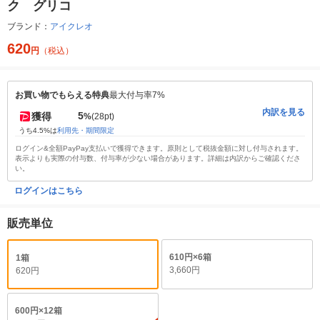
ク グリコ
ブランド：
アイクレオ
620
円
（税込）
お買い物でもらえる特典
最大付与率7%
内訳を見る
5
獲得
%
(28pt)
うち4.5%は
利用先・期間限定
ログイン&全額PayPay支払いで獲得できます。原則として税抜金額に対し付与されます。
表示よりも実際の付与数、付与率が少ない場合があります。詳細は内訳からご確認くださ
い。
ログインはこちら
販売単位
610円×6箱
1箱
3,660円
620円
600円×12箱