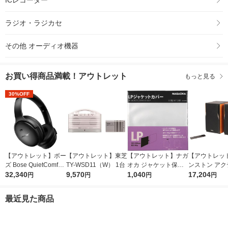
ラジオ・ラジカセ
その他 オーディオ機器
お買い得商品満載！アウトレット
もっと見る
30%OFF
【アウトレット】ボー
【アウトレット】東芝
【アウトレット】ナガ
【アウトレッ
ズ Bose QuietComfort
TY-WSD11（W） 1台
オカ ジャケット保護
ンストン アク
Headphones ブラッ
32,340
9,570
カバー 30枚入り JC3
1,040
スピーカー ED
17,204
円
円
円
円
ク HP BLK 1個
0LP 1個
0DB-BR-A 1個
最近見た商品