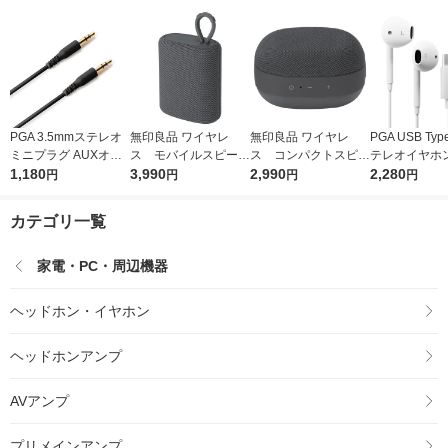
PGA 3.5mmステレオ
無印良品 ワイヤレ
無印良品 ワイヤレ
PGA USB Typ
ミニプラグ AUXオー
ス モバイルスピーカ
ス コンパクトスピー
テレオイヤホン
ディオケーブル やわ
1,180
ー ループ付 グレー
3,990
カー グレー ＭＵＪＩ-
2,990
ナーイヤー マ
2,280
円
円
円
円
らか 2m ブラック PG-
ＭＪ-ＷＳ１ 良品計画
ＣＭ１ 良品計画
き 1.2m ホワイ
AUXY20M11BK 1個
SEIE2WH2 
カテゴリ一覧
（直送品）
品）
家電・PC・周辺機器
ヘッドホン・イヤホン
ヘッドホンアンプ
AVアンプ
プリメインアンプ