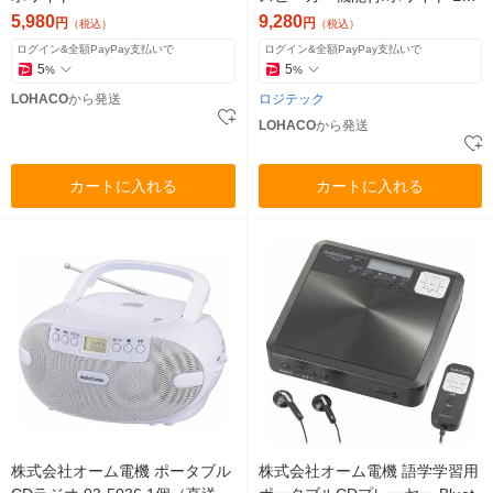
-PAPS02WH 1個
5,980
9,280
円
円
（税込）
（税込）
ログイン&全額PayPay支払いで
ログイン&全額PayPay支払いで
5
5
%
%
LOHACO
から発送
ロジテック
LOHACO
から発送
カートに入れる
カートに入れる
株式会社オーム電機 ポータブル
株式会社オーム電機 語学学習用