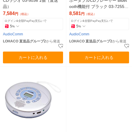
CDラジオ 03-5036 1個（直送
ポータブルCDプレーヤー Bluet
品）
ooth機能付 ブラック 03-7255 1
個（直送品）
7,584
8,581
円
円
（税込）
（税込）
ログイン&全額PayPay支払いで
ログイン&全額PayPay支払いで
5
5
%
%
AudioComm
AudioComm
LOHACO 直送品グループ2
から発送
LOHACO 直送品グループ2
から発送
カートに入れる
カートに入れる