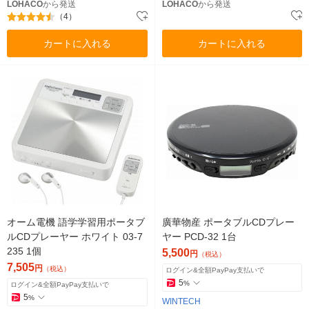
LOHACO
から発送
LOHACO
から発送
（4）
カートに入れる
カートに入れる
オーム電機 語学学習用ポータブ
廣華物産 ポータブルCDプレー
ルCDプレーヤー ホワイト 03-7
ヤー PCD-32 1台
235 1個
5,500
円
（税込）
7,505
円
（税込）
ログイン&全額PayPay支払いで
5
%
ログイン&全額PayPay支払いで
5
%
WINTECH