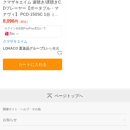
クマザキエイム 速聴き/遅聴きC
Dプレーヤー【ポータブル・マ
ナヴィ】 PCD-150SC 1台（直
送品）
8,096
円
（税込）
ログイン&全額PayPay支払いで
5
%
クマザキエイム
LOHACO 直送品グループ1
から発送
カートに入れる
ページトップへ
関連サイト・ヘルプ・その他
お知らせ