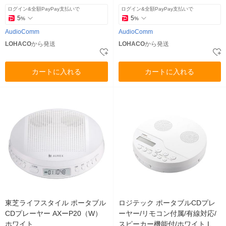
ログイン&全額PayPay支払いで
ログイン&全額PayPay支払いで
5
5
%
%
AudioComm
AudioComm
LOHACO
から発送
LOHACO
から発送
カートに入れる
カートに入れる
東芝ライフスタイル ポータブル
ロジテック ポータブルCDプレ
CDプレーヤー AXーP20（W）
ーヤー/リモコン付属/有線対応/
ホワイト
スピーカー機能付/ホワイト LCP