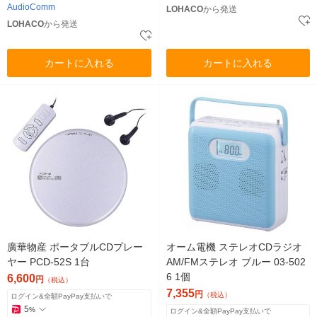
AudioComm
LOHACO
から発送
LOHACO
から発送
カートに入れる
カートに入れる
廣華物産 ポータブルCDプレー
オーム電機 ステレオCDラジオ
ヤー PCD-52S 1台
AM/FMステレオ ブルー 03-502
6 1個
6,600
円
（税込）
7,355
円
（税込）
ログイン&全額PayPay支払いで
5
%
ログイン&全額PayPay支払いで