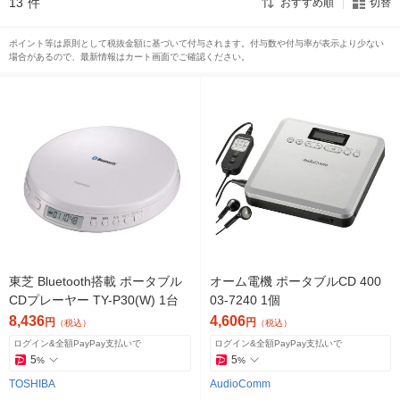
13
件
おすすめ順
切替
ポイント等は原則として税抜金額に基づいて付与されます。付与数や付与率が表示より少ない
場合があるので、最新情報はカート画面でご確認ください。
東芝 Bluetooth搭載 ポータブル
オーム電機 ポータブルCD 400
CDプレーヤー TY-P30(W) 1台
03-7240 1個
8,436
4,606
円
円
（税込）
（税込）
ログイン&全額PayPay支払いで
ログイン&全額PayPay支払いで
5
5
%
%
TOSHIBA
AudioComm