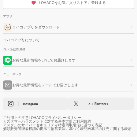
LOHACOをお気に入りストアに登録する
アプリ
ロハコアプリをダウンロード
ロハコアプリについて
ロハコ公式LINE
お得な最新情報をLINEでお届けします
ニュースレター
お得な最新情報をメールでお届けします
Instagram
X（旧Twitter）
ご利用上の注意
LOHACOプライバシーポリシー
カスタマーハラスメントに対する基本方針
ご利用規約
アスクルのサイバーセキュリティ
特定商取引法に基づく表記
酒類販売管理者標識の掲示
古物営業法に基づく表記
医薬品の販売に関する表示