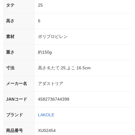
タテ
25
高さ
6
素材
ポリプロピレン
重さ
約150g
寸法
高さ:6,たて:25,よこ:16.5cm
メーカー名
アダストリア
JANコード
4582736744398
ブランド
LAKOLE
商品番号
XU02454