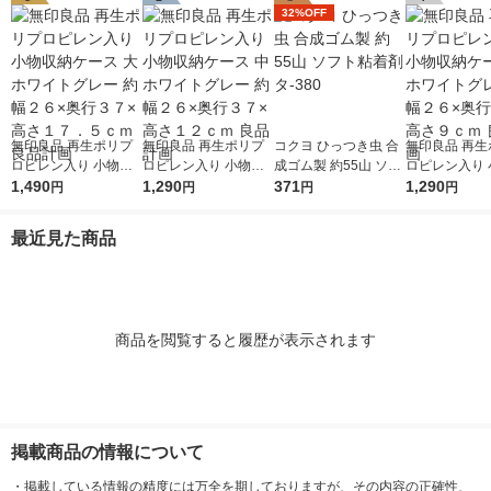
32%OFF
無印良品 再生ポリプ
無印良品 再生ポリプ
コクヨ ひっつき虫 合
無印良品 再生
ロピレン入り 小物収
ロピレン入り 小物収
成ゴム製 約55山 ソフ
ロピレン入り 
納ケース 大 ホワイト
1,490
納ケース 中 ホワイト
1,290
ト粘着剤 タ-380
371
納ケース 小 
1,290
円
円
円
円
グレー 約幅２６×奥行
グレー 約幅２６×奥行
グレー 約幅２
３７×高さ１７．５ｃ
３７×高さ１２ｃｍ 良
３７×高さ９ｃ
最近見た商品
ｍ 良品計画
品計画
計画
商品を閲覧すると履歴が表示されます
掲載商品の情報について
・
掲載している情報の精度には万全を期しておりますが、その内容の正確性、