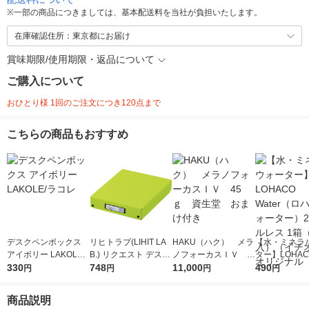
※
一部の商品につきましては、基本配送料を当社が負担いたします。
在庫確認住所：東京都にお届け
賞味期限/使用期限・返品について
ご購入について
おひとり様 1回のご注文につき120点まで
こちらの商品もおすすめ
デスクペンボックス
リヒトラブ(LIHIT LA
HAKU（ハク） メラ
【水・ミネラ
アイボリー LAKOLE/
B.) リクエスト デスク
ノフォーカスＩＶ 4
ター】LOHACO
ラコレ
330
トレー A4 黄緑 G8300
748
5ｇ 資生堂 おまけ
11,000
r（ロハコウォ
490
円
円
円
円
-6
付き
ー）2L ラベル
箱（5本入）
商品説明
シ） オリジナ