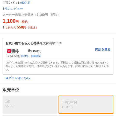
ブランド：
LAKOLE
1件のレビュー
メーカー希望小売価格：
1,100円（税込）
1,100
円
（税込）
550
1つあたり
円
（税込）
お買い物でもらえる特典
最大付与率11%
内訳を見る
5
獲得
%
(50pt)
うち4.5%は
利用先・期間限定
ログイン&全額PayPay支払いで獲得できます。原則として税抜金額に対し付与されます。
表示よりも実際の付与数、付与率が少ない場合があります。詳細は内訳からご確認くださ
い。
ログインはこちら
販売単位
1個
550円×2個
550円
1,100円