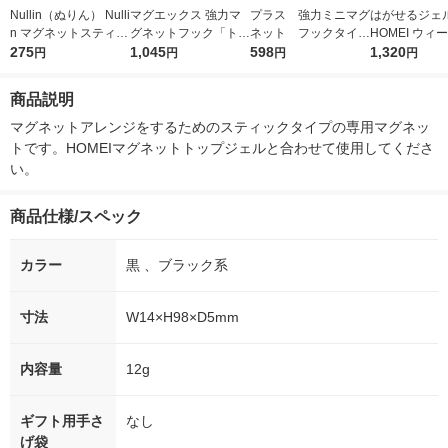
Nullin（ぬりん） Nulli
マグエックス 強力マ
プラス 強力ミニマグ
はがせるジェ
n マグネットスティッ
グネットフック「トジ
ネット フックタイ
HOMEI ウィ
ク アイエスリンク
275
ティ」(M)黒 MRG-5K
1,045
プ Lサイズ ミック
598
ジェル MG1
1,320
円
円
円
円
1個
スカラー 2個セッ
ト CP-002MH
商品説明
マグネットアレンジをするためのスティックタイプの専用マグネッ
トです。HOMEIマグネットトップジェルと合わせて使用してくださ
い。
商品仕様/スペック
カラー
黒 、ブラック系
寸法
W14×H98×D5mm
内容量
12g
ギフト用手さ
なし
げ袋