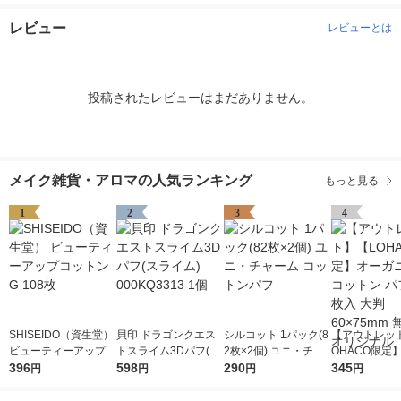
レビュー
レビューとは
投稿されたレビューはまだありません。
メイク雑貨・アロマの人気ランキング
もっと見る
1
2
3
4
SHISEIDO（資生堂）
貝印 ドラゴンクエス
シルコット 1パック(8
【アウトレッ
ビューティーアップコ
トスライム3Dパフ(ス
2枚×2個) ユニ・チャ
OHACO限定
ットン G 108枚
396
ライム) 000KQ3313 1
598
ーム コットンパフ
290
ニック コット
345
円
円
円
円
個
148枚入 大判 
m 無漂白 オ