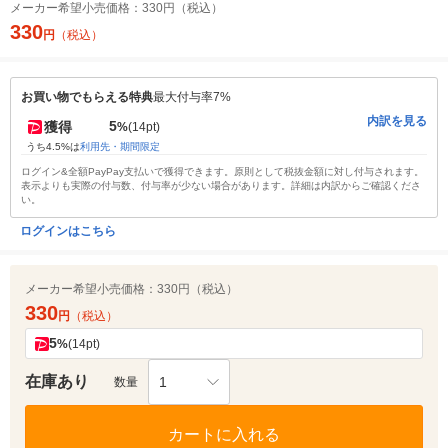
メーカー希望小売価格：
330円（税込）
330
円
（税込）
お買い物でもらえる特典
最大付与率7%
内訳を見る
5
獲得
%
(14pt)
うち4.5%は
利用先・期間限定
ログイン&全額PayPay支払いで獲得できます。原則として税抜金額に対し付与されます。
表示よりも実際の付与数、付与率が少ない場合があります。詳細は内訳からご確認くださ
い。
ログインはこちら
メーカー希望小売価格：
330円（税込）
330
円
（税込）
5
%
(14pt)
在庫あり
1
数量
カートに入れる