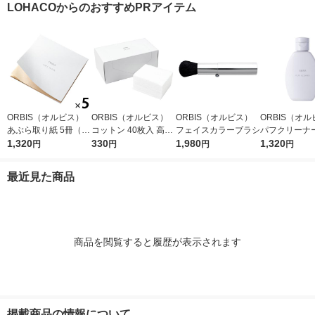
LOHACOからのおすすめPRアイテム
ORBIS（オルビス）
ORBIS（オルビス）
ORBIS（オルビス）
ORBIS（オ
あぶら取り紙 5冊（30
コットン 40枚入 高級
フェイスカラーブラシ
パフクリーナー
枚×5冊）
1,320
綿100％
330
1,980
×2個
1,320
円
円
円
円
最近見た商品
商品を閲覧すると履歴が表示されます
掲載商品の情報について