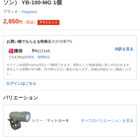
ソン） YB-100-MG 1個
ブランド：
Hapyson
2,650
円
（税込）
アウトレット
お買い物でもらえる特典
最大付与率7%
内訳を見る
5
獲得
%
(121pt)
うち4.5%は
利用先・期間限定
ログイン&全額PayPay支払いで獲得できます。原則として税抜金額に対し付与されます。
表示よりも実際の付与数、付与率が少ない場合があります。詳細は内訳からご確認くださ
い。
ログインはこちら
バリエーション
カラー：
マットカーキ
すべてのバリエーションを見る