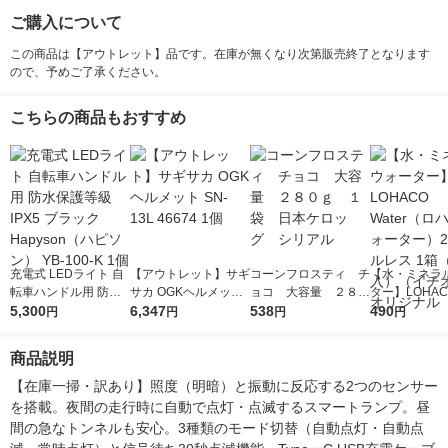
ご購入について
この商品は【アウトレット】品です。在庫が無くなり次第販売終了となります
ので、予めご了承ください。
こちらの商品もおすすめ
充電式 LEDライト 自
【アウトレット】サギ
コーンフロスティ チ
【水・ミネラ
転車ハンドル用 防水
サカ OGKヘルメット
ョコ 大容量 ２８０
ター】LOHACO
保護等級 IPX5 ブラッ
5,300
SN-13L 46674 1個
6,347
ｇ １袋 日本ケロッ
538
r（ロハコウォ
490
円
円
円
円
ク Hapyson（ハピソ
グ シリアル
ー）2L ラベル
ン） YB-100-K 1個
箱（5本入）
商品説明
シ） オリジナ
【在庫一掃・訳あり】照度（明暗）と振動に反応する2つのセンサー
を搭載。夜間の走行時に自動で点灯・点滅するスマートランプ。昼
間の急なトンネルも安心。3種類のモード切替（自動点灯・自動点