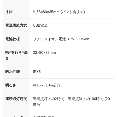
寸法
約33×80×35mm (バンド含まず)
電源供給方式
USB電源
電池仕様
リチウムイオン電池 3.7V 500mAh
幅×奥行き×高
33×80×35mm
さ
防水性能
IPX5
明るさ
約15lx (10m前方)
連続点灯時間
連続点灯：約2時間、連続点滅：約100時間 (20
度時)