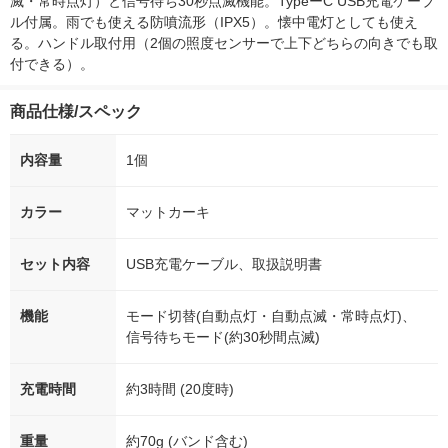
滅・常時点灯）と信号待ち30秒点滅機能。TypeーC USB充電ケーブ
ル付属。雨でも使える防噴流形（IPX5）。懐中電灯としても使え
る。ハンドル取付用（2個の照度センサーで上下どちらの向きでも取
付できる）。
商品仕様/スペック
内容量
1個
カラー
マットカーキ
セット内容
USB充電ケーブル、取扱説明書
機能
モード切替(自動点灯・自動点滅・常時点灯)、
信号待ちモード(約30秒間点滅)
充電時間
約3時間 (20度時)
重量
約70g (バンド含む)