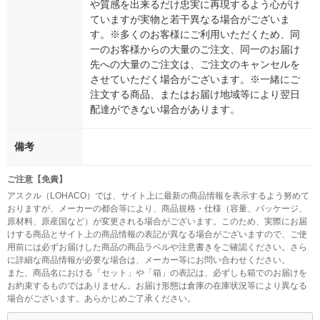
や質感を出来るだけ忠実に再現するよう心がけ
ていますが実物と若干異なる場合がございま
す。※多くのお客様にご利用いただくため、同
一のお客様からの大量のご注文、同一のお届け
先への大量のご注文は、ご注文のキャンセルを
させていただく場合がございます。※一緒にご
注文する商品、またはお届け地域等により翌日
配達ができない場合があります。
備考
ご注意【免責】
アスクル（LOHACO）では、サイト上に最新の商品情報を表示するよう努めて
おりますが、メーカーの都合等により、商品規格・仕様（容量、パッケージ、
原材料、原産国など）が変更される場合がございます。このため、実際にお届
けする商品とサイト上の商品情報の表記が異なる場合がございますので、ご使
用前には必ずお届けした商品の商品ラベルや注意書きをご確認ください。さら
に詳細な商品情報が必要な場合は、メーカー等にお問い合わせください。
また、商品名における「セット」や「箱」の表記は、必ずしも箱でのお届けを
お約束するものではありません。お届け形態は倉庫の在庫状況等により異なる
場合がございます。あらかじめご了承ください。