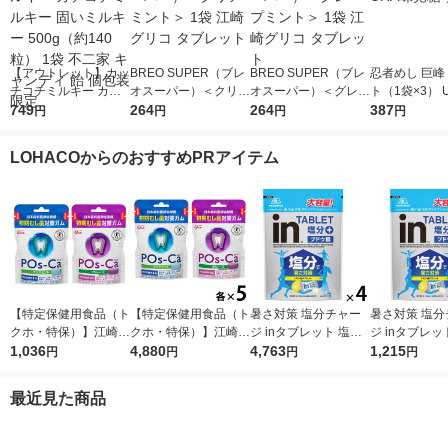
【アウトレット】カッ
BREO SUPER（ブレ
BREO SUPER（ブレ
忍者めし 巨峰
チコチミルキー カチ
オスーパー）＜クリア
オスーパー）＜グレー
ト（1袋×3） 
コチミルキー 固いミ
749
ミント＞ 1袋 江崎グ
264
プミント＞ 1袋 江崎
264
覚糖 グミ
387
円
円
円
円
ルキー 500g（約140
リコ タブレット
グリコ タブレット
粒） 1袋 不二家 キャ
LOHACOからのおすすめPRアイテム
ンディ 飴 個包装 限定
【特定保健用食品（ト
【特定保健用食品（ト
暑さ対策 塩分チャー
暑さ対策 塩分
クホ・特保）】江崎グ
クホ・特保）】江崎グ
ジ inタブレット 塩分
ジ inタブレッ
リコ ポスカ 75g 2
1,036
リコ ポスカ（POs-C
4,880
プラス 500g 1セット
4,763
プラス 500g 
1,215
円
円
円
円
種セット（クリアミン
a)75g 2種セット
（1個×4）
ト・グレープ 各1袋）
（クリアミント・グレ
最近見た商品
初期むし歯対策ガム
ープ 各5袋）