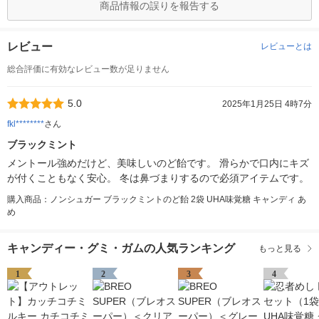
商品情報の誤りを報告する
レビュー
レビューとは
総合評価に有効なレビュー数が足りません
5.0
2025年1月25日 4時7分
fkl********
さん
ブラックミント
メントール強めだけど、美味しいのど飴です。 滑らかで口内にキズ
が付くこともなく安心。 冬は鼻づまりするので必須アイテムです。
購入商品：ノンシュガー ブラックミントのど飴 2袋 UHA味覚糖 キャンディ あ
め
キャンディー・グミ・ガムの人気ランキング
もっと見る
1
2
3
4