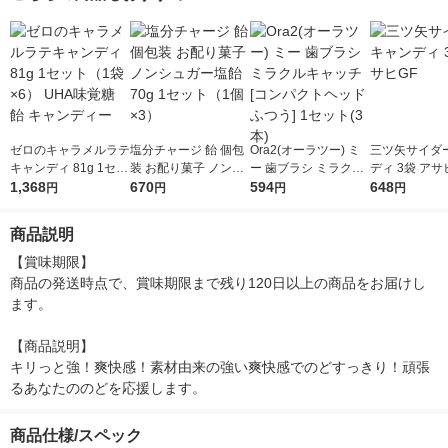
ゼロのキャラメルラテ
塩分チャージ 飴 個包
Ora2(オーラツー) ミ
三ツ矢サイダ
キャンディ 81g 1セッ
装 お配り菓子 ノンシ
ー 歯ブラシ ミラクル
ディ 3袋 アサ
ト（1袋×6） UHA味
1,368
ュガー塩飴 70g 1セッ
670
キャッチ [コンパクト
594
648
円
円
円
円
覚糖 飴 キャンディー
ト（1個×3）
ヘッド ふつう] 1セッ
ト(3本)
商品説明
【賞味期限】

商品の発送時点で、賞味期限まで残り120日以上の商品をお届けし
ます。

【商品説明】

キリっと強！爽快感！素材由来の強い爽快感でのどすっきり！頑張
るあなたののどを応援します。
商品仕様/スペック