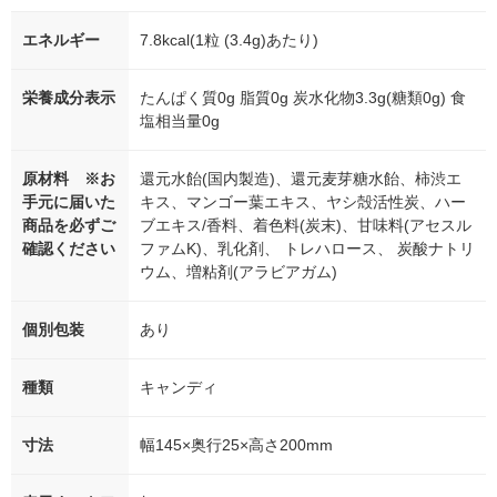
エネルギー
7.8kcal(1粒 (3.4g)あたり)
栄養成分表示
たんぱく質0g 脂質0g 炭水化物3.3g(糖類0g) 食
塩相当量0g
原材料 ※お
還元水飴(国内製造)、還元麦芽糖水飴、柿渋エ
手元に届いた
キス、マンゴー葉エキス、ヤシ殻活性炭、ハー
商品を必ずご
ブエキス/香料、着色料(炭末)、甘味料(アセスル
確認ください
ファムK)、乳化剤、 トレハロース、 炭酸ナトリ
ウム、増粘剤(アラビアガム)
個別包装
あり
種類
キャンディ
寸法
幅145×奥行25×高さ200mm