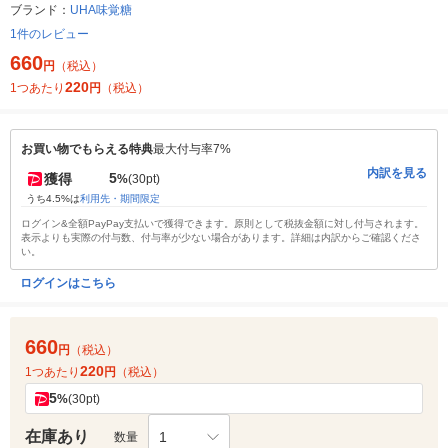
ブランド：
UHA味覚糖
1件のレビュー
660
円
（税込）
220
1つあたり
円
（税込）
お買い物でもらえる特典
最大付与率7%
内訳を見る
5
獲得
%
(30pt)
うち4.5%は
利用先・期間限定
ログイン&全額PayPay支払いで獲得できます。原則として税抜金額に対し付与されます。
表示よりも実際の付与数、付与率が少ない場合があります。詳細は内訳からご確認くださ
い。
ログインはこちら
660
円
（税込）
220
1つあたり
円
（税込）
5
%
(30pt)
在庫あり
1
数量