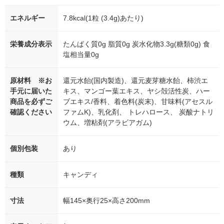
エネルギー
7.8kcal(1粒 (3.4g)あたり)
栄養成分表示
たんぱく質0g 脂質0g 炭水化物3.3g(糖類0g) 食
塩相当量0g
原材料 ※お
還元水飴(国内製造)、還元麦芽糖水飴、柿渋エ
手元に届いた
キス、マンゴー葉エキス、ヤシ殻活性炭、ハー
商品を必ずご
ブエキス/香料、着色料(炭末)、甘味料(アセスル
確認ください
ファムK)、乳化剤、 トレハロース、 炭酸ナトリ
ウム、増粘剤(アラビアガム)
個別包装
あり
種類
キャンディ
寸法
幅145×奥行25×高さ200mm