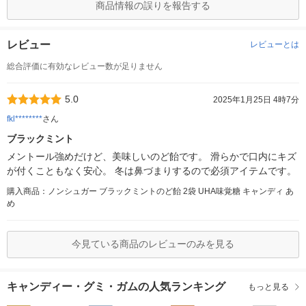
商品情報の誤りを報告する
レビュー
レビューとは
総合評価に有効なレビュー数が足りません
5.0
2025年1月25日 4時7分
fkl********
さん
ブラックミント
メントール強めだけど、美味しいのど飴です。 滑らかで口内にキズ
が付くこともなく安心。 冬は鼻づまりするので必須アイテムです。
購入商品：ノンシュガー ブラックミントのど飴 2袋 UHA味覚糖 キャンディ あ
め
今見ている商品のレビューのみを見る
キャンディー・グミ・ガムの人気ランキング
もっと見る