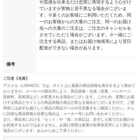
や質感を出来るだけ忠実に再現するよう心がけ
ていますが実物と若干異なる場合がございま
す。※多くのお客様にご利用いただくため、同
一のお客様からの大量のご注文、同一のお届け
先への大量のご注文は、ご注文のキャンセルを
させていただく場合がございます。※一緒にご
注文する商品、またはお届け地域等により翌日
配達ができない場合があります。
備考
ご注意【免責】
アスクル（LOHACO）では、サイト上に最新の商品情報を表示するよう努めて
おりますが、メーカーの都合等により、商品規格・仕様（容量、パッケージ、
原材料、原産国など）が変更される場合がございます。このため、実際にお届
けする商品とサイト上の商品情報の表記が異なる場合がございますので、ご使
用前には必ずお届けした商品の商品ラベルや注意書きをご確認ください。さら
に詳細な商品情報が必要な場合は、メーカー等にお問い合わせください。
また、商品名における「セット」や「箱」の表記は、必ずしも箱でのお届けを
お約束するものではありません。お届け形態は倉庫の在庫状況等により異なる
場合がございます。あらかじめご了承ください。