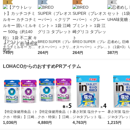
1
2
3
4
【アウトレット】カッ
BREO SUPER（ブレ
BREO SUPER（ブレ
忍者めし 巨峰
チコチミルキー カチ
オスーパー）＜クリア
オスーパー）＜グレー
ト（1袋×3） 
コチミルキー 固いミ
749
ミント＞ 1袋 江崎グ
264
プミント＞ 1袋 江崎
264
覚糖 グミ
387
円
円
円
円
ルキー 500g（約140
リコ タブレット
グリコ タブレット
粒） 1袋 不二家 キャ
LOHACOからのおすすめPRアイテム
ンディ 飴 個包装 限定
【特定保健用食品（ト
【特定保健用食品（ト
暑さ対策 塩分チャー
暑さ対策 塩分
クホ・特保）】江崎グ
クホ・特保）】江崎グ
ジ inタブレット 塩分
ジ inタブレッ
リコ ポスカ 75g 2
1,036
リコ ポスカ（POs-C
4,880
プラス 500g 1セット
4,763
プラス 500g 
1,215
円
円
円
円
種セット（クリアミン
a)75g 2種セット
（1個×4）