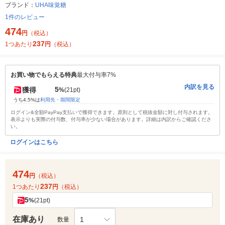
ブランド：
UHA味覚糖
1件のレビュー
474
円
（税込）
237
1つあたり
円
（税込）
お買い物でもらえる特典
最大付与率7%
内訳を見る
5
獲得
%
(21pt)
うち4.5%は
利用先・期間限定
ログイン&全額PayPay支払いで獲得できます。原則として税抜金額に対し付与されます。
表示よりも実際の付与数、付与率が少ない場合があります。詳細は内訳からご確認くださ
い。
ログインはこちら
474
円
（税込）
237
1つあたり
円
（税込）
5
%
(21pt)
在庫あり
1
数量