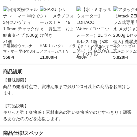
日清製粉ウェルナ
HAKU（ハク） メラ
【水・ミネラルウォー
アタックゼロ（A
マ・マー 早ゆで3分ス
ノフォーカスＩＶ 4
ター】LOHACO Wate
ZERO) ドラ
パゲティ 1.6mm チャ
558
5ｇ 資生堂 おまけ
11,000
r（ロハコウォータ
490
詰め替え メガ
5,820
円
円
円
円
ック付結束タイプ (50
付き
ー）2L ラベルレス 1
ボ 2300g 1
0g) ×1個
箱（5本入）（イチオ
個入) 洗濯洗剤
商品説明
シ） オリジナル
【賞味期限】

商品の発送時点で、賞味期限まで残り120日以上の商品をお届けし
ます。

【商品説明】

キリっと強！爽快感！素材由来の強い爽快感でのどすっきり！頑張
るあなたののどを応援します。
商品仕様/スペック