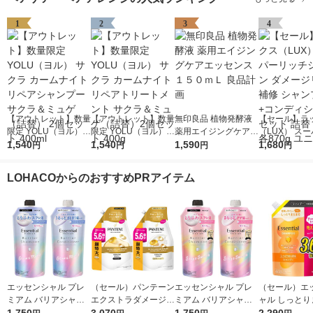
1
2
3
4
【アウトレット】数量
【アウトレット】数量
無印良品 植物発酵液
【セール】ラ
限定 YOLU（ヨル）
限定 YOLU（ヨル）
薬用エイジングケアエ
（LUX） ス
サクラ カームナイト
1,540
サクラ カームナイト
1,540
ッセンス １５０ｍＬ
1,590
ッチシャイン 
1,680
円
円
円
円
リペアシャンプー サ
リペアトリートメント
良品計画
ジリペア 補修
クラ＆ミュゲ（詰替）
サクラ＆ミュゲ（詰
プー+コンデ
LOHACOからのおすすめPRアイテム
2個セット 400ml
替）2個セット 400g
ー セット 詰替
870g ユニリ
エッセンシャル プレ
（セール）パンテーン
エッセンシャル プレ
（セール）エ
ミアム バリアシャン
エクストラダメージリ
ミアム バリアシャン
ャル しっとり
プー + コンディショ
ペア シャンプー + コ
プー + コンディショ
る シャンプー