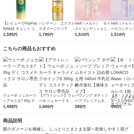
【レビューでPayPay
パンテーン エクスト
melt（メルト） モイ
melt（メル
500pt】ギュット コル
ラダメージリペア イ
ストコンディショニン
ースコンディ
セットヘアミルク
1,595
ンテンシブヴィタミル
1,780
グウォーター 170ml
1,510
グウォーター 
1,510
円
円
円
円
（洗い流さない うね
ク 特大サイズ 250
花王
花王
り 集中補修）
ml P＆G
こちらの商品もおすすめ
ウェーボ ジュカーラ
【アウトレット】ウェ
バウンシア ボディソ
【水・ミネラ
ヘアカスタ7 95g デミ
ーボ ジュカーラ キャ
ープ プレミアムモイ
ター】LOHACO
コスメティクス サロ
1,498
ラメイクホイップ6 30
1,666
スト 詰め替え用 340
398
r（ロハコウォ
490
円
円
円
円
ン専売品
0g デミ コスメティク
ml 牛乳石鹸共進社
ー）2L ラベル
ス サロン専売品
【液体タイプ】
箱（5本入）
商品説明
シ） オリジナ
髪のダメージを補修し、しっとりとまとまる髪へ乾燥しやすく寝グ