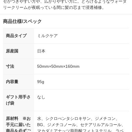
セがつきやすい方や、広がりやすい方に。とろけるようなウォータ
リークリームが夜眠っている間に髪の芯まで浸透補修。
商品仕様/スペック
商品タイプ
ミルクケア
原産国
日本
寸法
50mm×50mm×160mm
内容量
95g
ギフト用手さ
なし
げ袋
原材料 ※お
水、シクロぺンタシロキサン、ジメチコン、
手元に届いた
BG、ジメチコノール、セテアリルアルコール、
商品を必ずご
マカダミアナッツ脂肪酸フィトステリル、ラベ