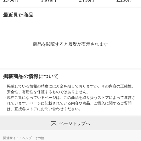
1,750
3,070
1,750
2,290
円
円
円
円
ナー グロウ 詰替セッ
ンディショナー 超特
ナー シルキー 詰替セ
え 大容量 1080
ト 各340ml
大1.7L 2個セット P＆
ット 各340ml
花王
最近見た商品
G
商品を閲覧すると履歴が表示されます
掲載商品の情報について
・
掲載している情報の精度には万全を期しておりますが、その内容の正確性、
安全性、有用性を保証するものではありません。
・
現在ご覧になっているページは、この商品を取り扱うストアによって運営さ
れています。ページに記載されている内容や商品、ご購入に関するご質問
は、直接各ストアにお問い合わせください。
ページトップへ
関連サイト・ヘルプ・その他