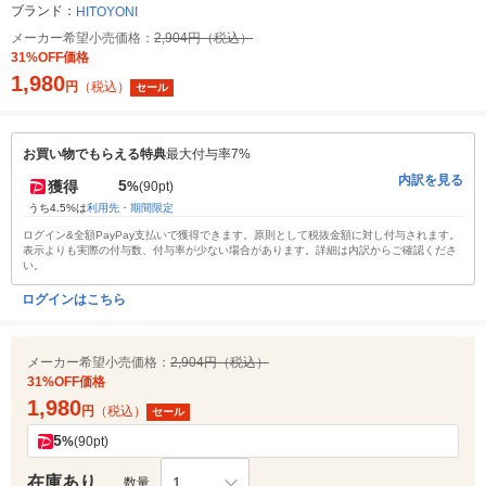
ブランド：
HITOYONI
メーカー希望小売価格：
2,904円（税込）
31%OFF価格
1,980
円
（税込）
セール
お買い物でもらえる特典
最大付与率7%
内訳を見る
5
獲得
%
(90pt)
うち4.5%は
利用先・期間限定
ログイン&全額PayPay支払いで獲得できます。原則として税抜金額に対し付与されます。
表示よりも実際の付与数、付与率が少ない場合があります。詳細は内訳からご確認くださ
い。
ログインはこちら
メーカー希望小売価格：
2,904円（税込）
31%OFF価格
1,980
円
（税込）
セール
5
%
(90pt)
在庫あり
1
数量