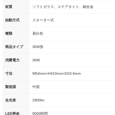
材質
ソフトガラス、ステアタイト、銅合金
始動方式
スターター式
種類
昼白色
商品タイプ
36W形
消費電力
36W
寸法
W54mm×H410mm×D24.6mm
製造国
中国
全光束
2900lm
LED寿命
9000時間