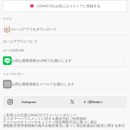
LOHACOをお気に入りストアに登録する
アプリ
ロハコアプリをダウンロード
ロハコアプリについて
ロハコ公式LINE
お得な最新情報をLINEでお届けします
ニュースレター
お得な最新情報をメールでお届けします
Instagram
X（旧Twitter）
ご利用上の注意
LOHACOプライバシーポリシー
カスタマーハラスメントに対する基本方針
ご利用規約
アスクルのサイバーセキュリティ
特定商取引法に基づく表記
酒類販売管理者標識の掲示
古物営業法に基づく表記
医薬品の販売に関する表示