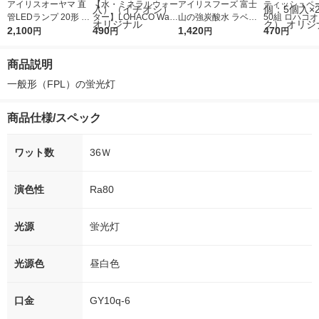
アイリスオーヤマ 直
【水・ミネラルウォー
アイリスフーズ 富士
ティッシュペー
管LEDランプ 20形 昼
ター】LOHACO Wate
山の強炭酸水 ラベル
50組 ロハコ
光色 LDG20T・D・7/
2,100
r（ロハコウォータ
490
レス 500ml 1箱（24
1,420
ルソフトパッ
470
円
円
円
円
10V2
ー）2L ラベルレス 1
本入）
シュ フィオナ
箱（5本入）（イチオ
ナル 1セット
商品説明
シ） オリジナル
個：5個入×2
オリジナル
一般形（FPL）の蛍光灯
商品仕様/スペック
ワット数
36Ｗ
演色性
Ra80
光源
蛍光灯
光源色
昼白色
口金
GY10q-6