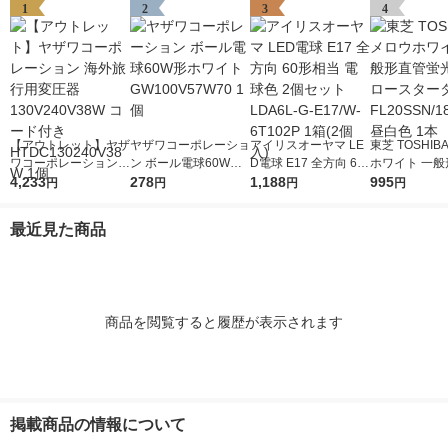
1
2
3
4
【アウトレット】ヤザ
ヤザワコーポレーショ
アイリスオーヤマ LE
東芝 TOSHIB
ワコーポレーション
ン ボール電球60W形
D電球 E17 全方向 60
ホワイト 一般
海外旅行用変圧器130
4,233
ホワイト GW100V57
278
形相当 電球色 2個セ
1,188
蛍光灯 グロー
995
円
円
円
円
V240V38W コード付
W70 1個
ット LDA6L-G-E17/W
タ形 FL20SSN
き HTDC130240V38
-6T102P 1箱(2個入)
形 昼白色 1本
最近見た商品
W 1個
商品を閲覧すると履歴が表示されます
掲載商品の情報について