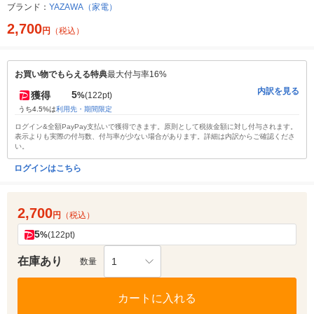
ブランド：
YAZAWA（家電）
2,700
円
（税込）
お買い物でもらえる特典
最大付与率16%
内訳を見る
5
獲得
%
(122pt)
うち4.5%は
利用先・期間限定
ログイン&全額PayPay支払いで獲得できます。原則として税抜金額に対し付与されます。
表示よりも実際の付与数、付与率が少ない場合があります。詳細は内訳からご確認くださ
い。
ログインはこちら
2,700
円
（税込）
5
%
(122pt)
在庫あり
1
数量
カートに入れる