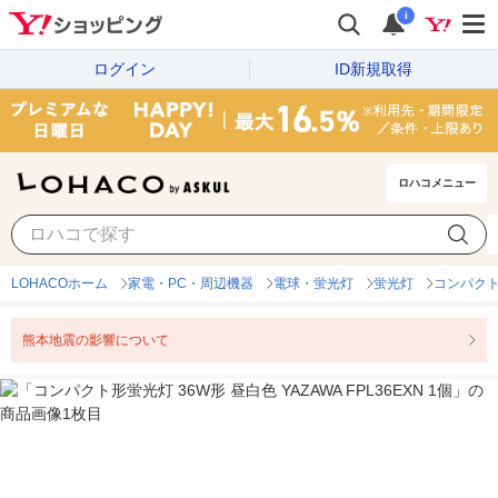
i
ログイン
ID新規取得
ロハコメニュー
LOHACOホーム
家電・PC・周辺機器
電球・蛍光灯
蛍光灯
コンパク
熊本地震の影響について