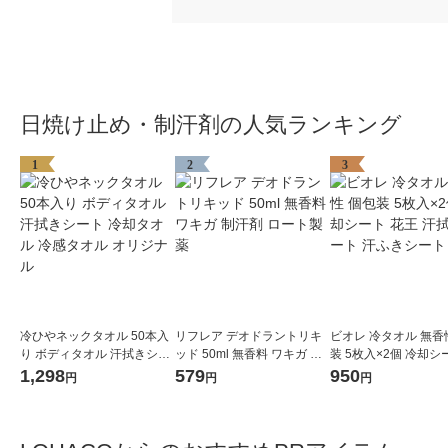
日焼け止め・制汗剤の人気ランキング
1
2
3
冷ひやネックタオル 50本入
リフレア デオドラントリキ
ビオレ 冷タオル 無香
り ボディタオル 汗拭きシー
ッド 50ml 無香料 ワキガ 制
装 5枚入×2個 冷却シ
ト 冷却タオル 冷感タオル オ
汗剤 ロート製薬
王 汗拭きシート 汗ふ
1,298
579
950
円
円
円
リジナル
ト