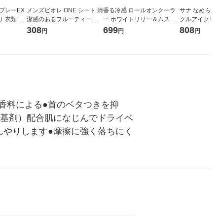
プレーEX
メンズビオレ ONE シート 清
香る冷感 ロールオンクーラ
サナ なめらか
り 衣類冷
潔感のあるフルーティーサ
ー ホワイトリリー＆ムスク
クルアイクリー
ミスト 服
ボンの香り 花王 汗拭きシー
の香り 25g Ajuste(アジャス
20g 常盤薬品
308
699
808
円
円
円
ャ 1本（3
ト
テ) ドウシシャ
香料による●首のベタつきを抑
（基剤）配合肌になじんでドライベ
んやりします●摩擦に強く落ちにく