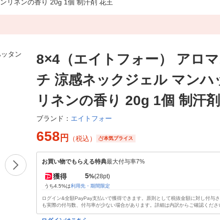
リネンの香り 20g 1個 制汗剤 花王
8×4（エイトフォー） アロ
チ 涼感ネックジェル マンハ
リネンの香り 20g 1個 制汗剤
エイトフォー
ブランド：
658
円
（税込）
本気プライス
お買い物でもらえる特典
最大付与率7%
5
獲得
%
(28pt)
うち4.5%は
利用先・期間限定
ログイン&全額PayPay支払いで獲得できます。原則として税抜金額に対し付与
も実際の付与数、付与率が少ない場合があります。詳細は内訳からご確認くださ