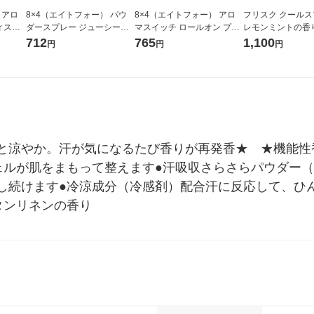
 アロ
8×4（エイトフォー） パウ
8×4（エイトフォー） アロ
フリスク クールス
ィスプ
ダースプレー ジューシーシ
マスイッチ ロールオン プロ
レモンミントの香
ラスの
トラス 150g 花王
ヴァンステラスの香り 65ml
感スプレー シャツ
712
765
1,100
円
円
円
花王
ひんやり ドウシシ
80mL）
と涼やか。汗が気になるたび香りが再発香★　★機能性
ェルが肌をまもって整えます●汗吸収さらさらパウダー
し続けます●冷涼成分（冷感剤）配合汗に反応して、ひ
タンリネンの香り