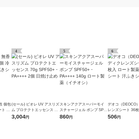
4
5
6
性 個包
(セール) ビオレ UV アスリズ
スキンアクアスーパーモイ
デオコ（DEOCO
ート 花
ム プロテクトエッセンス 70
スチャージェル ポンプ SPF
レンズシート 36
きシー
g SPF50+・PA++++ 2個 日
50+・PA++++ 140g ロート
製薬 汗拭きシート
3,004
860
506
円
円
円
焼け止め
製薬（イチオシ）
ート