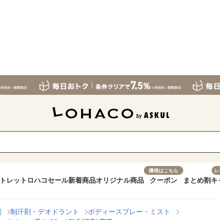
獲得はこちら
レ
トレット
ロハコセール
新着商品
オリジナル商品
クーポン
まとめ割
キ
剤
制汗剤・デオドラント
ボディースプレー・ミスト