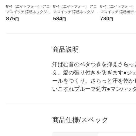
8×4（エイトフォー） アロ
8×4（エイトフォー） アロ
8×4（エイトフォー）
マスイッチ 涼感ネックジェ
マスイッチ 涼感ネックジェ
マスイッチ 涼感ボデ
ル プロヴァンステラスの香
ル パリスブーケの香り 20g
レー プロヴァンステ
875
584
730
円
円
円
り 20g 花王
1個 制汗剤 花王
香り 150g 花王
商品説明
汗ばむ首のベタつきを抑えさらっ
え、髪の張り付きを防ぎます●ジ
ールをつくり、さらっと汗を乾か
いこすれプルーフ処方●マンハッ
商品仕様/スペック