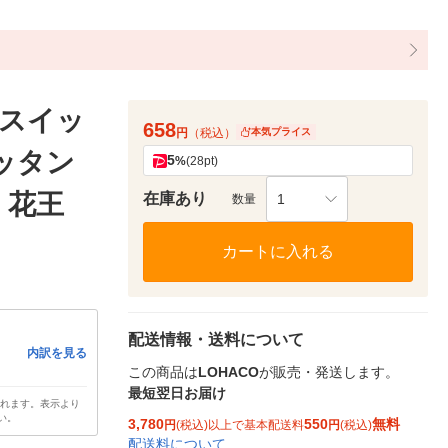
マスイッ
658
円
（税込）
本気プライス
ッタン
5
%
(28pt)
 花王
在庫あり
1
数量
カートに入れる
配送情報・送料について
内訳を見る
この商品は
LOHACO
が販売・発送します。
最短翌日お届け
されます。表示より
い。
3,780
550
無料
円
(税込)以上で基本配送料
円
(税込)
配送料について