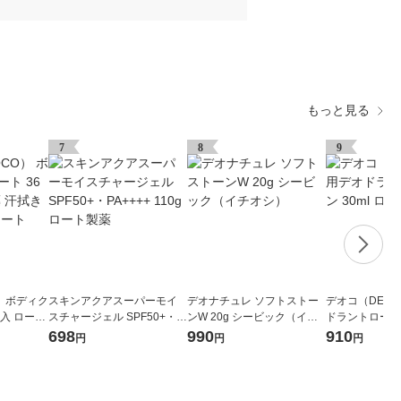
もっと見る
7
8
9
） ボディク
スキンアクアスーパーモイ
デオナチュレ ソフトストー
デオコ（DEOC
枚入 ロート
スチャージェル SPF50+・P
ンW 20g シービック（イチ
ドラントロールオ
 汗ふきシ
A++++ 110g ロート製薬
オシ）
ート製薬
698
990
910
円
円
円