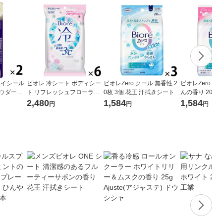
ライシール
ビオレ 冷シート ボディシー
ビオレZero クール 無香性 2
ビオレZero 
パウダース
ト リフレッシュフローラル2
0枚 3個 花王 汗拭きシート
んの香り 20枚 
g 2本 ユ
0枚入 6個 汗拭きシート 汗ふ
きシート
2,480
1,584
1,584
円
円
円
きシート