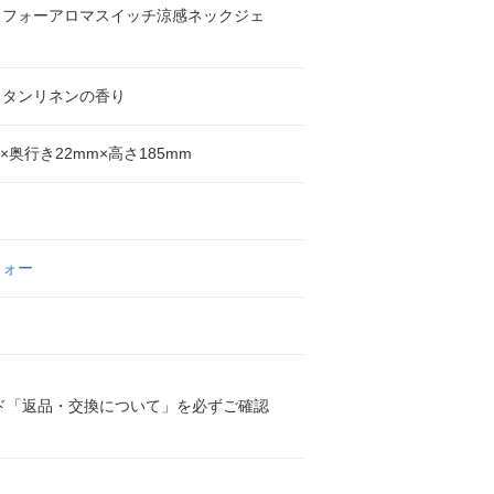
・フォーアロマスイッチ涼感ネックジェ
ッタンリネンの香り
m×奥行き22mm×高さ185mm
フォー
ド「返品・交換について」を必ずご確認