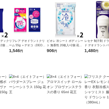
ボディク
リフレア デオドラントクリ
ビオレ 冷シート ボディシー
レセナ 制汗剤 ド
2個 ロ
ーム 55g ＋デオコ（DEOC
ト 無香性 20枚入×2個 花王
ド デオドラント
 汗ふ
O） ボディクレンズシート 3
汗拭きシート 汗ふきシート
ティック 無香性 20
1,546
906
1,480
円
円
円
6枚入
ニリーバ