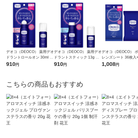
デオコ（DEOCO） 薬用デオ
デオコ（DEOCO） 薬用デオ
デオコ（DEOCO） 
ドラントロールオン 30ml ロ
ドラントスティック 13g ロ
レンズシート 36枚入×
ート製薬
ート製薬
ート製薬 汗拭きシート
910
910
1,008
円
円
円
きシート
こちらの商品もおすすめ