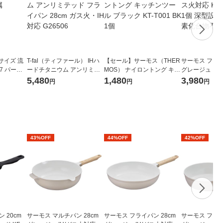
サイズ 流
T-fal（ティファール） IHハ
【セール】サーモス（THER
サーモス フライ
07 パール
ードチタニウム アンリミテ
MOS） ナイロントング キッ
グレージュ IH/
ッド フライパン 28cm ガス
チンツール ブラック KT-T00
FO-024 GG 
5,480
1,480
3,980
円
円
円
火・IH対応 G26506
1 BK 1個
量 フッ素化合
43%OFF
44%OFF
42%OFF
 20cm
サーモス マルチパン 28cm
サーモス フライパン 28cm
サーモス フライ