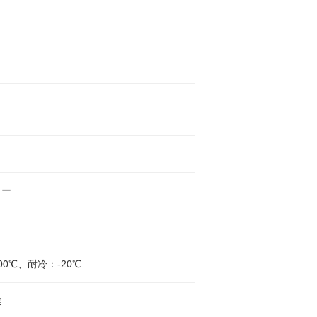
ャー
00℃、耐冷：-20℃
業