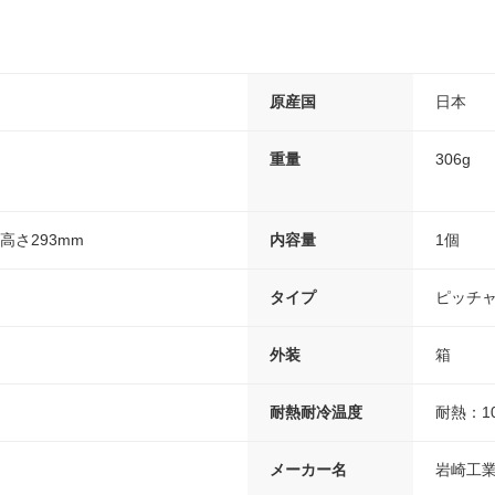
原産国
日本
重量
306g
×高さ293mm
内容量
1個
タイプ
ピッチ
外装
箱
耐熱耐冷温度
耐熱：1
メーカー名
岩崎工