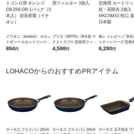
イワタニ（Iwatani） カセッ
ブリタ（BRITA）浄水器 マ
東レ トレビーノ 浄水
トボンベ カセットコンロ用
クストラプロ 交換用フィル
ッティシリーズ 交換用
オレンジ CB-250-OR 1パッ
ター 3個入
トリッジ 時短・高除去
894
4,598
6,280
円
円
円
ク（3本入） 岩谷産業（イチ
入 MKCSMX2 蛇口 
オシ）
日本製
LOHACOからのおすすめPRアイテム
サーモス フライパン 26cm
サーモス フライパン 28cm
サーモス 玉子焼き フ