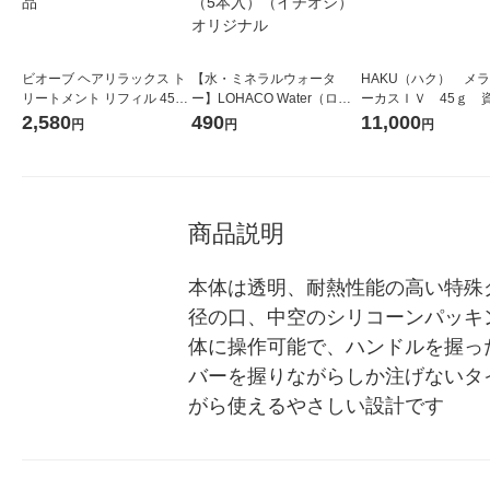
ビオーブ ヘアリラックス ト
【水・ミネラルウォータ
HAKU（ハク） メ
リートメント リフィル 450g
ー】LOHACO Water（ロハ
ーカスＩＶ 45ｇ 
デミ コスメティクス サロン
コウォーター）2L ラベルレ
堂 おまけ付き
2,580
490
11,000
円
円
円
専売品
ス 1箱（5本入）（イチオ
シ） オリジナル
商品説明
本体は透明、耐熱性能の高い特殊
径の口、中空のシリコーンパッキ
体に操作可能で、ハンドルを握っ
バーを握りながらしか注げないタ
がら使えるやさしい設計です　