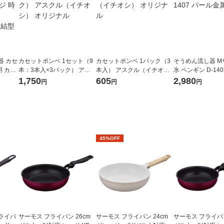
器 カセ
カセットボンベ 1セット（9
カセットボンベ 1パック（3
そうめん流し器 M
 カー
本：3本入×3パック） アス
本入） アスクル（イチオ
氷 ペンギン D-14
 2個
クル（イチオシ） オリジナ
シ） オリジナル
金属
1,750
605
2,980
円
円
円
直結型
ル
45%OFF
ライパ
サーモス フライパン 26cm
サーモス フライパン 24cm
サーモス フライパン