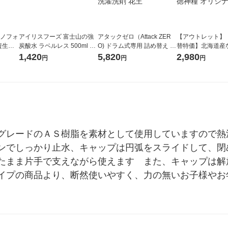
ラノフォ
アイリスフーズ 富士山の強
アタックゼロ（Attack ZER
【アウトレット】
資生
炭酸水 ラベルレス 500ml 1
O) ドラム式専用 詰め替え メ
替特価】北海道産
箱（24本入）
ガジャンボ 2300g 1セット
し 無洗米 5kg 1
1,420
5,820
2,980
円
円
円
（2個入) 洗濯洗剤 花王
米 木徳神糧 オリ
グレードのＡＳ樹脂を素材として使用していますので熱
ンでしっかり止水、キャップは円弧をスライドして、閉
たまま片手で支えながら使えます　また、キャップは解
イプの商品より、断然使いやすく、力の無いお子様やお