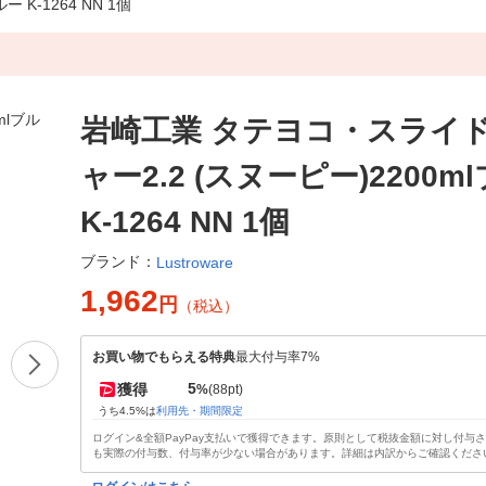
K-1264 NN 1個
岩崎工業 タテヨコ・スライ
ャー2.2 (スヌーピー)2200m
K-1264 NN 1個
ブランド：
Lustroware
1,962
円
（税込）
お買い物でもらえる特典
最大付与率7%
5
獲得
%
(88pt)
うち4.5%は
利用先・期間限定
ログイン&全額PayPay支払いで獲得できます。原則として税抜金額に対し付与
も実際の付与数、付与率が少ない場合があります。詳細は内訳からご確認くださ