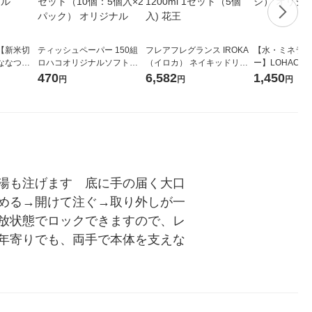
【新米切
ティッシュペーパー 150組
フレアフレグランス IROKA
【水・ミネラル
ななつぼ
ロハコオリジナルソフトパ
（イロカ） ネイキッドリリ
ー】LOHACO Wa
袋 令和7年産
ックティッシュ フィオナ オ
ーの香り 柔軟剤 詰め替え 超
1箱（20本入
470
6,582
1,450
円
円
円
ジナル
リジナル 1セット（10個：
特大 1200ml 1セット（5個
（イチオシ） 
5個入×2パック） オリジナ
入) 花王
ル
湯も注げます　底に手の届く大口
める→開けて注ぐ→取り外しが一
放状態でロックできますので、レ
年寄りでも、両手で本体を支えな