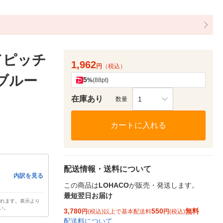
ドピッチ
1,962
円
（税込）
lブルー
5
%
(88pt)
在庫あり
1
数量
カートに入れる
配送情報・送料について
内訳を見る
この商品は
LOHACO
が販売・発送します。
最短翌日お届け
されます。表示より
い。
3,780
550
無料
円
(税込)以上で基本配送料
円
(税込)
配送料について