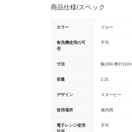
商品仕様/スペック
カラー
ブルー
食洗機使用の可
不可
否
寸法
幅156×奥行102
容量
2.2L
デザイン
スヌーピー
使用場所
屋内用
電子レンジ使用
不可
可否