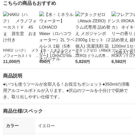
こちらの商品もおすすめ
HAKU（ハク） メラ
【水・ミネラルウォー
アタックゼロ（Attack
フレアフレグラ
ノフォーカスＩＶ 4
ター】LOHACO Wate
ZERO) ドラム式専用
ROKA（イロ
5ｇ 資生堂 おまけ
11,000
r（ロハコウォータ
490
詰め替え メガジャン
5,820
イキッドリリ
6,582
円
円
円
円
付き
ー）2L ラベルレス 1
ボ 2300g 1セット（2
柔軟剤 詰め替
箱（5本入）（イチオ
個入) 洗濯洗剤 花王
大 1200ml 
商品説明
シ） オリジナル
（5個入) 花王
●いつも使うツールが全部入る！お役立ちポシェット●350mIの消毒
用アルコールボトルが入ります。●沢山のツールを小分けで収納で
き、取り出しやすい仕様です。
商品仕様/スペック
カラー
イエロー