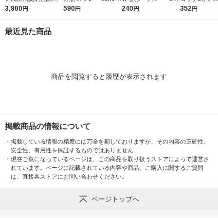
え500mm 1箱（1コ
3,980
ロマ お風呂 虫よけ マ
590
ンス（90mL） FR-5
240
K96005 1袋(
352
円
円
円
円
入）20882【ストーマ
スク 食品添加物 健栄
351 1袋（100個
オリジナル
装具用】
製薬
入） ファーストレイ
最近見た商品
ト
商品を閲覧すると履歴が表示されます
掲載商品の情報について
・
掲載している情報の精度には万全を期しておりますが、その内容の正確性、
安全性、有用性を保証するものではありません。
・
現在ご覧になっているページは、この商品を取り扱うストアによって運営さ
れています。ページに記載されている内容や商品、ご購入に関するご質問
は、直接各ストアにお問い合わせください。
ページトップへ