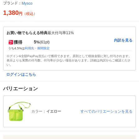
ブランド：
Mysco
1,380
円
（税込）
お買い物でもらえる特典
最大付与率11%
内訳を見る
5
獲得
%
(61pt)
うち4.5%は
利用先・期間限定
ログイン&全額PayPay支払いで獲得できます。原則として税抜金額に対し付与されます。
表示よりも実際の付与数、付与率が少ない場合があります。詳細は内訳からご確認くださ
い。
ログインはこちら
バリエーション
カラー：
イエロー
すべてのバリエーションを見る