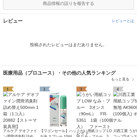
商品情報の誤りを報告する
レビュー
レビューとは
投稿されたレビューはまだありません。
医療用品（プロユース）・その他の人気ランキング
もっと見る
1
2
3
4
アルケア デオファイ
【ワゴンセール】ハッ
うがい用紙コップ LO
川西工業 うが
ン潤滑消臭剤 詰め替
カ油 スプレー 10ml ア
W なみ・ブルー 3オ
コップ5オンス 