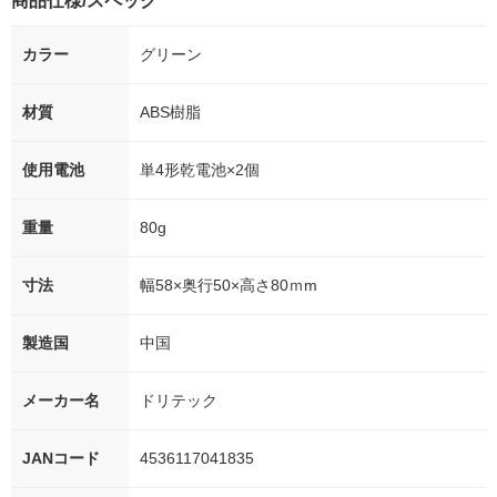
商品仕様/スペック
カラー
グリーン
材質
ABS樹脂
使用電池
単4形乾電池×2個
重量
80g
寸法
幅58×奥行50×高さ80ｍm
製造国
中国
メーカー名
ドリテック
JANコード
4536117041835