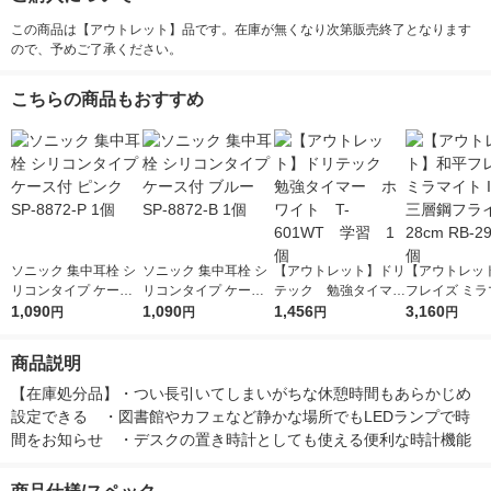
この商品は【アウトレット】品です。在庫が無くなり次第販売終了となります
ので、予めご了承ください。
こちらの商品もおすすめ
ソニック 集中耳栓 シ
ソニック 集中耳栓 シ
【アウトレット】ドリ
【アウトレッ
リコンタイプ ケース
リコンタイプ ケース
テック 勉強タイマ
フレイズ ミラマ
付 ピンク SP-8872-P
1,090
付 ブルー SP-8872-B
1,090
ー ホワイト T-601
1,456
H対応三層鋼
3,160
円
円
円
円
1個
1個
WT 学習 1個
ン28cm RB-2
商品説明
【在庫処分品】・つい長引いてしまいがちな休憩時間もあらかじめ
設定できる　・図書館やカフェなど静かな場所でもLEDランプで時
間をお知らせ　・デスクの置き時計としても使える便利な時計機能