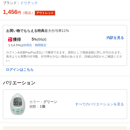
ブランド：
ドリテック
1,456
円
（税込）
アウトレット
お買い物でもらえる特典
最大付与率11%
内訳を見る
5
獲得
%
(66pt)
うち4.5%は
利用先・期間限定
ログイン&全額PayPay支払いで獲得できます。原則として税抜金額に対し付与されます。
表示よりも実際の付与数、付与率が少ない場合があります。詳細は内訳からご確認くださ
い。
ログインはこちら
バリエーション
カラー：
グリーン
すべてのバリエーションを見る
個数：
1個