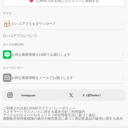
LOHACOをお気に入りストアに登録する
アプリ
ロハコアプリをダウンロード
ロハコアプリについて
ロハコ公式LINE
お得な最新情報をLINEでお届けします
ニュースレター
お得な最新情報をメールでお届けします
Instagram
X（旧Twitter）
ご利用上の注意
LOHACOプライバシーポリシー
カスタマーハラスメントに対する基本方針
ご利用規約
アスクルのサイバーセキュリティ
特定商取引法に基づく表記
酒類販売管理者標識の掲示
古物営業法に基づく表記
医薬品の販売に関する表示