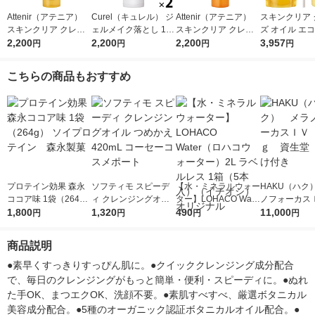
Attenir（アテニア）
Curel（キュレル） ジ
Attenir（アテニア）
スキンクリア 
スキンクリア クレン
ェルメイク落とし 130
スキンクリア クレン
ズ オイル エ
ズ オイル アロマタイ
2,200
g ×2個 花王 敏感肌
2,200
ズ オイル アロマタイ
2,200
てセット アロ
3,957
円
円
円
円
プ レギュラーボトル
プ ピースフルオレン
プ 〈エコ対応
175ml
ジ175ml
ポンプ付〉＋
こちらの商品もおすすめ
ルダー〉
プロテイン効果 森永
ソフティモ スピーデ
【水・ミネラルウォー
HAKU（ハク
ココア味 1袋（264
ィ クレンジングオイ
ター】LOHACO Wate
ノフォーカス
g） ソイプロテイン
1,800
ル つめかえ 420mL コ
1,320
r（ロハコウォータ
490
5ｇ 資生堂
11,000
円
円
円
円
森永製菓
ーセーコスメポート
ー）2L ラベルレス 1
付き
箱（5本入）（イチオ
商品説明
シ） オリジナル
●素早くすっきりすっぴん肌に。●クイッククレンジング成分配合
で、毎日のクレンジングがもっと簡単・便利・スピーディに。●ぬれ
た手OK、まつエクOK、洗顔不要。●素肌すべすべ、厳選ボタニカル
美容成分配合。●5種のオーガニック認証ボタニカルオイル配合。●