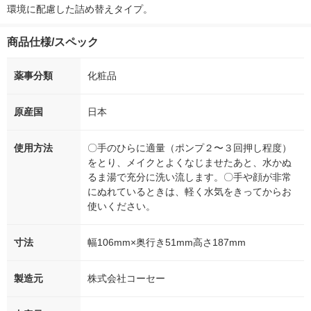
環境に配慮した詰め替えタイプ。
商品仕様/スペック
薬事分類
化粧品
原産国
日本
使用方法
〇手のひらに適量（ポンプ２〜３回押し程度）
をとり、メイクとよくなじませたあと、水かぬ
るま湯で充分に洗い流します。〇手や顔が非常
にぬれているときは、軽く水気をきってからお
使いください。
寸法
幅106mm×奥行き51mm高さ187mm
製造元
株式会社コーセー