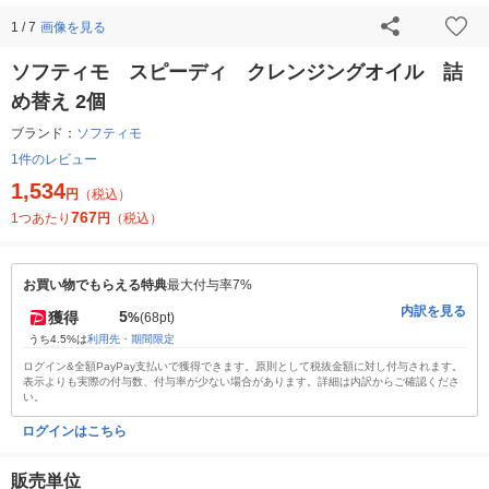
画像を見る
1 / 7
ソフティモ スピーディ クレンジングオイル 詰
め替え 2個
ブランド：
ソフティモ
1件のレビュー
1,534
円
（税込）
767
1つあたり
円
（税込）
お買い物でもらえる特典
最大付与率7%
内訳を見る
5
獲得
%
(68pt)
うち4.5%は
利用先・期間限定
ログイン&全額PayPay支払いで獲得できます。原則として税抜金額に対し付与されます。
表示よりも実際の付与数、付与率が少ない場合があります。詳細は内訳からご確認くださ
い。
ログインはこちら
販売単位