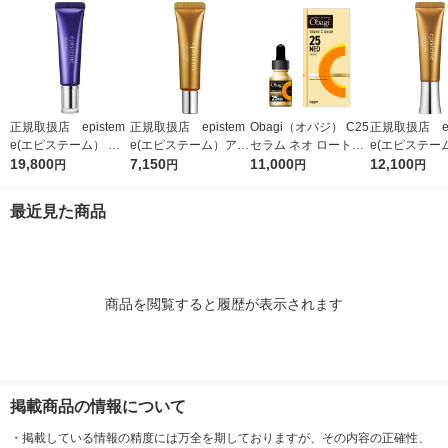
正規取扱店 epistem
正規取扱店 epistem
Obagi（オバジ） C25
正規取扱店 ep
e(エピステーム） ス
e(エピステーム）アイ
セラム ネオ ロート製
e(エピステー
テムサイエンスアイ 1
19,800
パーフェクトショット
7,150
薬
11,000
パーフェクト
12,100
円
円
円
円
8g アイクリーム
b 9g アイクリーム
b 18g ア
最近見た商品
商品を閲覧すると履歴が表示されます
掲載商品の情報について
・
掲載している情報の精度には万全を期しておりますが、その内容の正確性、