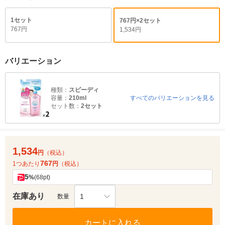
1セット
767円×2セット
767円
1,534円
バリエーション
種類：
スピーディ
容量：
210ml
すべてのバリエーションを見る
セット数：
2セット
1,534
円
（税込）
767
1つあたり
円
（税込）
5
%
(68pt)
在庫あり
1
数量
カートに入れる