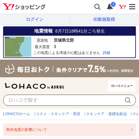
i
ログイン
ID新規取得
地震情報
8月7日18時41分
ごろ発生
茨城県北部
震源地
3
最大震度
この地震による津波の心配はありません
詳細
ロハコメニュー
LOHACOホーム
コスメ・スキンケア・美容
スキンケア・基礎化粧品
ク
熊本地震の影響について