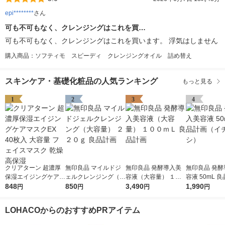
epi********
さん
可も不可もなく、クレンジングはこれを買…
可も不可もなく、クレンジングはこれを買います。 浮気はしません
購入商品：ソフティモ スピーディ クレンジングオイル 詰め替え
スキンケア・基礎化粧品の人気ランキング
もっと見る
1
2
3
4
クリアターン 超濃厚
無印良品 マイルドジ
無印良品 発酵導入美
無印良品 発酵
保湿エイジングケアマ
ェルクレンジング（大
容液（大容量） １０
容液 50mL 
スクEX 40枚入 大容量
848
容量） ２２０ｇ 良品
850
０ｍＬ 良品計画
3,490
（イチオシ）
1,990
円
円
円
円
フェイスマスク 乾燥
計画
高保湿
LOHACOからのおすすめPRアイテム