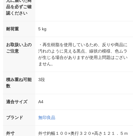
元に届いた商
品を必ずご確
認ください
耐荷重
5 kg
お取扱い上の
・再生樹脂を使用しているため、反りや商品に
ご注意
汚れのように見える黒点、線状の模様、色ムラ
が生じる場合がありますが使用上問題はござい
ません。
積み重ね可能
3段
数
適合サイズ
A4
ブランド
無印良品
外寸
外寸約幅１００×奥行３２０×高さ１２１．５ｍ