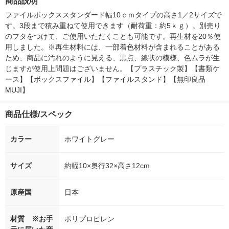
商品説明
セット（1個×4）良品
ｃｍ クリア 良品計画
個×5） 良品
計画
ファイルボックススタンダード幅10ｃｍタイプの高さ1／2サイズで
す。3段まで積み重ねて使用できます（耐荷重：約5ｋｇ）。別売り
のフタをつけて、ご使用いただくことも可能です。再生材を20％使
用しました。※再生材料には、一部着色材料が含まれることがある
ため、商品に汚れのように見える、黒点、線状の模様、色ムラが生
じますが使用上問題はございません。【プラスチック製】【書類ケ
ース】【ボックスファイル】【ファイルスタンド】【無印良品　
MUJI】
商品仕様/スペック
カラー
ホワイトグレー
サイズ
約幅10×奥行32×高さ12cm
原産国
日本
材質 ※お手
ポリプロピレン