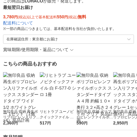
この商品は
LOHACO
が販売・発送します。
最短翌日お届け
3,780
550
無料
円
(税込)以上で基本配送料
円
(税込)
配送料について
※
一部の商品につきましては、基本配送料を当社が負担いたします。
在庫確認住所：東京都にお届け
賞味期限/使用期限・返品について
こちらの商品もおすすめ
無印良品 収納 再生ポ
リヒトラブ ユーノビ
無印良品 収納 ポリプ
無印良品 収納
リプロピレン入りファ
クイックファイル 白
ロピレンファイルボッ
リプロピレン
イルボックス スタン
2,360
F-577-0 シロ 1冊
517
クス スタンダードタ
590
イルボックス 
2,950
円
円
円
円
ダードタイプ ワイド
イプ Ａ４用 約幅１０
ダードタイプ 
1/2 ホワイトグレー 1
×奥行３２×高さ２４
トグレー 1セ