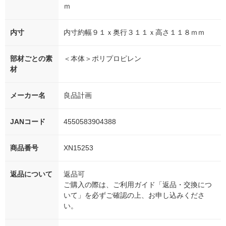
ｍ
内寸
内寸約幅９１ｘ奥行３１１ｘ高さ１１８ｍｍ
部材ごとの素
＜本体＞ポリプロピレン
材
メーカー名
良品計画
JANコード
4550583904388
商品番号
XN15253
返品について
返品可
ご購入の際は、ご利用ガイド「返品・交換につ
いて」を必ずご確認の上、お申し込みくださ
い。