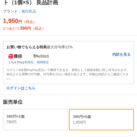
ト（1個×5） 良品計画
ブランド：
無印良品
1,950
円
（税込）
390
1つあたり
円
（税込）
お買い物でもらえる特典
最大付与率11%
内訳を見る
5
獲得
%
(88pt)
うち4.5%は
利用先・期間限定
ログイン&全額PayPay支払いで獲得できます。原則として税抜金額に対し付与されます。
表示よりも実際の付与数、付与率が少ない場合があります。詳細は内訳からご確認くださ
い。
ログインはこちら
販売単位
390円×2個
390円×5個
780円
1,950円