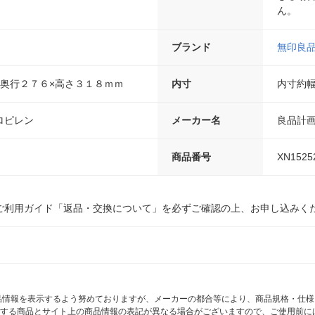
ん。
ブランド
無印良
×奥行２７６×高さ３１８ｍｍ
内寸
内寸約
ロピレン
メーカー名
良品計
商品番号
XN1525
ご利用ガイド「返品・交換について」を必ずご確認の上、お申し込みく
商品情報を表示するよう努めておりますが、メーカーの都合等により、商品規格・仕
する商品とサイト上の商品情報の表記が異なる場合がございますので、ご使用前に