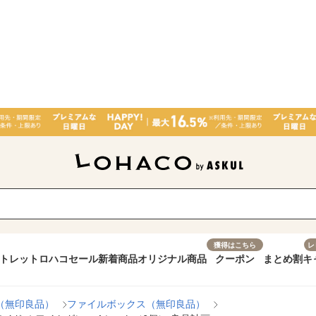
獲得はこちら
レ
トレット
ロハコセール
新着商品
オリジナル商品
クーポン
まとめ割
キ
（無印良品）
ファイルボックス（無印良品）