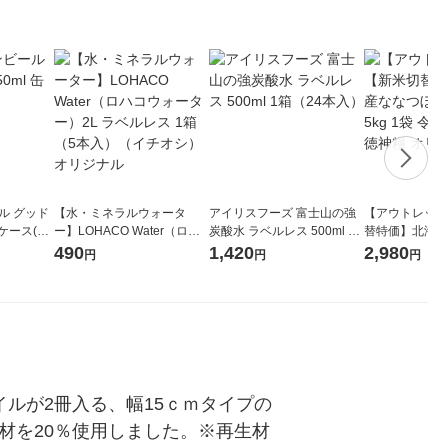
ル グッド
【水・ミネラルウォータ
アイリスフーズ 富士山の強
【アウトレット
1ケース(24
ー】LOHACO Water（ロハ
炭酸水 ラベルレス 500ml 1
替特価】北海道
コウォーター）2L ラベルレ
箱（24本入）
し 無洗米 5kg
490
1,420
2,980
円
円
円
ス 1箱（5本入）（イチオ
米 木徳神糧 オ
シ） オリジナル
ルが2冊入る、幅15ｃｍタイプの
材を20％使用しました。※再生材