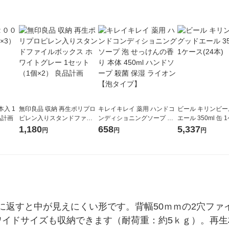
本入 1
無印良品 収納 再生ポリプロ
キレイキレイ 薬用 ハンドコ
ビール キリンビー
品計画
ピレン入りスタンドファイ
ンディショニングソープ 泡
エール 350ml 缶 
ルボックス ホワイトグレー
せっけんの香り 本体 450ml
本)
1,180
658
5,337
円
円
円
1セット（1個×2） 良品計画
ハンドソープ 殺菌 保湿 ライ
オン【泡タイプ】
返すと中が見えにくい形です。背幅50ｍｍの2穴ファイ
ワイドサイズも収納できます（耐荷重：約5ｋｇ）。再生