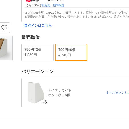
うち4.5%は
利用先・期間限定
ログイン&全額PayPay支払いで獲得できます。原則として税抜金額に対し付与
も実際の付与数、付与率が少ない場合があります。詳細は内訳からご確認くださ
ログインはこちら
販売単位
790円×2個
790円×6個
1,580円
4,740円
バリエーション
タイプ：
ワイド
すべてのバリ
セット数：
6個