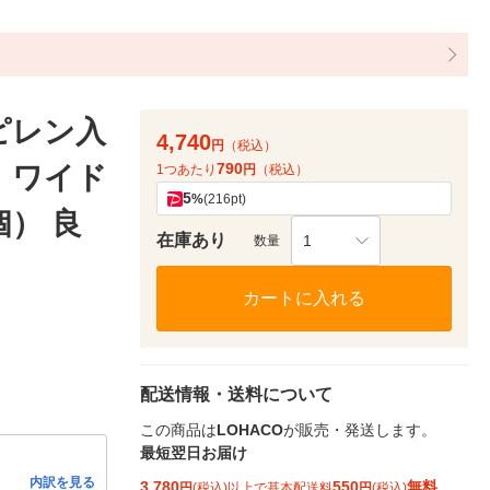
ピレン入
4,740
円
（税込）
790
 ワイド
1つあたり
円
（税込）
5
%
(216pt)
個） 良
在庫あり
1
数量
カートに入れる
配送情報・送料について
この商品は
LOHACO
が販売・発送します。
最短翌日お届け
内訳を見る
3,780
550
無料
円
(税込)以上で基本配送料
円
(税込)