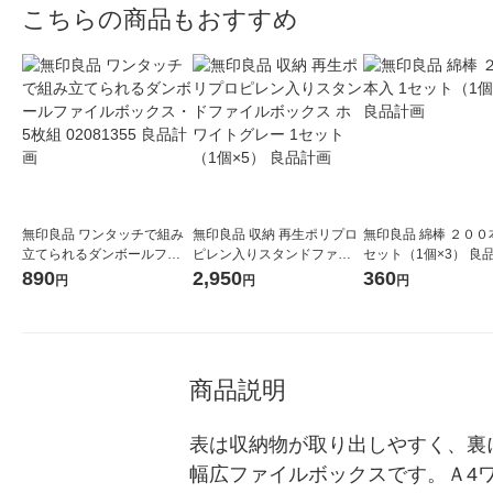
こちらの商品もおすすめ
無印良品 ワンタッチで組み
無印良品 収納 再生ポリプロ
無印良品 綿棒 ２００
立てられるダンボールファ
ピレン入りスタンドファイ
セット（1個×3） 良
イルボックス・5枚組 02081
ルボックス ホワイトグレー
890
2,950
360
円
円
円
355 良品計画
1セット（1個×5） 良品計画
商品説明
表は収納物が取り出しやすく、裏に
幅広ファイルボックスです。Ａ4