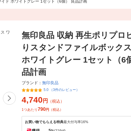
イド ホワイトグレー 1セット（6個） 良品計画
無印良品 収納 再生ポリプロ
りスタンドファイルボックス
ホワイトグレー 1セット（6
品計画
無印良品
ブランド：
5.0 （3件のレビュー）
4,740
円
（税込）
790
1つあたり
円
（税込）
お買い物でもらえる特典
最大付与率16%
5
獲得
%
(216pt)