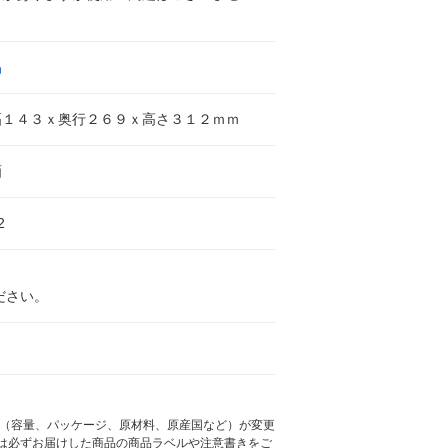
品
幅１４３ｘ奥行２６９ｘ高さ３１２ｍｍ
画
2
ださい。
様（容量、パッケージ、原材料、原産国など）が変更
は必ずお届けした商品の商品ラベルや注意書きをご