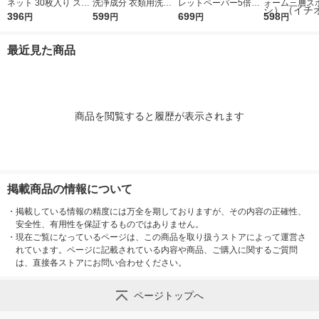
ネット 30枚入り スト
洗浄成分 衣類用洗剤
レットペーパー5倍巻
ォーム三層スポ
ッキングタイプ 1セッ
396
詰替え用 １０５０ｍ
599
シングル 4個入り 1個
699
個入 約幅6×奥
598
円
円
円
円
ト（4袋） 良品計画
ｌ 良品計画
あたり長さ250m 良品
高さ3.5cm 1
（イチオシ）
計画
（1袋（3個入
最近見た商品
良品計画（イ
（イチオシ）
商品を閲覧すると履歴が表示されます
掲載商品の情報について
・
掲載している情報の精度には万全を期しておりますが、その内容の正確性、
安全性、有用性を保証するものではありません。
・
現在ご覧になっているページは、この商品を取り扱うストアによって運営さ
れています。ページに記載されている内容や商品、ご購入に関するご質問
は、直接各ストアにお問い合わせください。
ページトップへ