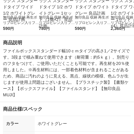
無印良品 収納 再生ポ
無印良品 収納 再生ポ
無印良品 収納 再生ポ
無印良品 収納
リプロピレン入りファ
リプロピレン入りファ
リプロピレン入りファ
リプロピレン
イルボックス スタン
590
イルボックス スタン
780
イルボックス スタン
590
イルボックス 
2,360
円
円
円
円
ダードタイプ ワイド
ダードタイプ 1/2 ホワ
ダードタイプ ホワイ
ダードタイプ 
1/2 ホワイトグレー 良
イトグレー 1セット
トグレー 良品計画
1/2 ホワイト
商品説明
品計画
（1個×2） 良品計画
セット（1個×
計画
ファイルボックススタンダード幅10ｃｍタイプの高さ1／2サイズで
す。3段まで積み重ねて使用できます（耐荷重：約5ｋｇ）。別売り
のフタをつけて、ご使用いただくことも可能です。再生材を20％使
用しました。※再生材料には、一部着色材料が含まれることがある
ため、商品に汚れのように見える、黒点、線状の模様、色ムラが生
じますが使用上問題はございません。【プラスチック製】【書類ケ
ース】【ボックスファイル】【ファイルスタンド】【無印良品　
MUJI】
商品仕様/スペック
カラー
ホワイトグレー