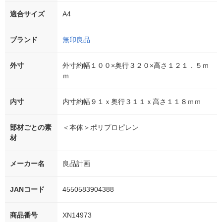
適合サイズ
A4
ブランド
無印良品
外寸
外寸約幅１００×奥行３２０×高さ１２１．５ｍ
ｍ
内寸
内寸約幅９１ｘ奥行３１１ｘ高さ１１８ｍｍ
部材ごとの素
＜本体＞ポリプロピレン
材
メーカー名
良品計画
JANコード
4550583904388
商品番号
XN14973