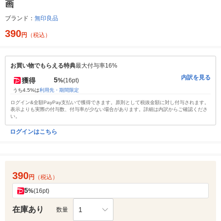
画
ブランド：
無印良品
390
円
（税込）
お買い物でもらえる特典
最大付与率16%
内訳を見る
5
獲得
%
(16pt)
うち4.5%は
利用先・期間限定
ログイン&全額PayPay支払いで獲得できます。原則として税抜金額に対し付与されます。
表示よりも実際の付与数、付与率が少ない場合があります。詳細は内訳からご確認くださ
い。
ログインはこちら
390
円
（税込）
5
%
(16pt)
在庫あり
1
数量