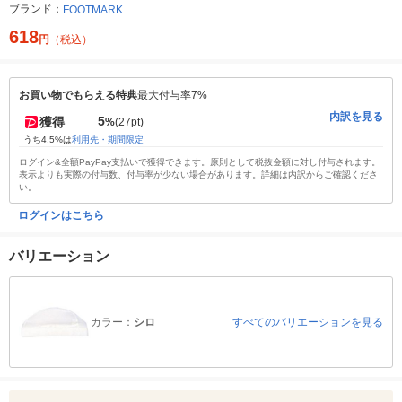
ブランド：
FOOTMARK
618
円
（税込）
お買い物でもらえる特典
最大付与率7%
内訳を見る
5
獲得
%
(27pt)
うち4.5%は
利用先・期間限定
ログイン&全額PayPay支払いで獲得できます。原則として税抜金額に対し付与されます。
表示よりも実際の付与数、付与率が少ない場合があります。詳細は内訳からご確認くださ
い。
ログインはこちら
バリエーション
カラー：
シロ
すべてのバリエーションを見る