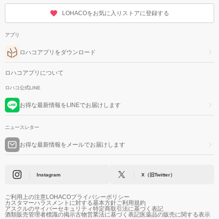
LOHACOをお気に入りストアに登録する
アプリ
ロハコアプリをダウンロード
ロハコアプリについて
ロハコ公式LINE
お得な最新情報をLINEでお届けします
ニュースレター
お得な最新情報をメールでお届けします
Instagram
X（旧Twitter）
ご利用上の注意
LOHACOプライバシーポリシー
カスタマーハラスメントに対する基本方針
ご利用規約
アスクルのサイバーセキュリティ
特定商取引法に基づく表記
酒類販売管理者標識の掲示
古物営業法に基づく表記
医薬品の販売に関する表示