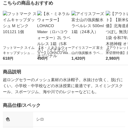
こちらの商品もおすすめ
フットマーク スイム
【水・ミネラルウォー
アイリスフーズ 富士
【アウトレッ
キャップダッシュ M
ター】LOHACO Wate
山の強炭酸水 ラベル
米切替特価】
ピンク 101121 1個
618
r（ロハコウォータ
490
レス 500ml 1箱（24
1,420
ななつぼし 無洗
2,980
円
円
円
円
ー）2L ラベルレス 1
本入）
g 1袋 令和7年
箱（5本入）（イチオ
徳神糧 オリジ
商品説明
シ） オリジナル
超ロングセラーのメッシュ素材の水泳帽子。水抜けが良く、脱げに
くい。小学校・中学校などの水泳授業に最適です。スイミングスク
ール、スポーツジム、海や川でのレジャーなどにも。
商品仕様/スペック
色
シロ