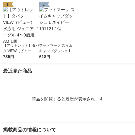
1
2
【アウトレット】タバ
フットマーク スイム
タ VIEW（ビュー） 水
キャップダッシュ L
泳用 ジュニアゴーグ
735
ネイビー 101121 1個
618
円
円
ル 4〜9歳用 AM 1個
最近見た商品
商品を閲覧すると履歴が表示されます
掲載商品の情報について