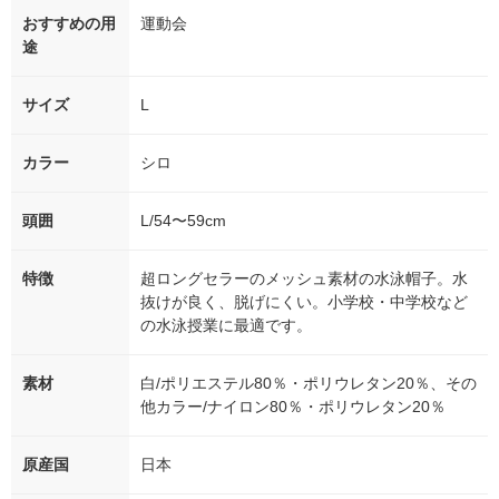
おすすめの用
運動会
途
サイズ
L
カラー
シロ
頭囲
L/54〜59cm
特徴
超ロングセラーのメッシュ素材の水泳帽子。水
抜けが良く、脱げにくい。小学校・中学校など
の水泳授業に最適です。
素材
白/ポリエステル80％・ポリウレタン20％、その
他カラー/ナイロン80％・ポリウレタン20％
原産国
日本