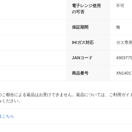
電子レンジ使用
不可
の可否
保証期間
無
IH/ガス対応
ガス専
JANコード
490377
商品番号
XN1401
のご都合による返品はお受けできません。返品については、ご利用ガイ
みください。
はこちら