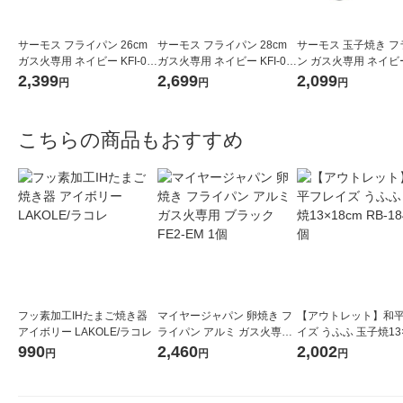
サーモス フライパン 26cm
サーモス フライパン 28cm
サーモス 玉子焼き フ
ガス火専用 ネイビー KFI-02
ガス火専用 ネイビー KFI-02
ン ガス火専用 ネイビー 
6 NVY 1個
8 NVY 1個
013E NVY 1個
2,399
2,699
2,099
円
円
円
こちらの商品もおすすめ
フッ素加工IHたまご焼き器
マイヤージャパン 卵焼き フ
【アウトレット】和
アイボリー LAKOLE/ラコレ
ライパン アルミ ガス火専用
イズ うふふ 玉子焼13×
ブラック FE2-EM 1個
RB-1847 1個
990
2,460
2,002
円
円
円