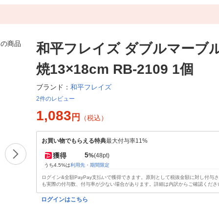
和平フレイズ ダブルマーブル
焼13×18cm RB-2109 1個
和平フレイズ
ブランド：
2件のレビュー
1,083
円
（税込）
お買い物でもらえる特典
最大付与率11%
5
獲得
%
(48pt)
うち4.5%は
利用先・期間限定
ログイン&全額PayPay支払いで獲得できます。原則として税抜金額に対し付与
も実際の付与数、付与率が少ない場合があります。詳細は内訳からご確認くださ
ログインはこちら