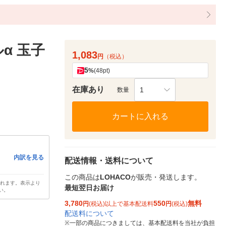
α 玉子
1,083
円
（税込）
5
%
(48pt)
在庫あり
1
数量
カートに入れる
内訳を見る
配送情報・送料について
この商品は
LOHACO
が販売・発送します。
されます。表示より
最短翌日お届け
い。
3,780
550
無料
円
(税込)以上で基本配送料
円
(税込)
配送料について
※
一部の商品につきましては、基本配送料を当社が負担