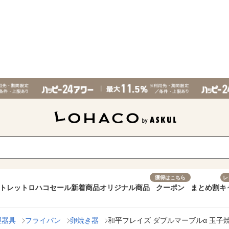
獲得はこちら
レ
トレット
ロハコセール
新着商品
オリジナル商品
クーポン
まとめ割
キ
理器具
フライパン
卵焼き器
和平フレイズ ダブルマーブルα 玉子焼13×