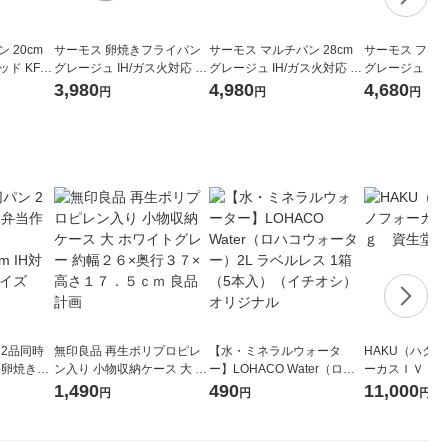
 20cm
サーモス 卵焼きフライパン
サーモス マルチパン 28cm
サーモス フライ
ド KFM-
グレージュ IH/ガス火対応 K
グレージュ IH/ガス火対応 K
グレージュ IH/
FO-013E GG 1個 軽量 フッ
FOー028W GG1個 深型設計
FO-028 GG 
3,980
4,980
4,680
円
円
円
素化合物不使用
軽量 フッ素化合物不使用
量 フッ素化合
 2品同時
無印良品 再生ポリプロピレ
【水・ミネラルウォータ
HAKU（ハク
 卵焼き器
ン入り 小物収納ケース 大 ホ
ー】LOHACO Water（ロハ
ーカスＩＶ 4
 IH対応 1
ワイトグレー 約幅２６×奥行
コウォーター）2L ラベルレ
堂 おまけ付き
1,490
490
11,000
円
円
円
３７×高さ１７．５ｃｍ 良品
ス 1箱（5本入）（イチオ
計画
シ） オリジナル