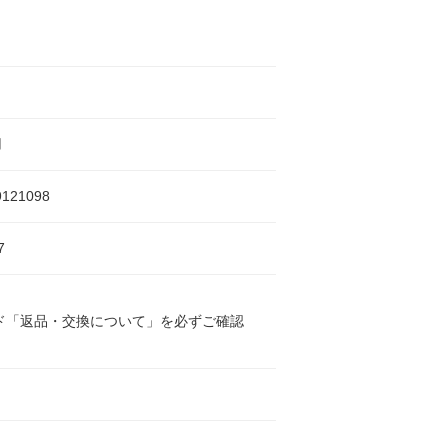
用
9121098
7
ド「返品・交換について」を必ずご確認