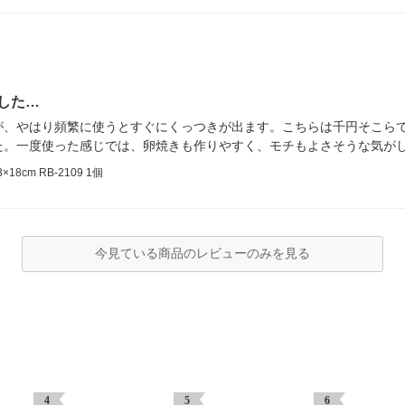
した…
が、やはり頻繁に使うとすぐにくっつきが出ます。こちらは千円そこら
た。一度使った感じでは、卵焼きも作りやすく、モチもよさそうな気が
cm RB-2109 1個
今見ている商品のレビューのみを見る
4
5
6