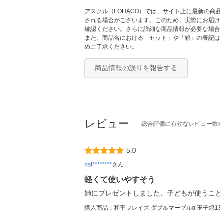
アスクル（LOHACO）では、サイト上に最新の
される場合がございます。このため、実際にお届け
確認ください。さらに詳細な商品情報が必要な場合
また、商品名における「セット」や「箱」の表記は
めご了承ください。
商品情報の誤りを報告する
レビュー
総合評価に有効なレビュー数
5.0
nst********
さん
軽くて使いやすそう
姉にプレゼントしました。子どもが使うこ
購入商品：和平フレイズ ダブルマーブルα 玉子焼13×18