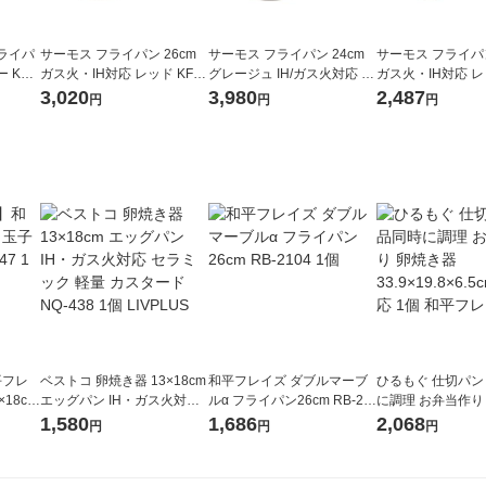
ライパ
サーモス フライパン 26cm
サーモス フライパン 24cm
サーモス フライパン
KFI-
ガス火・IH対応 レッド KFM-
グレージュ IH/ガス火対応 K
ガス火・IH対応 レッ
026 R1個
FO-024 GG 1個 深型設計 軽
020 R1個
3,020
3,980
2,487
円
円
円
量 フッ素化合物不使用
平フレ
ベストコ 卵焼き器 13×18cm
和平フレイズ ダブルマーブ
ひるもぐ 仕切パン
18cm
エッグパン IH・ガス火対応
ルα フライパン26cm RB-21
に調理 お弁当作り
セラミック 軽量 カスタード
04 1個
33.9×19.8×6.5cm
1,580
1,686
2,068
円
円
円
NQ-438 1個 LIVPLUS
個 和平フレイズ