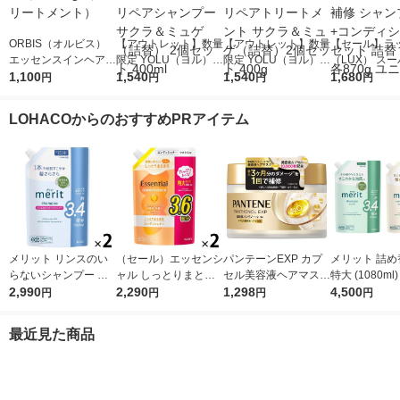
ORBIS（オルビス）
【アウトレット】数量
【アウトレット】数量
【セール】ラ
エッセンスインヘアミ
限定 YOLU（ヨル）
限定 YOLU（ヨル）
（LUX） ス
ルク つめかえ用 140g
1,100
サクラ カームナイト
1,540
サクラ カームナイト
1,540
ッチシャイン 
1,680
円
円
円
円
（トリートメント）
リペアシャンプー サ
リペアトリートメント
ジリペア 補修
クラ＆ミュゲ（詰替）
サクラ＆ミュゲ（詰
プー+コンデ
LOHACOからのおすすめPRアイテム
2個セット 400ml
替）2個セット 400g
ー セット 詰替
870g ユニリ
メリット リンスのい
（セール）エッセンシ
パンテーンEXP カプ
メリット 詰め
らないシャンプー 詰
ャル しっとりまとま
セル美容液ヘアマスク
特大 (1080ml
め替え 超特大 1080ml
2,990
る コンディショナー
2,290
170g P＆G
1,298
ト シャンプー
4,500
円
円
円
円
2個 花王
詰替 大容量 1080ml 2
個 コンディ
個 花王
×2個 花王
最近見た商品