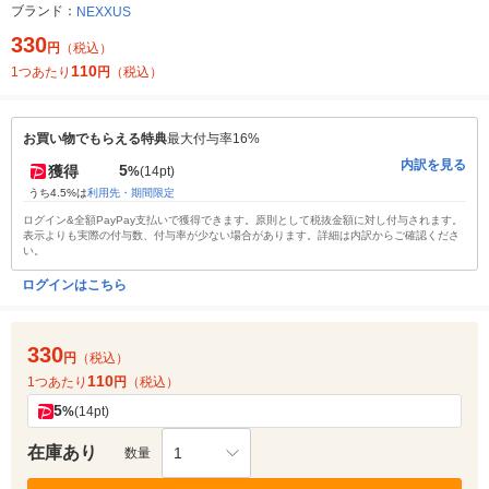
ブランド：
NEXXUS
330
円
（税込）
110
1つあたり
円
（税込）
お買い物でもらえる特典
最大付与率16%
内訳を見る
5
獲得
%
(14pt)
うち4.5%は
利用先・期間限定
ログイン&全額PayPay支払いで獲得できます。原則として税抜金額に対し付与されます。
表示よりも実際の付与数、付与率が少ない場合があります。詳細は内訳からご確認くださ
い。
ログインはこちら
330
円
（税込）
110
1つあたり
円
（税込）
5
%
(14pt)
在庫あり
1
数量