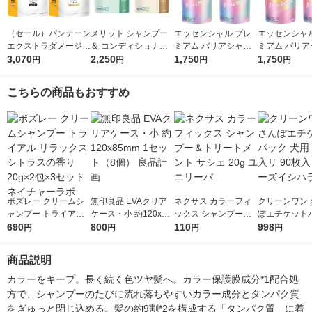
（セール）パンテーン
メリット シャンプー
エッセンシャル プレ
エッセンシャル
エクストラダメージリ
＆ コンディショナー
ミアム バリアシャン
ミアム バリア
ペア シャンプー + コ
3,070
詰め替え 超特大 各10
2,250
プー + コンディショ
1,750
プー + コン
1,750
円
円
円
円
ンディショナー 超特
80ml 花王
ナー グロウ 詰替セッ
ナー シルキー
大1.7L 2個セット P＆
ト 各340ml
ット 各340ml
こちらの商品もおすすめ
G
ボズレー クリームシ
無印良品 EVAクリア
ネクサス カラーフィ
クリーンワン 
ャンプー トライアル
ケース・小 約120x85
ックス シャンプー＆
ぽエチケット
リラックスシトラスの
690
mm 1セット（8個）
800
トリートメント サシ
110
犬用 消臭剤入リ
998
円
円
円
円
香り 20g×2包×3セッ
良品計画
ェ 20g ユニリーバ
入 1袋 シー
ト ネイチャーラボ
ラ
商品説明
カラーをキープ。長く続く色ツヤ髪へ。カラー保護膜成分*1配合処
方で、シャンプーのたびに流れ落ちやすいカラー成分とタンパク質
をぎゅっと閉じ込める。髪の約9割*2を構成する「タンパク質」に着