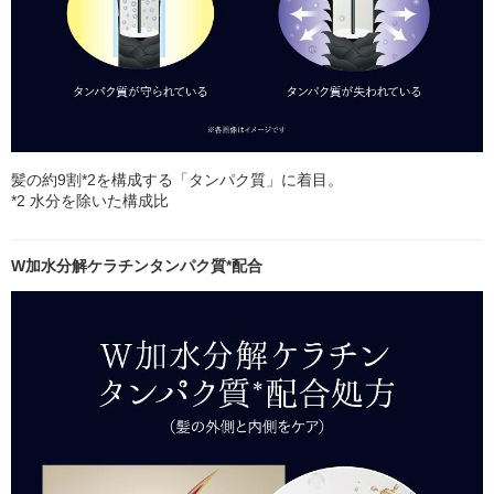
髪の約9割*2を構成する「タンパク質」に着目。
*2 水分を除いた構成比
W加水分解ケラチンタンパク質*配合