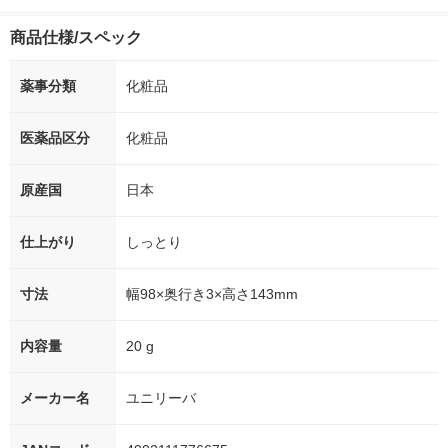
商品仕様/スペック
薬事分類
化粧品
医薬品区分
化粧品
原産国
日本
仕上がり
しっとり
寸法
幅98×奥行き3×高さ143mm
内容量
20 g
メーカー名
ユニリーバ