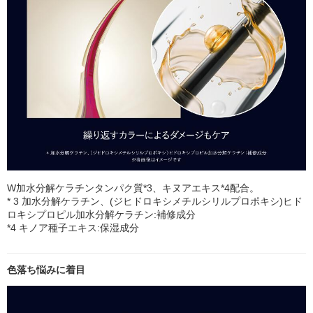
W加水分解ケラチンタンパク質*3、キヌアエキス*4配合。
* 3 加水分解ケラチン、(ジヒドロキシメチルシリルプロポキシ)ヒド
ロキシプロピル加水分解ケラチン:補修成分
*4 キノア種子エキス:保湿成分
色落ち悩みに着目