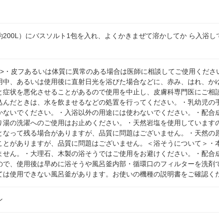
200L）にバスソルト1包を入れ、よくかきまぜて溶かしてか ら入浴し
意>・皮フあるいは体質に異常のある場合は医師に相談してご使用くださ
用中、あるいは使用後に直射日光を浴びた場合などに、赤み、はれ、か
と症状を悪化させることがあるので使用を中止し、皮膚科専門医にご相
込んだときは、水を飲ませるなどの処置を行ってください。・乳幼児の
かないでください。・入浴以外の用途には使わないでください。・配合
り湯の洗濯へのご使用はお止めください。・天然岩塩を使用しています
となって残る場合がありますが、品質に問題はございません。・天然の
ことがありますが、品質に問題はございません。＜浴そうについて＞・
ません。・大理石、木製の浴そうではご使用をお避けください。・配合
ので、使用後は早めに浴そうや風呂釜内部・循環口のフィルターを洗剤で
ては使用できない風呂釜があります。お使いの機種の説明書をご確認く
ン