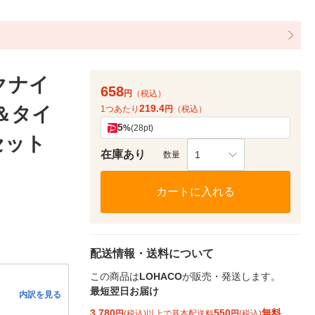
クナイ
658
円
（税込）
219.4
＆タイ
1つあたり
円
（税込）
5
%
(28pt)
セット
在庫あり
1
数量
カートに入れる
配送情報・送料について
この商品は
LOHACO
が販売・発送します。
最短翌日お届け
内訳を見る
3,780
550
無料
円
(税込)以上で基本配送料
円
(税込)