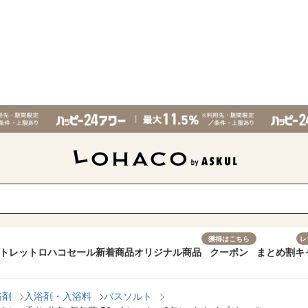
獲得はこちら
レ
トレット
ロハコセール
新着商品
オリジナル商品
クーポン
まとめ割
キ
浴剤
入浴剤・入浴料
バスソルト