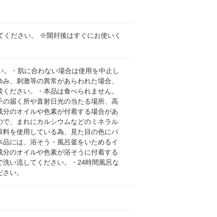
てください。 ※開封後はすぐにお使いく
い。・肌に合わない場合は使用を中止し
ゆみ、刺激等の異常があらわれた場合、
談ください。・本品は食べられません。
手の届く所や直射日光の当たる場所、高
成分のオイルや色素が付着する場合があ
ので、まれにカルシウムなどのミネラル
原料を使用している為、見た目の色にバ
本品には、浴そう・風呂釜をいためるイ
成分のオイルや色素が浴そうに付着する
洗い流してください。・24時間風呂な
ださい。