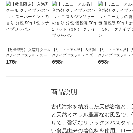
【数量限定】 入浴剤 クール
【リニューアル品】 入浴剤
【リニューアル品】 
クナイプ バスソルト スーパ
クナイプ バスソルト ユズ＆
クナイプ バスソルト 
ーミントの香り 分包 50g 1
ジンジャーの香り 分包 個包
リの香り 分包 個包装 5
176
658
658
円
円
円
包 クナイプジャパン
装 50g 1セット（3包） クナ
セット（3包） クナ
イプジャパン
パン
商品説明
古代海水を精製した天然岩塩と、
と天然ミネラル豊富なお風呂で、
りで、贅沢なリラックスバスタイ
い食品由来の着色料を使用。ロー