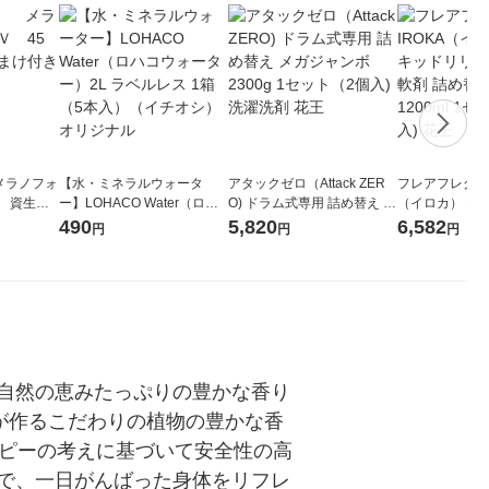
メラノフォ
【水・ミネラルウォータ
アタックゼロ（Attack ZER
フレアフレグラン
 資生
ー】LOHACO Water（ロハ
O) ドラム式専用 詰め替え メ
（イロカ） ネ
コウォーター）2L ラベルレ
ガジャンボ 2300g 1セット
ーの香り 柔軟剤
490
5,820
6,582
円
円
円
ス 1箱（5本入）（イチオ
（2個入) 洗濯洗剤 花王
特大 1200ml
シ） オリジナル
入) 花王
自然の恵みたっぷりの豊かな香り
が作るこだわりの植物の豊かな香
ラピーの考えに基づいて安全性の高
で、一日がんばった身体をリフレ