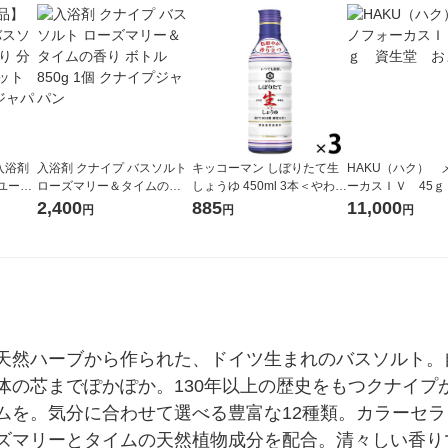
入浴剤
入浴剤 クナイプ バスソルト
キッコーマン しぼりたて生
HAKU（ハク） 
ユーカ
ローズマリー＆タイムの香
しょうゆ 450ml 3本＜やわら
ーカスＩＶ 45ｇ
0g 1
り ボトル 850g 1個 クナイプ
か密封ボトル＞（イチオ
堂 おまけ付き
2,400
885
11,000
円
円
円
イプジャ
ジャパン
シ）
天然ハーブから作られた、ドイツ生まれのバスソルト。
体の芯までぽかぽか。130年以上の歴史をもつクナイプ
ムを。気分に合わせて選べる豊富な12種類。カラーセ
ズマリーとタイムの天然植物成分を配合。清々しい香り