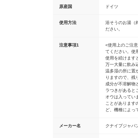
原産国
ドイツ
使用方法
浴そうのお湯（約
ださい。
注意事項1
<使用上のご注
てください。使
使用を続けます
万一大量に飲み
温多湿の所に置
りますので、残
成分が不溶解物
ラつきがあると
オウは入ってい
ことがあります
ど、機種によっ
メーカー名
クナイプジャパ