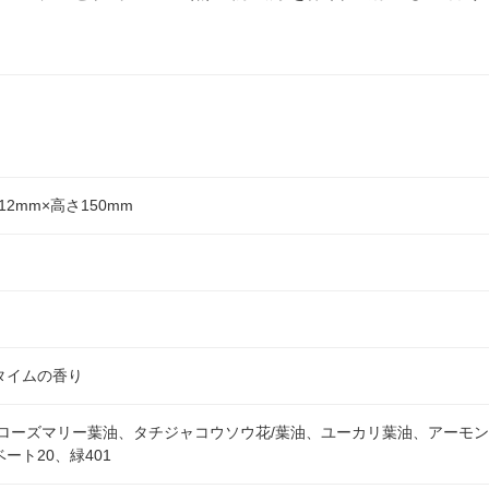
12mm×高さ150mm
タイムの香り
、ローズマリー葉油、タチジャコウソウ花/葉油、ユーカリ葉油、アーモ
ート20、緑401