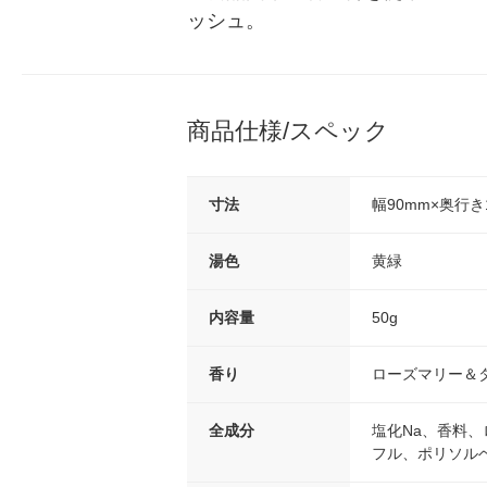
ッシュ。
商品仕様/スペック
寸法
幅90mm×奥行き
湯色
黄緑
内容量
50g
香り
ローズマリー＆
全成分
塩化Na、香料
フル、ポリソルベ