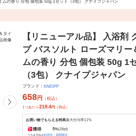
の香り 分包 個包装 50g 1セット（3包） クナイプジャパン
【リニューアル品】 入浴剤 
プ バスソルト ローズマリー
ムの香り 分包 個包装 50g 1
（3包） クナイプジャパン
ブランド：
KNEIPP
658
円
（税込）
219.4
1つあたり
円
（税込）
お買い物でもらえる特典
最大付与率11%
5
獲得
%
(28pt)
うち4.5%は
利用先・期間限定