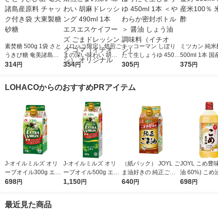
素焚糖 500g 1袋 さと
（ロハコ限定）焙煎ご
キッコーマン しぼり
ミツカン 純米
うきび糖 奄美諸島産
まの深い味わい 胡麻
たて生しょうゆ 450m
500ml 1本 国
原料 チャック付き袋
314
ドレッシング 490ml 1
354
l 1本 ＜やわらか密封
305
0％ 米酢 食酢
375
円
円
円
円
大東製糖 砂糖
本 エスエスケイフー
ボトル＞ 醤油 しょう
ズ ごまドレッシング
油 調味料（イチオ
LOHACOからのおすすめPRアイテム
ゴマ（イチオシ） オ
シ）
リジナル
J-オイルミルズ オリ
J-オイルミルズ オリ
（紙パック） JOYL ご
JOYL こめ豊味
ーブオイル300g エキ
ーブオイル500g エキ
ま油好きの 純正ごま
油 60%) こめ油 ブレ
ストラバージン スペ
698
ストラバージン スペ
1,150
油 300g 1本 味の素 J-
640
ンド 味の素 J
698
円
円
円
円
イン産オリーブ100%
イン産オリーブ100%
オイルミルズ
ミルズ 900g 
1本（紙パック） JOY
1本（紙パック） JOY
本
最近見た商品
L
L