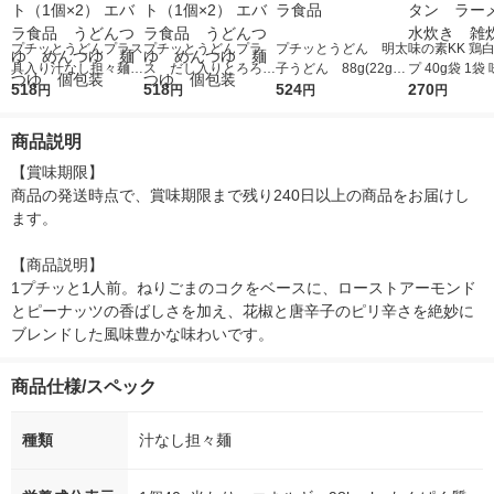
プチッとうどんプラス
プチッとうどんプラ
プチッとうどん 明太
味の素KK 鶏
具入り汁なし担々麺
ス だし入りとろろう
子うどん 88g(22g×
プ 40g袋 1袋
（40g×3） 1セット
518
どん （42g×3） 1セッ
518
4)2個 うどんつゆ エバ
524
鶏白湯スープ
270
円
円
円
円
（1個×2） エバラ食
ト（1個×2） エバラ食
ラ食品
ムゲタン 
品 うどんつゆ めん
品 うどんつゆ めん
水炊き 雑炊
商品説明
つゆ 麺つゆ 個包装
つゆ 麺つゆ 個包装
【賞味期限】

商品の発送時点で、賞味期限まで残り240日以上の商品をお届けし
ます。

【商品説明】

1プチッと1人前。ねりごまのコクをベースに、ローストアーモンド
とピーナッツの香ばしさを加え、花椒と唐辛子のピリ辛さを絶妙に
ブレンドした風味豊かな味わいです。
商品仕様/スペック
種類
汁なし担々麺