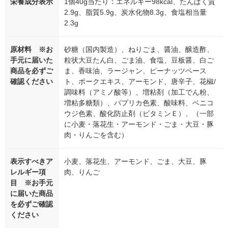
栄養成分表示
1個40g当たり：エネルギー98kcal、たんぱく質
2.9g、脂質5.9g、炭水化物8.3g、食塩相当量
2.3g
原材料 ※お
砂糖（国内製造）、ねりごま、醤油、醸造酢、
手元に届いた
粒状大豆たん白、ごま油、食塩、豆板醤、白ご
商品を必ずご
ま、香味油、ラージャン、ピーナッツペース
確認ください
ト、ポークエキス、アーモンド、唐辛子、花椒/
調味料（アミノ酸等）、増粘剤（加工でん粉、
増粘多糖類）、パプリカ色素、酸味料、ベニコ
ウジ色素、酸化防止剤（ビタミンＥ）、（一部
に小麦・落花生・アーモンド・ごま・大豆・豚
肉・りんごを含む）
表示すべきア
小麦、落花生、アーモンド、ごま、大豆、豚
レルギー項
肉、りんご
目 ※お手元
に届いた商品
を必ずご確認
ください