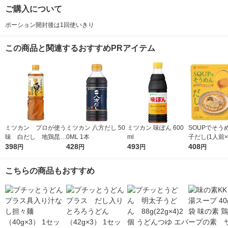
ご購入について
ポーション開封後は1回使いきり
この商品と関連するおすすめPRアイテム
ミツカン プロが使う
ミツカン 八方だし 50
ミツカン 味ぽん 600
SOUPでそう
味 白だし 地鶏昆
0ML 1本
ml
子だし(1人前×
布 1L（1000ml）
398
428
493
ミツカン 個包
408
円
円
円
円
1本
めんつゆ
こちらの商品もおすすめ