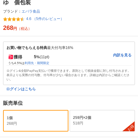
ゆ 個包装
ブランド：
エバラ食品
4.6 （5件のレビュー）
268
円
（税込）
お買い物でもらえる特典
最大付与率16%
内訳を見る
5
獲得
%
(11pt)
うち4.5%は
利用先・期間限定
ログイン&全額PayPay支払いで獲得できます。原則として税抜金額に対し付与されます。
表示よりも実際の付与数、付与率が少ない場合があります。詳細は内訳からご確認くださ
い。
ログインはこちら
販売単位
259円×2個
1個
518円
268円
お得