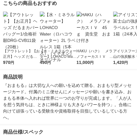
こちらの商品もおすすめ
【アウトレット】【お
【水・ミネラルウォー
HAKU（ハク） メラ
アイリスフーズ
正月】ヘッズ だるま
ター】LOHACO Wate
ノフォーカスＩＶ 4
山の強炭酸水 
カバーバッグー1/合格
970
r（ロハコウォータ
490
5ｇ 資生堂 おまけ
11,000
レス 500ml 1
1,420
円
円
円
円
祈願DRG-CVB11袋
ー）2L ラベルレス 1
付き
本入）
（20枚）
箱（5本入）（イチオ
商品説明
シ） オリジナル
『おまもる』は大切な人への願いを込めて贈る、おまもり型メッセ
ージカード。付属のミニ便せんにメッセージや願いを書き込み、お
まもる本体へ入れれば世界に一つのお守りが完成します。「人が人
を想う気持ちは、ときに神様よりも大きなパワーを持つ」。合格に
向けて頑張っている受験生や資格取得を目指しているしている方
へ。
商品仕様/スペック