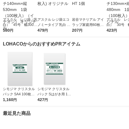
アスクル レジ袋（乳
アスクル レジ袋エコ
岩谷マテリアル アイ
アスクル レ
白） 45号 幅300m
ノミータイプ 乳白 45
ラップ家庭用60枚入
白） 30号 幅
m×マチ140mm×縦53
580
号 1袋(100枚入) オリ
479
り I-WRAP-HT 1個
207
m×マチ130m
423
円
円
円
円
0mm 1袋（100枚
ジナル
0mm 1袋（1
入）（イチオシ） オ
入） オリジ
LOHACOからのおすすめPRアイテム
リジナル
シモジマ クリスタル
シモジマ クリスタル
パック SA4 100枚入 6
パック Sはがき用 100
739200 1袋(100枚入)
1,160
枚入 6751700 1袋(10
427
円
円
0枚入)
最近見た商品