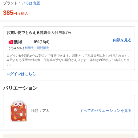
ブランド：
いろは出版
385
円
（税込）
お買い物でもらえる特典
最大付与率7%
内訳を見る
5
獲得
%
(16pt)
うち4.5%は
利用先・期間限定
ログイン&全額PayPay支払いで獲得できます。原則として税抜金額に対し付与されます。
表示よりも実際の付与数、付与率が少ない場合があります。詳細は内訳からご確認くださ
い。
ログインはこちら
バリエーション
種類：
アカ
すべてのバリエーションを見る