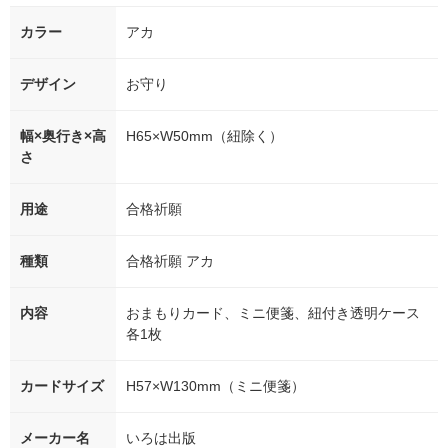
カラー
アカ
デザイン
お守り
幅×奥行き×高
H65×W50mm（紐除く）
さ
用途
合格祈願
種類
合格祈願 アカ
内容
おまもりカード、ミニ便箋、紐付き透明ケース
各1枚
カードサイズ
H57×W130mm（ミニ便箋）
メーカー名
いろは出版