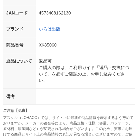
JANコード
4573468162130
ブランド
いろは出版
商品番号
XK85060
返品について
返品可
ご購入の際は、ご利用ガイド「返品・交換につ
いて」を必ずご確認の上、お申し込みくださ
い。
備考
ご注意【免責】
アスクル（LOHACO）では、サイト上に最新の商品情報を表示するよう努めて
おりますが、メーカーの都合等により、商品規格・仕様（容量、パッケージ、
原材料、原産国など）が変更される場合がございます。このため、実際にお届
けする商品とサイト上の商品情報の表記が異なる場合がございますので、ご使