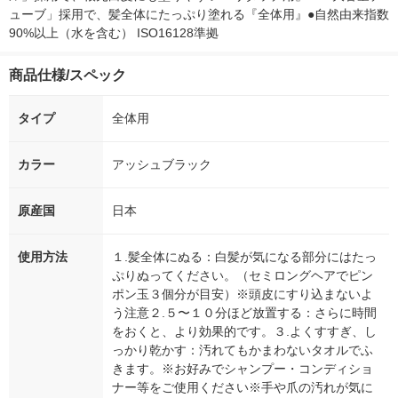
ューブ」採用で、髪全体にたっぷり塗れる『全体用』●自然由来指数
90%以上（水を含む） ISO16128準拠
商品仕様/スペック
タイプ
全体用
カラー
アッシュブラック
原産国
日本
使用方法
１.髪全体にぬる：白髪が気になる部分にはたっ
ぷりぬってください。（セミロングヘアでピン
ポン玉３個分が目安）※頭皮にすり込まないよ
う注意２.５〜１０分ほど放置する：さらに時間
をおくと、より効果的です。３.よくすすぎ、し
っかり乾かす：汚れてもかまわないタオルでふ
きます。※お好みでシャンプー・コンディショ
ナー等をご使用ください※手や爪の汚れが気に