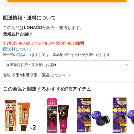
配送情報・送料について
この商品は
LOHACO
が販売・発送します。
最短翌日お届け
3,780
550
無料
円
(税込)以上で基本配送料
円
(税込)
配送料について
※
一部の商品につきましては、基本配送料を当社が負担いたします。
在庫確認住所：東京都にお届け
賞味期限/使用期限・返品について
この商品と関連するおすすめPRアイテム