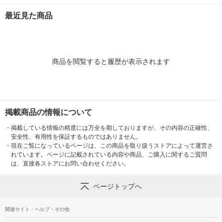
ナー グロウ 詰替セッ
ンディショナー 超特
ナー シルキー 詰替セ
え 大容量 1080
ト 各340ml
大1.7L 2個セット P＆
ット 各340ml
花王
最近見た商品
G
商品を閲覧すると履歴が表示されます
掲載商品の情報について
・
掲載している情報の精度には万全を期しておりますが、その内容の正確性、
安全性、有用性を保証するものではありません。
・
現在ご覧になっているページは、この商品を取り扱うストアによって運営さ
れています。ページに記載されている内容や商品、ご購入に関するご質問
は、直接各ストアにお問い合わせください。
ページトップへ
関連サイト・ヘルプ・その他