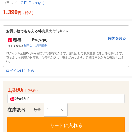
ブランド：
CIELO（hoyu）
1,390
円
（税込）
お買い物でもらえる特典
最大付与率7%
内訳を見る
5
獲得
%
(62pt)
うち4.5%は
利用先・期間限定
ログイン&全額PayPay支払いで獲得できます。原則として税抜金額に対し付与されます。
表示よりも実際の付与数、付与率が少ない場合があります。詳細は内訳からご確認くださ
い。
ログインはこちら
1,390
円
（税込）
5
%
(62pt)
在庫あり
1
数量
カートに入れる