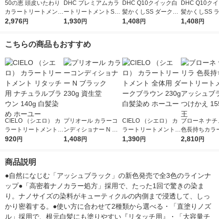
50の恵 頭皮いたわり
DHC プレミアムカラ
DHC Q10クイック白
DHC Q10ク
カラートリートメント
ートリートメントSS
髪かくしSS ダークブ
髪かくしSS 
ダークブラウン 150g
2,976
ブラックブラウン 150
1,930
ラウン 白髪染め・白
1,408
ラウン 白髪染
1,408
円
円
円
円
1セット（2個） ロー
g 白髪染め・白髪ケ
髪ケア・ヘアカラー・
髪ケア・ヘア
ト製薬
ア・ヘアカラー・カラ
リタッチ ヘアケア
リタッチ ヘア
こちらの商品もおすすめ
ーリング ヘアケア
CIELO （シエロ） カ
プリオール カラーコ
CIELO （シエロ） カ
ブローネ ナチ
ラートリートメント
ンディショナー N ブ
ラートリートメント
色長持ちカラ
リタッチ用 ナチュラ
920
ラック 230g 資生堂
1,408
全体用 ダークブラウ
1,390
トメント アッ
2,810
円
円
円
円
ルブラウン 140g 白髪
ン 230g 白髪染め ホ
ラウン つけかえ
染め ホーユー
ーユー
花王
商品説明
●自然になじむ「アッシュブラック」の新色発売で全3色のラインナ
ップ●「高密着ナノカラー処方」採用で、たった1回で驚きの染ま
り。ナノサイズの染料がキューティクルの内側まで浸透して、しっ
かり密着する。●使い方に合わせて2種類から選べる・「直塗りノズ
ル」採用で、根元白髪にも塗りやすい『リタッチ用』・「大容量チ