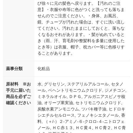
び徐々に元の髪色へ戻ります。【汚れのご注
意】・衣服や布等に色がつくと洗っても落ちま
せんのでご注意ください。・身体、お風呂、
鏡、チューブが汚れた場合は、すぐに洗い流し
てください。汚れたままにしておくと、落ちな
くなるおそれがあります。・髪がぬれていると
き（雨、汗、育毛剤や整髪料を多量に使用した
とき等）は衣服、帽子、枕カバー等に色移りす
ることがあります。
薬事分類
化粧品
原材料 ※お
水, グリセリン, ステアリルアルコール, セタノ
手元に届いた
ール, ベヘントリモニウムクロリド, ジメチコン,
商品を必ずご
ミネラルオイル, ＤＰＧ, アルガニアスピノサ核
確認ください
油, オリーブ果実油, セトリモニウムクロリド,
炭酸水素アンモニウム, ツバキ種子油, ヒドロキ
シエチルセルロース, フェノキシエタノール, 香
料, （＋/-）２-アミノ-６-クロロ-４-ニトロフェ
ノール, ＨＣ赤１３, ＨＣ黄４, ＨＣ青２, ＨＣ青