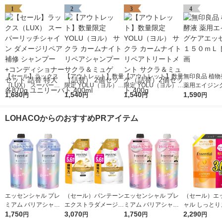
1
2
3
4
【セール】ラックス
【アウトレット】数量
【アウトレット】数量
無印良品 植物
（LUX） スーパーリ
限定 YOLU（ヨル）
限定 YOLU（ヨル）
薬用エイジン
ッチシャイン ダメー
1,680
サクラ カームナイト
1,540
サクラ カームナイト
1,540
ッセンス １５
1,590
円
円
円
円
ジリペア 補修 シャン
リペアシャンプー サ
リペアトリートメント
良品計画
プー+コンディショナ
クラ＆ミュゲ（詰替）
サクラ＆ミュゲ（詰
LOHACOからのおすすめPRアイテム
ー セット 詰替 特大 各
2個セット 400ml
替）2個セット 400g
870g ユニリーバ
エッセンシャル プレ
（セール）パンテーン
エッセンシャル プレ
（セール）エ
ミアム バリアシャン
エクストラダメージリ
ミアム バリアシャン
ャル しっとり
プー + コンディショ
1,750
ペア シャンプー + コ
3,070
プー + コンディショ
1,750
る シャンプー
2,290
円
円
円
円