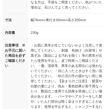
なる方は、手袋をご用意ください。色がついた
場合は、石けんでよく洗ってください。
寸法
幅76mm×奥行き50mm×高さ205mm
内容量
230g
注意事項 ※
・お肌に異常が生じていないかよく注意して使
お手元に届い
用してください。・刺激、色抜け（白斑等）や
た商品を必ず
黒ずみ（製品による汚れを除く）等の異常が出
ご確認くださ
たら使用を中止し、皮フ科医へご相談くださ
い
い。・傷、湿疹等、異常のある部位には使わな
いでください。・目に入ったときはすぐ洗い流
してください。・幼小児の手の届かない所に保
管してください。【染まりのご注意】・髪質や
白髪の量により、色み・着色効果が若干異なっ
たり、数回のご使用でも効果を実感しにくい場
合があります。・パーマやヘアカラーをした髪
や、いたんだ部分は暗く染まりすぎることがあ
ります。使用を中止すると、シャンプーするた