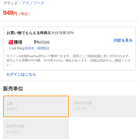
ブランド：
アマノフーズ
949
円
（税込）
お買い物でもらえる特典
最大付与率16%
内訳を見る
5
獲得
%
(42pt)
うち4.5%は
利用先・期間限定
ログイン&全額PayPay支払いで獲得できます。原則として税抜金額に対し付与されます。
表示よりも実際の付与数、付与率が少ない場合があります。詳細は内訳からご確認くださ
い。
ログインはこちら
販売単位
938円×3袋
1袋
2,814円
949円
928円×6袋
5,568円