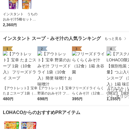
インスタント うちの
おみそ汁5種セット
1箱(25食入) アマノ
2,360
円
フーズ インスタント
味噌汁
インスタント スープ・みそ汁の人気ランキング
もっと見る
1
2
3
4
【アウトレット】宝幸
【アウトレット】宝幸
フリーズドライ らく
【アスクル・L
たまごスープ 1袋（10
野菜のおみそ汁 フリ
らくみそ汁（12食）1
O限定】【個別
食入） フリーズドラ
480
ーズドライ 1袋（10食
698
箱 永谷園
395
容量】つぶ入り
1,155
円
円
円
円
イ スープ
入）簡便 味噌汁 お味
ンスープ （3
噌汁
箱 味日本 オ
LOHACOからのおすすめPRアイテム
（イチオシ） 
ナル