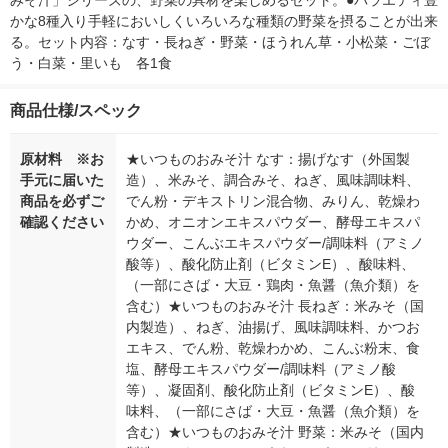
みそ汁」シリーズの、野菜の具材を楽しめるセット。●バラエティ豊
かな8種入り手軽においしくいろいろな種類の野菜を摂ることが出来
る。セット内容：なす・長ねぎ・野菜・ほうれん草・小松菜・ごぼ
う・白菜・里いも　各1食
商品仕様/スペック
原材料 ※お
★いつものおみそ汁 なす：揚げなす（外国製
手元に届いた
造）、米みそ、調合みそ、ねぎ、風味調味料、
商品を必ずご
でん粉・デキストリン混合物、みりん、乾燥わ
確認ください
かめ、オニオンエキスパウダー、酵母エキスパ
ウダー、こんぶエキスパウダー/調味料（アミノ
酸等）、酸化防止剤（ビタミンE）、酸味料、
（一部にさば・大豆・鶏肉・魚醤（魚介類）を
含む）★いつものおみそ汁 長ねぎ：米みそ（国
内製造）、ねぎ、油揚げ、風味調味料、かつお
エキス、でん粉、乾燥わかめ、こんぶ粉末、食
塩、酵母エキスパウダー/調味料（アミノ酸
等）、凝固剤、酸化防止剤（ビタミンE）、酸
味料、（一部にさば・大豆・魚醤（魚介類）を
含む）★いつものおみそ汁 野菜：米みそ（国内