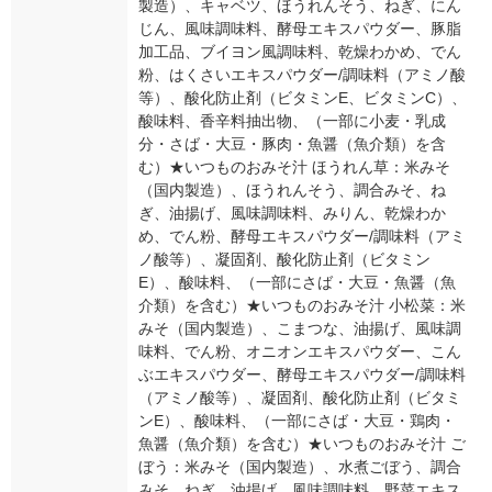
製造）、キャベツ、ほうれんそう、ねぎ、にん
じん、風味調味料、酵母エキスパウダー、豚脂
加工品、ブイヨン風調味料、乾燥わかめ、でん
粉、はくさいエキスパウダー/調味料（アミノ酸
等）、酸化防止剤（ビタミンE、ビタミンC）、
酸味料、香辛料抽出物、（一部に小麦・乳成
分・さば・大豆・豚肉・魚醤（魚介類）を含
む）★いつものおみそ汁 ほうれん草：米みそ
（国内製造）、ほうれんそう、調合みそ、ね
ぎ、油揚げ、風味調味料、みりん、乾燥わか
め、でん粉、酵母エキスパウダー/調味料（アミ
ノ酸等）、凝固剤、酸化防止剤（ビタミン
E）、酸味料、（一部にさば・大豆・魚醤（魚
介類）を含む）★いつものおみそ汁 小松菜：米
みそ（国内製造）、こまつな、油揚げ、風味調
味料、でん粉、オニオンエキスパウダー、こん
ぶエキスパウダー、酵母エキスパウダー/調味料
（アミノ酸等）、凝固剤、酸化防止剤（ビタミ
ンE）、酸味料、（一部にさば・大豆・鶏肉・
魚醤（魚介類）を含む）★いつものおみそ汁 ご
ぼう：米みそ（国内製造）、水煮ごぼう、調合
みそ、ねぎ、油揚げ、風味調味料、野菜エキス