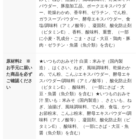
パウダー、豚脂加工品、ポークエキスパウダ
ー、乾燥わかめ、香辛料、ゼラチン、でん粉、
ガラスープパウダー、酵母エキスパウダー、食
塩/調味料（アミノ酸等）、凝固剤、酸化防止剤
（ビタミンE）、香料、酸味料、重曹、（一部
に小麦・乳成分・ごま・さば・大豆・鶏肉・豚
肉・ゼラチン・魚醤（魚介類）を含む）
原材料2 ※
★いつものおみそ汁 白菜：米みそ（国内製
お手元に届い
造）、はくさい、ねぎ、風味調味料、乾燥わか
た商品を必ず
め、でん粉、こんぶエキスパウダー、酵母エキ
ご確認くださ
スパウダー/調味料（アミノ酸等）、酸化防止剤
い
（ビタミンE）、酸味料、（一部にさば・大
豆・魚醤（魚介類）を含む）★いつものおみそ
汁 里いも：米みそ（国内製造）、さといも、ね
ぎ、油揚げ、風味調味料、でん粉、食塩、かつ
お節粉末、こんぶ粉末、酵母エキスパウダー/調
味料（アミノ酸等）、凝固剤、酸化防止剤（ビ
タミンE）、酸味料、（一部にさば・大豆・魚
醤（魚介類）を含む）