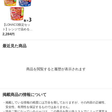
【LOHACO限定セッ
ト】レンジで温めるだ
け♪ 江崎グリコ クレ
2,284
円
アおばさんの具だくさ
んスープ3種アソート
最近見た商品
セット（9食）
商品を閲覧すると履歴が表示されます
掲載商品の情報について
・
掲載している情報の精度には万全を期しておりますが、その内容の正確性、
安全性、有用性を保証するものではありません。
・
現在ご覧になっているページは、この商品を取り扱うストアによって運営さ