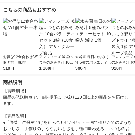
こちらの商品もおすすめ
お得な12食合わせ W1
アマノフーズ 減塩い
永谷園 毎日のおみそ
アマノフーズ 
個 神州一味噌
つものおみそ汁 10食
汁 5種のバラエティー
のおみそ汁 お
310
バラエティセット 1袋
1,188
セット 10袋入 減塩 1
966
彩り フリーズ
918
円
円
円
円
（10食入） アサヒグ
個
4種×各2袋入 
ループ食品
ヒグループ食
商品説明
【賞味期限】

商品の発送時点で、賞味期限まで残り120日以上の商品をお届けし
ます。

【商品説明】

●「野菜」の具材だけを組み合わせたセット一瞬で作りたてのような
おいしさ、手作りのようなおいしさを手軽に味わえる「いつものお