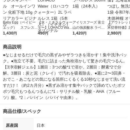
Baby Egg（ベイビー
【水・ミネラルウォー
アイリスフーズ 富士
【アウトレッ
エッグ） スフレスキ
ター】LOHACO Wate
山の強炭酸水 ラベル
米切替特価】
ンベール オールイン
1,430
r（ロハコウォータ
490
レス 500ml 1箱（24
1,420
ななつぼし 無洗
2,980
円
円
円
円
ワン 化粧下地 10g ク
ー）2L ラベルレス 1
本入）
g 1袋 令和7年
リアカラー ビジナル
箱（5本入）（イチオ
徳神糧 オリジ
商品説明
シ） オリジナル
●なじませるだけで毛穴の黒ずみやザラつきを溶かす！集中洗浄パッ
ク。●泡立て不要。毛穴に詰まった角栓溶かして驚きの毛穴つるん。
【3浄溶解ジェル】1層目：3つの酸*1で溶か。2層目：酵素*2で分
解。3層目：炭と泥（クレイ）で汚れを吸着除去。●週に2〜3回鼻・
おでこ・あごなどの気になる箇所にくるくる10秒なじませて洗い流
すだけ！（約2カ月分）●黒ずみ溶かす集中パックで諦めていたポツ
ポツ毛穴もつるんつるんに*1：サリチル酸・乳酸・AHA（フルー
ツ）酸。*2：パパイン（パパイヤ由来）。
商品仕様/スペック
原産国
日本