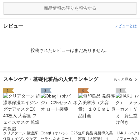
商品情報の誤りを報告する
レビュー
レビューとは
投稿されたレビューはまだありません。
スキンケア・基礎化粧品の人気ランキング
もっと見る
1
2
3
4
クリアターン 超濃厚
Obagi（オバジ） C25
無印良品 発酵導入美
HAKU（ハク
保湿エイジングケアマ
セラム ネオ ロート製
容液（大容量） １０
ノフォーカス