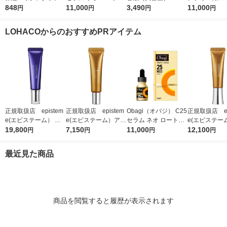
スクEX 40枚入 大容量
848
薬
11,000
０ｍＬ 良品計画
3,490
5ｇ 資生堂
11,000
円
円
円
円
フェイスマスク 乾燥
付き
高保湿
LOHACOからのおすすめPRアイテム
正規取扱店 epistem
正規取扱店 epistem
Obagi（オバジ） C25
正規取扱店 ep
e(エピステーム） ス
e(エピステーム）アイ
セラム ネオ ロート製
e(エピステー
テムサイエンスアイ 1
19,800
パーフェクトショット
7,150
薬
11,000
パーフェクト
12,100
円
円
円
円
8g アイクリーム
b 9g アイクリーム
b 18g ア
最近見た商品
商品を閲覧すると履歴が表示されます