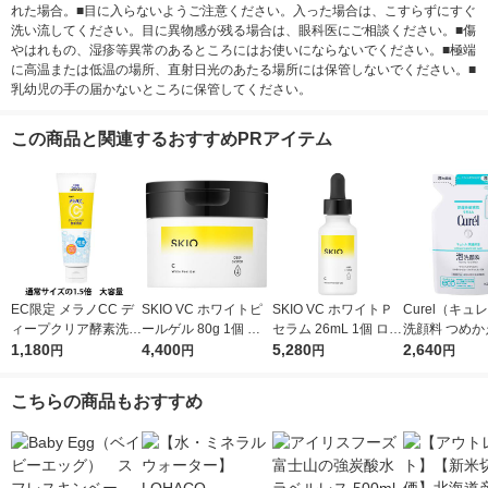
れた場合。■目に入らないようご注意ください。入った場合は、こすらずにすぐ
洗い流してください。目に異物感が残る場合は、眼科医にご相談ください。■傷
やはれもの、湿疹等異常のあるところにはお使いにならないでください。■極端
に高温または低温の場所、直射日光のあたる場所には保管しないでください。■
乳幼児の手の届かないところに保管してください。
この商品と関連するおすすめPRアイテム
EC限定 メラノCC デ
SKIO VC ホワイトピ
SKIO VC ホワイトＰ
Curel（キュ
ィープクリア酵素洗顔
ールゲル 80g 1個 ロ
セラム 26mL 1個 ロー
洗顔料 つめかえ
200g 大容量 洗顔フォ
1,180
ート製薬 オールイン
4,400
ト製薬 美白 ビタミ
5,280
0mL×2個 花
2,640
円
円
円
円
ーム ロート製薬
ワンジェル 美白 ビ
ンC 保湿 肌荒れ
肌 （イチオシ
タミンC 保湿 肌荒
乾燥肌
け付き
こちらの商品もおすすめ
れ 乾燥肌