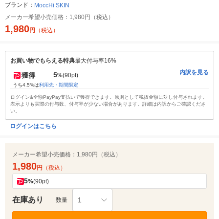
ブランド：
MoccHi SKIN
メーカー希望小売価格：
1,980円（税込）
1,980
円
（税込）
お買い物でもらえる特典
最大付与率16%
内訳を見る
5
獲得
%
(90pt)
うち4.5%は
利用先・期間限定
ログイン&全額PayPay支払いで獲得できます。原則として税抜金額に対し付与されます。
表示よりも実際の付与数、付与率が少ない場合があります。詳細は内訳からご確認くださ
い。
ログインはこちら
メーカー希望小売価格：
1,980円（税込）
1,980
円
（税込）
5
%
(90pt)
在庫あり
1
数量