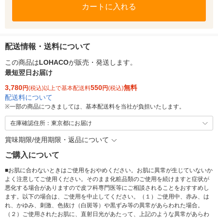
カートに入れる
配送情報・送料について
この商品は
LOHACO
が販売・発送します。
最短翌日お届け
3,780
550
無料
円
(税込)以上で基本配送料
円
(税込)
配送料について
※
一部の商品につきましては、基本配送料を当社が負担いたします。
在庫確認住所：東京都にお届け
賞味期限/使用期限・返品について
ご購入について
■お肌に合わないときはご使用をおやめください。お肌に異常が生じていないか
よく注意してご使用ください。そのまま化粧品類のご使用を続けますと症状が
悪化する場合がありますので皮フ科専門医等にご相談されることをおすすめし
ます。以下の場合は、ご使用を中止してください。（１）ご使用中、赤み、は
れ、かゆみ、刺激、色抜け（白斑等）や黒ずみ等の異常があらわれた場合。
（２）ご使用されたお肌に、直射日光があたって、上記のような異常があらわ