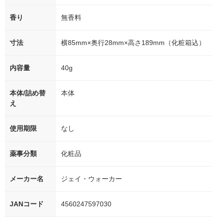
香り
無香料
寸法
横85mm×奥行28mm×高さ189mm（化粧箱込）
内容量
40g
本体/詰め替
本体
え
使用期限
なし
薬事分類
化粧品
メーカー名
ジェイ・ウォーカー
JANコード
4560247597030