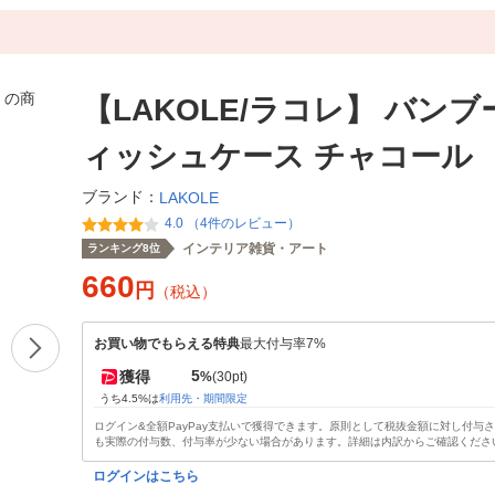
【LAKOLE/ラコレ】 バン
ィッシュケース チャコール
ブランド：
LAKOLE
4.0 （4件のレビュー）
インテリア雑貨・アート
ランキング8位
660
円
（税込）
お買い物でもらえる特典
最大付与率7%
5
獲得
%
(30pt)
うち4.5%は
利用先・期間限定
ログイン&全額PayPay支払いで獲得できます。原則として税抜金額に対し付与
も実際の付与数、付与率が少ない場合があります。詳細は内訳からご確認くださ
ログインはこちら