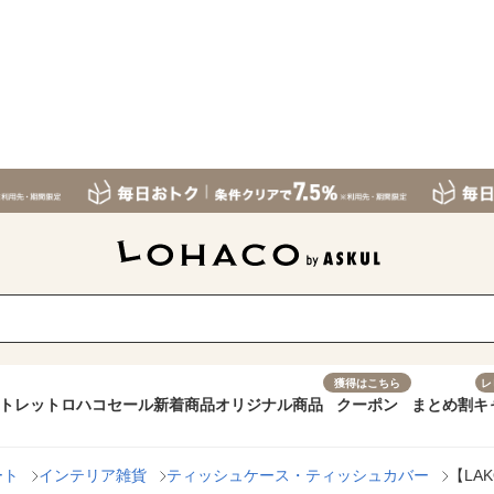
獲得はこちら
レ
トレット
ロハコセール
新着商品
オリジナル商品
クーポン
まとめ割
キ
ート
インテリア雑貨
ティッシュケース・ティッシュカバー
【LA