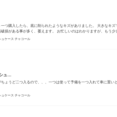
う一つ購入したら、底に削られたようなキズがありました。 大きなキズ
汚破損がある事が多く、萎えます。 お忙しいのはわかりますが、もう少
シュケース チャコール
シュ…
がちょうど二つ入るので、、、一つは使って予備を一つ入れて車に置いと
シュケース チャコール