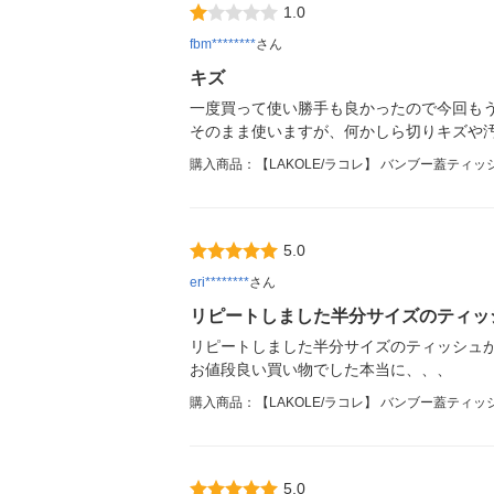
1.0
fbm********
さん
キズ
一度買って使い勝手も良かったので今回も
そのまま使いますが、何かしら切りキズや
購入商品：【LAKOLE/ラコレ】 バンブー蓋ティッ
5.0
eri********
さん
リピートしました半分サイズのティッ
リピートしました半分サイズのティッシュ
お値段良い買い物でした本当に、、、
購入商品：【LAKOLE/ラコレ】 バンブー蓋ティッ
5.0