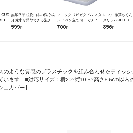
OUD
無印良品 植物由来の洗浄成
ソニック リビガク ペンスタ
レック 激落ちくん
KOLE/
分 家中が掃除できる泡クリ
ンド ペン立て オーガナイザ
スリッパNEO ベージ
ーナー 詰替え用 １０５０ｍ
ー LV-8280-I
cmー25cm
599
700
856
円
円
円
ｌ 良品計画
スのような質感のプラスチックを組み合わせたティッシ
ます。■対応サイズ：横20×縦10.5×高さ6.5cm
シュカバー】