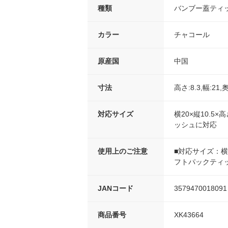
種類
バンブー蓋ティ
カラー
チャコール
原産国
中国
寸法
高さ:8.3,幅:21,
対応サイズ
横20×縦10.5
ッシュに対応
使用上のご注意
■対応サイズ：横2
フトパックティ
JANコード
3579470018091
商品番号
XK43664