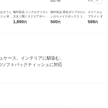
 おそうじ
無印良品 リンクルナイロン
無印良品 再生ポリプロピレ
スリーエム（3
ュ M 22
大きく開くスクエアポーチ
ン入りメイクボックス １／
ブライト すご
ピンク 約１４×１６×６ｃｍ
２横ハーフ 約１５０×１１０
抗菌 茶渋 着色
1,890
500
588
円
円
円
良品計画
×８６ｍｍ 1セット（1個×
レー MBC-03
2） 良品計画
+スポンジ）
ュケース。インテリアに馴染む、
以内のソフトパックティッシュに対応