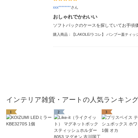
xxx********
さん
おしゃれでかわいい
ソフトパックのケースを探していてお手頃
購入商品：【LAKOLE/ラコレ】 バンブー蓋ティッ
インテリア雑貨・アートの人気ランキン
1
2
3