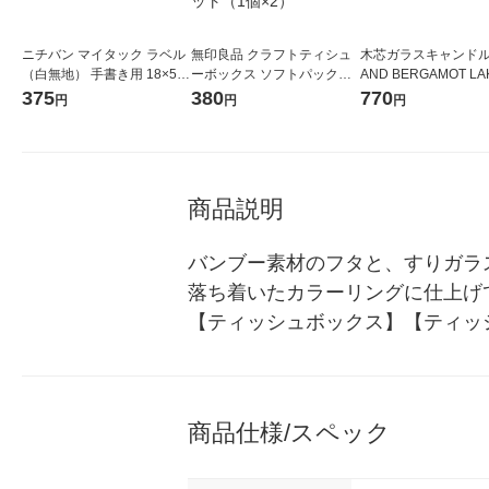
ニチバン マイタック ラベル
無印良品 クラフトティシュ
木芯ガラスキャンドル 
（白無地） 手書き用 18×50
ーボックス ソフトパックテ
AND BERGAMOT LA
mm 120片入 ML-8 2袋
ィシュー用 内寸：約幅２０×
ラコレ
375
380
770
円
円
円
奥行１０．５×高さ８ｃｍ 1
セット（1個×2）
商品説明
バンブー素材のフタと、すりガラ
落ち着いたカラーリングに仕上げてい
【ティッシュボックス】【ティッ
商品仕様/スペック