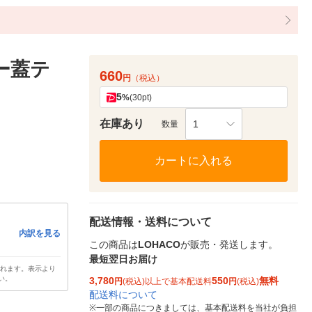
ブー蓋テ
660
円
（税込）
5
%
(30pt)
在庫あり
1
数量
カートに入れる
配送情報・送料について
内訳を見る
この商品は
LOHACO
が販売・発送します。
最短翌日お届け
されます。表示より
い。
3,780
550
無料
円
(税込)以上で基本配送料
円
(税込)
配送料について
※
一部の商品につきましては、基本配送料を当社が負担