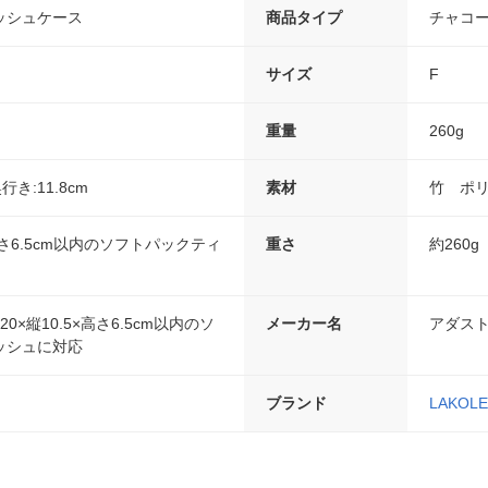
ッシュケース
商品タイプ
チャコ
サイズ
F
重量
260g
奥行き:11.8cm
素材
竹 ポ
×高さ6.5cm以内のソフトパックティ
重さ
約260g
0×縦10.5×高さ6.5cm以内のソ
メーカー名
アダス
ッシュに対応
ブランド
LAKOLE