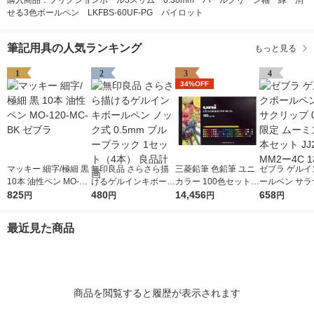
購入商品：フリクションボール3スリム 0.38mm パールグリーン軸 緑 消
せる3色ボールペン LKFBS-60UF-PG パイロット
筆記用具の人気ランキング
もっと見る
1
2
3
4
34%OFF
マッキー 細字/極細 黒
無印良品 さらさら描
三菱鉛筆 色鉛筆 ユニ
ゼブラ ゲルイ
10本 油性ペン MO-12
けるゲルインキボール
カラー 100色セット U
ールペン サラ
0-MC-BK ゼブラ
825
ペン ノック式 0.5mm
480
C100CN2 1セット
14,456
ップ 0.5mm 
658
円
円
円
円
ブルーブラック 1セッ
（直送品）
ミン 黒4本セッ
ト（4本） 良品計画
9ーMM2ー4C
最近見た商品
商品を閲覧すると履歴が表示されます