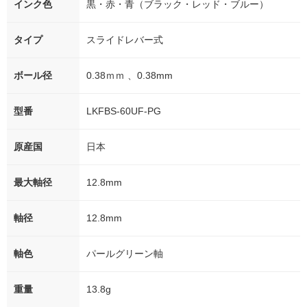
インク色
黒・赤・青（ブラック・レッド・ブルー）
タイプ
スライドレバー式
ボール径
0.38ｍｍ 、0.38mm
型番
LKFBS-60UF-PG
原産国
日本
最大軸径
12.8mm
軸径
12.8mm
軸色
パールグリーン軸
重量
13.8g