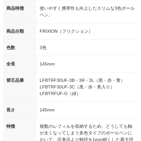
商品特徴
使いやすく携帯性も向上したスリムな3色ボール
ペン。
商品分類
FRIXION（フリクション）
色数
3色
全長
145mm
替芯品番
LFBTRF30UF-3B・3R・3L（黒・赤・青）
LFBTRF30UF-3C（黒・赤・青入り）
LFBTRFUF-G（緑）
長さ
145mm
特徴
複数のレフィルを収納するため、どうしても軸
が太くなってしまう多色タイプのボールペンに
おいて、従来品より軸径を1mm細くした最大径