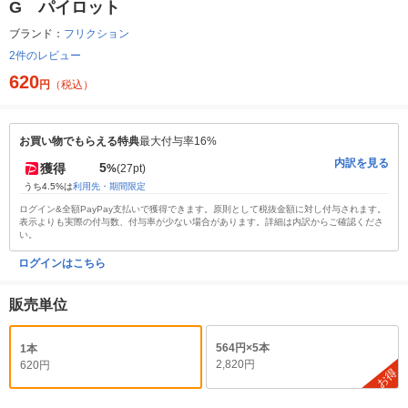
G パイロット
ブランド：
フリクション
2件のレビュー
620
円
（税込）
お買い物でもらえる特典
最大付与率16%
内訳を見る
5
獲得
%
(27pt)
うち4.5%は
利用先・期間限定
ログイン&全額PayPay支払いで獲得できます。原則として税抜金額に対し付与されます。
表示よりも実際の付与数、付与率が少ない場合があります。詳細は内訳からご確認くださ
い。
ログインはこちら
販売単位
564円×5本
1本
2,820円
620円
お得