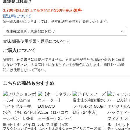
最短翌日お届け
3,780
550
無料
円
(税込)以上で基本配送料
円
(税込)
配送料について
※
一部の商品につきましては、基本配送料を当社が負担いたします。
在庫確認住所：東京都にお届け
賞味期限/使用期限・返品について
ご購入について
証書類、宛名書きには使用できません。直射日光が当たる場所や高温下に放置
しないで下さい。６０℃以上になるとインキが無色になります。紙以外への筆
記には使用しないで下さい。
こちらの商品もおすすめ
フリクションボール4
【水・ミネラルウォー
アイリスフーズ 富士
ティッシュペー