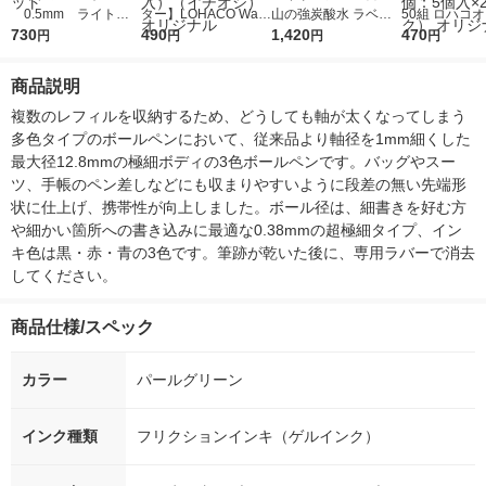
0.5mm ライトブ
ター】LOHACO Wate
山の強炭酸水 ラベル
50組 ロハコ
ルー軸 水色 消せる
730
r（ロハコウォータ
490
レス 500ml 1箱（24
1,420
ルソフトパッ
470
円
円
円
円
4色ボールペン LKF
ー）2L ラベルレス 1
本入）
シュ フィオナ
B-80EF-LB パイロッ
箱（5本入）（イチオ
ナル 1セット
商品説明
ト
シ） オリジナル
個：5個入×2
オリジナル
複数のレフィルを収納するため、どうしても軸が太くなってしまう
多色タイプのボールペンにおいて、従来品より軸径を1mm細くした
最大径12.8mmの極細ボディの3色ボールペンです。バッグやスー
ツ、手帳のペン差しなどにも収まりやすいように段差の無い先端形
状に仕上げ、携帯性が向上しました。ボール径は、細書きを好む方
や細かい箇所への書き込みに最適な0.38mmの超極細タイプ、イン
キ色は黒・赤・青の3色です。筆跡が乾いた後に、専用ラバーで消去
してください。
商品仕様/スペック
カラー
パールグリーン
インク種類
フリクションインキ（ゲルインク）