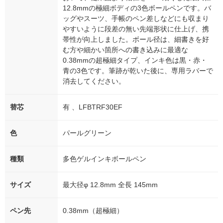
12.8mmの極細ボディの3色ボールペンです。バ
ッグやスーツ、手帳のペン差しなどにも収まり
やすいように段差の無い先端形状に仕上げ、携
帯性が向上しました。ボール径は、細書きを好
む方や細かい箇所への書き込みに最適な
0.38mmの超極細タイプ、インキ色は黒・赤・
青の3色です。筆跡が乾いた後に、専用ラバーで
消去してください。
替芯
有 、LFBTRF30EF
色
パールグリーン
種類
多色ゲルインキボールペン
サイズ
最大径φ 12.8mm 全長 145mm
ペン先
0.38mm（超極細）