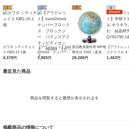
1
2
3
4
30%OFF
カワダ シティチェイ
【アウトレット】han
渡辺教具製作所 WP地
【アウトレッ
ス KBG-15 1個
d2mind ナンバーブ
勢木台 3300（直送
ステイフル キ
4,378
ロックス ブロックジ
3,885
品）
28,286
ふわふわ 結
1,463
円
円
円
円
ー バランスアクティ
Q750790 1個
ビティセット 96089
最近見た商品
1セット
商品を閲覧すると履歴が表示されます
掲載商品の情報について