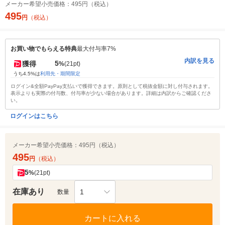
メーカー希望小売価格：
495円（税込）
495
円
（税込）
お買い物でもらえる特典
最大付与率7%
内訳を見る
5
獲得
%
(21pt)
うち4.5%は
利用先・期間限定
ログイン&全額PayPay支払いで獲得できます。原則として税抜金額に対し付与されます。
表示よりも実際の付与数、付与率が少ない場合があります。詳細は内訳からご確認くださ
い。
ログインはこちら
メーカー希望小売価格：
495円（税込）
495
円
（税込）
5
%
(21pt)
在庫あり
1
数量
カートに入れる