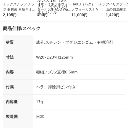
ミックスナッツ ナッ
【水・ミネラルウォー
HAKU（ハク） メラ
アイリスフーズ
ツ 個包装 素焼きミッ
ター】LOHACO Wate
ノフォーカスＩＶ 4
山の強炭酸水 
クスナッツ 13g×25パ
2,105
r（ロハコウォータ
490
5ｇ 資生堂 おまけ
11,000
レス 500ml 1
1,420
円
円
円
円
ック入 1箱 東洋ナッ
ー）2L ラベルレス 1
付き
本入）
ツ食品
箱（5本入）（イチオ
商品仕様/スペック
シ） オリジナル
材質
成分:スチレン・ブダジエンゴム・有機溶剤
寸法
W20×D20×H125mm
内容
極細ノズル:直径0.5mm
付属
ヘラ、掃除用ピン付き
内容量
17g
製造国
日本