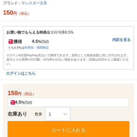
ブランド：
サンスター文具
150
円
（税込）
お買い物でもらえる特典
最大付与率6.5%
内訳を見る
4.5
獲得
%
(5pt)
うち4.5%は
利用先・期間限定
ログイン&全額PayPay支払いで獲得できます。原則として税抜金額に対し付与されます。
表示よりも実際の付与数、付与率が少ない場合があります。詳細は内訳からご確認くださ
い。
ログインはこちら
150
円
（税込）
4.5
%
(5pt)
在庫あり
1
数量
カートに入れる