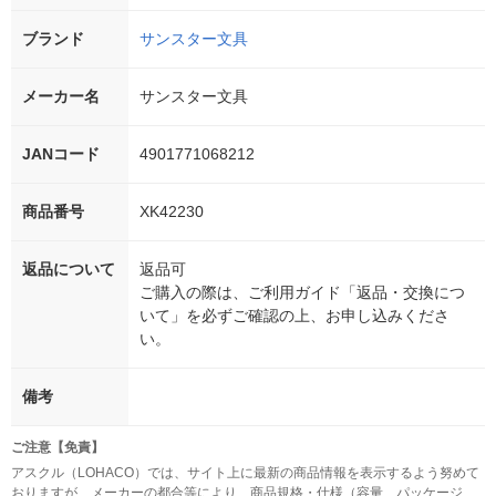
ブランド
サンスター文具
メーカー名
サンスター文具
JANコード
4901771068212
商品番号
XK42230
返品について
返品可
ご購入の際は、ご利用ガイド「返品・交換につ
いて」を必ずご確認の上、お申し込みくださ
い。
備考
ご注意【免責】
アスクル（LOHACO）では、サイト上に最新の商品情報を表示するよう努めて
おりますが、メーカーの都合等により、商品規格・仕様（容量、パッケージ、