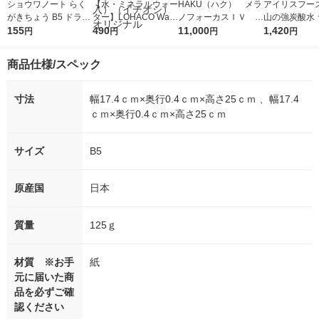
ショウワノート らく
【水・ミネラルウォー
HAKU（ハク） メラ
アイリスフーズ
がきちょう B5 ドラえ
ター】LOHACO Wate
ノフォーカスＩＶ 4
山の強炭酸水 
もん 1冊
155
r（ロハコウォータ
490
5ｇ 資生堂 おまけ
11,000
レス 500ml 1
1,420
円
円
円
円
ー）2L ラベルレス 1
付き
本入）
箱（5本入）（イチオ
商品仕様/スペック
シ） オリジナル
寸法
幅17.4ｃｍ×奥行0.4ｃｍ×高さ25ｃｍ 、幅17.4
ｃｍ×奥行0.4ｃｍ×高さ25ｃｍ
サイズ
B5
原産国
日本
質量
125ｇ
材質 ※お手
紙
元に届いた商
品を必ずご確
認ください