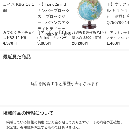
カワダ シティチェイ
【アウトレット】han
渡辺教具製作所 WP地
【アウトレッ
ス KBG-15 1個
d2mind ナンバーブ
勢木台 3300（直送
ステイフル キ
4,378
ロックス ブロックジ
3,885
品）
28,286
ふわふわ 結
1,463
円
円
円
円
ー バランスアクティ
Q750790 1個
ビティセット 96089
最近見た商品
1セット
商品を閲覧すると履歴が表示されます
掲載商品の情報について
・
掲載している情報の精度には万全を期しておりますが、その内容の正確性、
安全性、有用性を保証するものではありません。