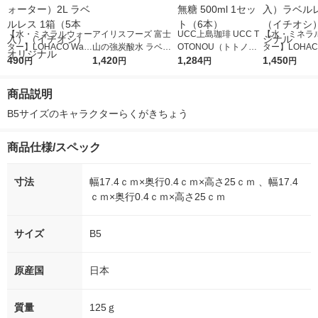
【水・ミネラルウォー
アイリスフーズ 富士
UCC上島珈琲 UCC T
【水・ミネラ
ター】LOHACO Wate
山の強炭酸水 ラベル
OTONOU（トトノ
ター】LOHACO
r（ロハコウォータ
490
レス 500ml 1箱（24
1,420
ウ） by BLACK無糖 5
1,284
r 410ml 1箱
1,450
円
円
円
円
ー）2L ラベルレス 1
本入）
00ml 1セット（6本）
入）ラベルレ
箱（5本入）（イチオ
オシ） オリジ
商品説明
シ） オリジナル
B5サイズのキャラクターらくがきちょう
商品仕様/スペック
寸法
幅17.4ｃｍ×奥行0.4ｃｍ×高さ25ｃｍ 、幅17.4
ｃｍ×奥行0.4ｃｍ×高さ25ｃｍ
サイズ
B5
原産国
日本
質量
125ｇ