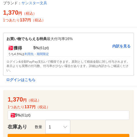
ブランド：
サンスター文具
1,370
円
（税込）
137
1つあたり
円
（税込）
お買い物でもらえる特典
最大付与率16%
内訳を見る
5
獲得
%
(61pt)
うち4.5%は
利用先・期間限定
ログイン&全額PayPay支払いで獲得できます。原則として税抜金額に対し付与されます。
表示よりも実際の付与数、付与率が少ない場合があります。詳細は内訳からご確認くださ
い。
ログインはこちら
1,370
円
（税込）
137
1つあたり
円
（税込）
5
%
(61pt)
在庫あり
1
数量