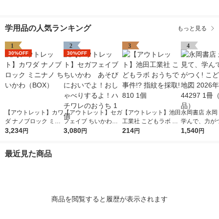
学用品の人気ランキング
もっと見る
1
2
3
4
30%OFF
30%OFF
【アウトレット】カワ
【アウトレット】セガ
【アウトレット】池田
永岡書店 永岡
ダ ナノブロック ミニ
フェイブ ちいかわ
工業社 こどもラボ お
学んで、力がつ
ナノ ちいかわ（BO
3,234
あそびにおいでよ！お
3,080
うちで事件!? 指紋を
214
ども日本地図 2
1,540
円
円
円
円
X）
しゃべりするよ！ハチ
採取! 810 1個
版 44297 1
ワレのおうち 1個
品）
最近見た商品
商品を閲覧すると履歴が表示されます