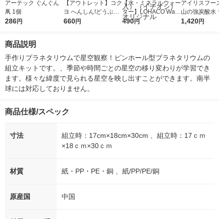
アーテック ぐんぐん
【アウトレット】コク
【水・ミネラルウォー
アイリスフーズ
凧 1個
ヨ へんしん!どうぶつ
ター】LOHACO Wate
山の強炭酸水 
286
マスク(こども用) KE-
660
r（ロハコウォータ
490
レス 500ml 1
1,420
円
円
円
円
AC38-1 1箱
ー）2L ラベルレス 1
本入）
箱（5本入）（イチオ
商品説明
シ） オリジナル
手作りプラネタリウムで星空観察！ピンホール型プラネタリウムの
組立キットです。、季節や時間ごとの星空の移り変わりが学習でき
ます。様々な緯度で見られる星空を映し出すことができます。南半
球には対応しておりません。
商品仕様/スペック
寸法
組立時：17cm×18cm×30cm 、組立時：17ｃｍ
×18ｃｍ×30ｃｍ
材質
紙・PP・PE・銅 、紙/PP/PE/銅
原産国
中国