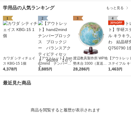
学用品の人気ランキング
もっと見る
1
2
3
4
30%OFF
カワダ シティチェイ
【アウトレット】han
渡辺教具製作所 WP地
【アウトレッ
ス KBG-15 1個
d2mind ナンバーブ
勢木台 3300（直送
ステイフル キ
4,378
ロックス ブロックジ
3,885
品）
28,286
ふわふわ 結
1,463
円
円
円
円
ー バランスアクティ
Q750790 1個
ビティセット 96089
最近見た商品
1セット
商品を閲覧すると履歴が表示されます