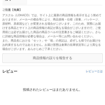
ご注意【免責】
アスクル（LOHACO）では、サイト上に最新の商品情報を表示するよう努めて
おりますが、メーカーの都合等により、商品規格・仕様（容量、パッケージ、
原材料、原産国など）が変更される場合がございます。このため、実際にお届
けする商品とサイト上の商品情報の表記が異なる場合がございますので、ご使
用前には必ずお届けした商品の商品ラベルや注意書きをご確認ください。さら
に詳細な商品情報が必要な場合は、メーカー等にお問い合わせください。
また、商品名における「セット」や「箱」の表記は、必ずしも箱でのお届けを
お約束するものではありません。お届け形態は倉庫の在庫状況等により異なる
場合がございます。あらかじめご了承ください。
商品情報の誤りを報告する
レビュー
レビューとは
投稿されたレビューはまだありません。