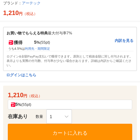
ブランド：
アーテック
1,210
円
（税込）
お買い物でもらえる特典
最大付与率7%
内訳を見る
5
獲得
%
(55pt)
うち4.5%は
利用先・期間限定
ログイン&全額PayPay支払いで獲得できます。原則として税抜金額に対し付与されます。
表示よりも実際の付与数、付与率が少ない場合があります。詳細は内訳からご確認くださ
い。
ログインはこちら
1,210
円
（税込）
5
%
(55pt)
在庫あり
1
数量
カートに入れる