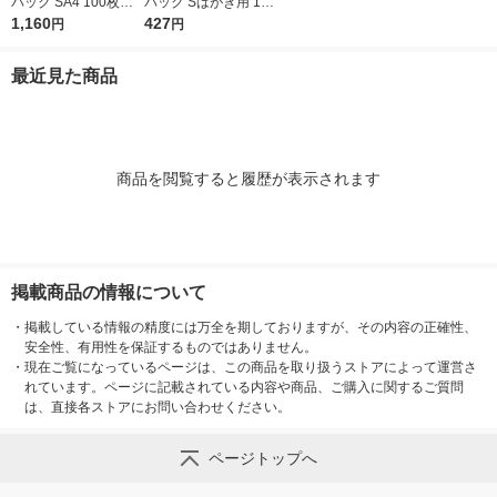
パック SA4 100枚入 6
パック Sはがき用 100
739200 1袋(100枚入)
1,160
枚入 6751700 1袋(10
427
円
円
0枚入)
最近見た商品
商品を閲覧すると履歴が表示されます
掲載商品の情報について
・
掲載している情報の精度には万全を期しておりますが、その内容の正確性、
安全性、有用性を保証するものではありません。
・
現在ご覧になっているページは、この商品を取り扱うストアによって運営さ
れています。ページに記載されている内容や商品、ご購入に関するご質問
は、直接各ストアにお問い合わせください。
ページトップへ