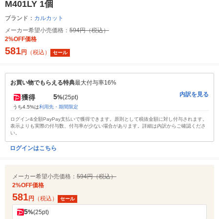
M401LY 1個
ブランド：
カルカット
メーカー希望小売価格：
594円（税込）
2%OFF価格
581
円
（税込）
セール
お買い物でもらえる特典
最大付与率16%
内訳を見る
5
獲得
%
(25pt)
うち4.5%は
利用先・期間限定
ログイン&全額PayPay支払いで獲得できます。原則として税抜金額に対し付与されます。
表示よりも実際の付与数、付与率が少ない場合があります。詳細は内訳からご確認くださ
い。
ログインはこちら
メーカー希望小売価格：
594円（税込）
2%OFF価格
581
円
（税込）
セール
5
%
(25pt)