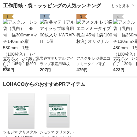
工作用紙・袋・ラッピングの人気ランキング
もっと見る
1
2
3
4
アスクル レジ袋（乳
岩谷マテリアル アイ
アスクル レジ袋エコ
アスクル レ
白） 45号 幅300m
ラップ家庭用60枚入
ノミータイプ 乳白 45
白） 30号 幅
m×マチ140mm×縦53
580
り I-WRAP-HT 1個
207
号 1袋(100枚入) オリ
479
m×マチ130m
423
円
円
円
円
0mm 1袋（100枚
ジナル
0mm 1袋（1
入）（イチオシ） オ
入） オリジ
LOHACOからのおすすめPRアイテム
リジナル
シモジマ クリスタル
シモジマ クリスタル