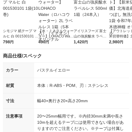
シモジマ 紙テープ マ
【水・ミネラルウォー
アイリスフーズ 富士
【アウトレッ
ルヒ 白 001530101 1
ター】LOHACO Wate
山の強炭酸水 ラベル
米切替特価】
袋(10巻)
798
r（ロハコウォータ
490
レス 500ml 1箱（24
1,420
ななつぼし 無洗
2,980
円
円
円
円
ー）2L ラベルレス 1
本入）
g 1袋 令和7年
箱（5本入）（イチオ
徳神糧 オリジ
商品仕様/スペック
シ） オリジナル
カラー
パステルイエロー
材質
本体：R-ABS・POM、刃：ステンレス
寸法
幅40×奥行き20×高さ20mm
注意事項
20〜25mm幅用です。※内径30mm未満や長さ
10mを超えるテープには使用できない場合があ
りますのでご注意ください。※テープは付属し