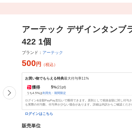
アーテック デザインタンブラー
422 1個
アーテック
ブランド：
500
円
（税込）
お買い物でもらえる特典
最大付与率11%
5
獲得
%
(21pt)
うち4.5%は
利用先・期間限定
ログイン&全額PayPay支払いで獲得できます。原則として税抜金額に対し付与
も実際の付与数、付与率が少ない場合があります。詳細は内訳からご確認くださ
ログインはこちら
販売単位