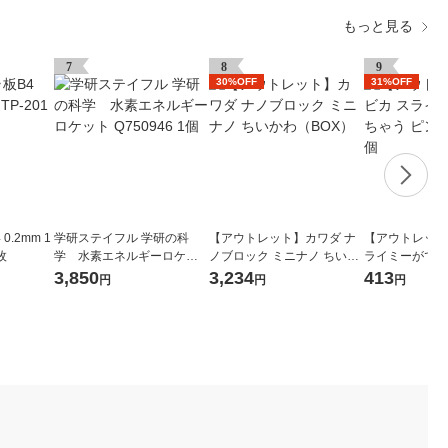
もっと見る
7
8
9
30%OFF
31%OFF
0.2mm 1
学研ステイフル 学研の科
【アウトレット】カワダ ナ
【アウトレット
枚
学 水素エネルギーロケッ
ノブロック ミニナノ ちいか
ライミーができ
ト Q750946 1個
わ（BOX）
ク 090681 1個
3,850
3,234
413
円
円
円