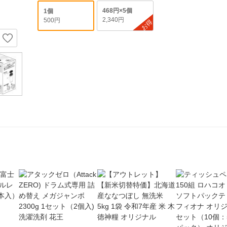
468円×5個
1個
2,340円
500円
お得