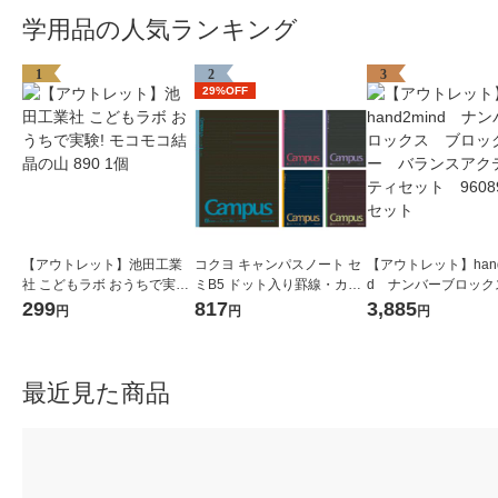
学用品の人気ランキング
1
2
3
29%OFF
【アウトレット】池田工業
コクヨ キャンパスノート セ
【アウトレット】hand
社 こどもラボ おうちで実験!
ミB5 ドット入り罫線・カラ
d ナンバーブロック
モコモコ結晶の山 890 1個
ー表紙 A罫7mm 30枚 5色セ
ロックジー バラン
299
817
3,885
円
円
円
ット ノ-3CDATNX5
ティビティセット 9
1セット
最近見た商品