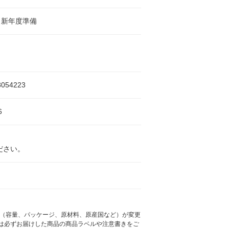
・新年度準備
8054223
6
ださい。
様（容量、パッケージ、原材料、原産国など）が変更
は必ずお届けした商品の商品ラベルや注意書きをご