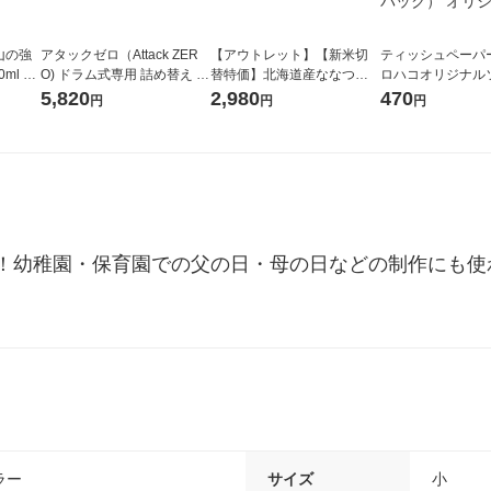
山の強
アタックゼロ（Attack ZER
【アウトレット】【新米切
ティッシュペーパー
ml 1
O) ドラム式専用 詰め替え メ
替特価】北海道産ななつぼ
ロハコオリジナル
ガジャンボ 2300g 1セット
し 無洗米 5kg 1袋 令和7年産
ックティッシュ フ
5,820
2,980
470
円
円
円
（2個入) 洗濯洗剤 花王
米 木徳神糧 オリジナル
リジナル 1セット
5個入×2パック）
ル
！幼稚園・保育園での父の日・母の日などの制作にも使わ
ラー
サイズ
小