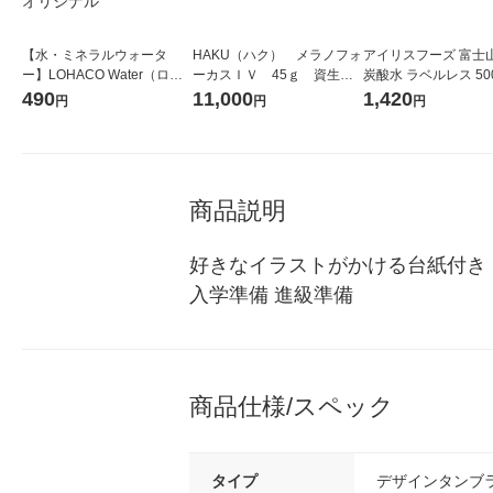
【水・ミネラルウォータ
HAKU（ハク） メラノフォ
アイリスフーズ 富士
ー】LOHACO Water（ロハ
ーカスＩＶ 45ｇ 資生
炭酸水 ラベルレス 500
コウォーター）2L ラベルレ
堂 おまけ付き
箱（24本入）
490
11,000
1,420
円
円
円
ス 1箱（5本入）（イチオ
シ） オリジナル
商品説明
好きなイラストがかける台紙付き
入学準備 進級準備
商品仕様/スペック
タイプ
デザインタンブ