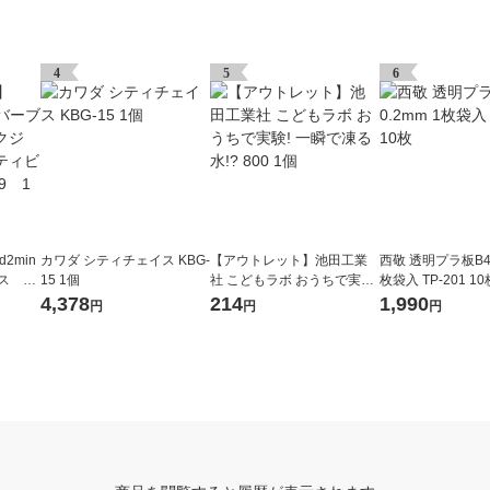
4
5
6
2min
カワダ シティチェイス KBG-
【アウトレット】池田工業
西敬 透明プラ板B4 
ス ブ
15 1個
社 こどもラボ おうちで実験!
枚袋入 TP-201 10
スアク
一瞬で凍る水!? 800 1個
4,378
214
1,990
円
円
円
6089