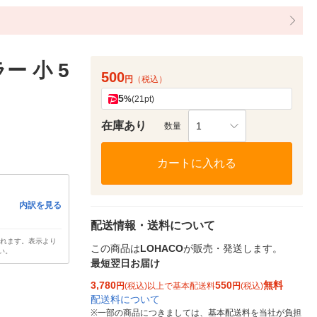
 小 5
500
円
（税込）
5
%
(21pt)
在庫あり
1
数量
カートに入れる
内訳を見る
配送情報・送料について
されます。表示より
この商品は
LOHACO
が販売・発送します。
い。
最短翌日お届け
3,780
550
無料
円
(税込)以上で基本配送料
円
(税込)
配送料について
※
一部の商品につきましては、基本配送料を当社が負担