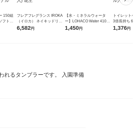
 150組
フレアフレグランス IROKA
【水・ミネラルウォータ
トイレットペー
ソフトパ
（イロカ） ネイキッドリリ
ー】LOHACO Water 410ml
3倍長持ち 6ロール 75
ィオナ オ
ーの香り 柔軟剤 詰め替え 超
1箱（20本入）ラベルレス
紙配合 スコッ
6,582
1,450
1,376
円
円
円
（10個：
特大 1200ml 1セット（5個
（イチオシ） オリジナル
パック 1セット
 オリジナ
入) 花王
ロール入）花の
れるタンブラーです。 入園準備 