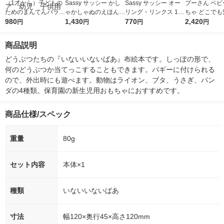
（1才から）子どもの
Sassy サッシー かし
Sassy サッシー オー
プーさん ベビ
ためのまんてんバラン
ゃかしゃぬのえほん
リング・リンクス 1個
ちゃ どこでも
ス いちご味 1袋
980
おひさま 1個 ダッド
1,430
ダッドウェイ
770
ックスミニ 
2,420
円
円
円
円
（70g） カインデス
ウェイ
ーさん
ト 栄養ココア 幼
商品説明
児 子供用
どうぶつたちの『いないいないばあ』布絵本です。しっぽの形で、
何のどうぶつか当てっこすることもできます。バギーに付けられる
ので、外出時にも遊べます。動物はライオン、ブタ、うさぎ、パン
ダの4種類。保育園の新生児用おもちゃにおすすめです。
商品仕様/スペック
重量
80g
セット内容
本体×1
種類
いないいないばあ
寸法
幅120×奥行45×高さ120mm