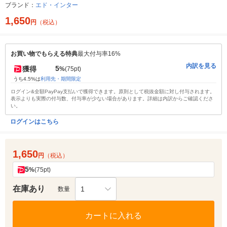
ブランド：
エド・インター
1,650
円
（税込）
お買い物でもらえる特典
最大付与率16%
内訳を見る
5
獲得
%
(75pt)
うち4.5%は
利用先・期間限定
ログイン&全額PayPay支払いで獲得できます。原則として税抜金額に対し付与されます。
表示よりも実際の付与数、付与率が少ない場合があります。詳細は内訳からご確認くださ
い。
ログインはこちら
1,650
円
（税込）
5
%
(75pt)
在庫あり
1
数量
カートに入れる