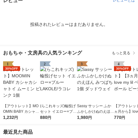
レビュー
レビューとは
投稿されたレビューはまだありません。
おもちゃ・文房具の人気ランキング
もっと見る
1
2
3
4
30%OFF
30%OFF
【アウトレット】MO
(らこれキッズ)輪投げ
Sassy サッシー ふか
【アウトレッ
OMIN BABY カシャカ
セット イエロー×ブル
ふかしかけぬのえほん
ヵ月から】love 
シャトイ ムーミン ピ
1,232
ー LAKOLE/ラコレ
880
みつばち 1個 ダッド
1,980
ベビーボール 
770
円
円
円
円
ンク 1個
ウェイ
1個
最近見た商品