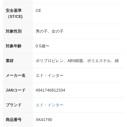
安全基準
CE
（ST/CE)
対象性別
男の子、女の子
対象年齢
0.5歳〜
素材
ポリプロピレン、ABS樹脂、ポリエステル、綿
メーカー名
エド・インター
JANコード
4941746812334
ブランド
エド・インター
商品番号
XK41790