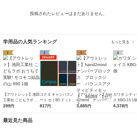
投稿されたレビューはまだありません。
学用品の人気ランキング
もっと見る
1
2
3
4
29%OFF
【アウトレット】池田
コクヨ キャンパスノ
【アウトレット】han
カワダ シティ
工業社 こどもラボ お
ート セミB5 ドット入
d2mind ナンバーブ
ス KBG-15 1
うちで実験! モコモコ
299
り罫線・カラー表紙 A
817
ロックス ブロックジ
3,885
4,378
円
円
円
円
結晶の山 890 1個
罫7mm 30枚 5色セッ
ー バランスアクティ
ト ノ-3CDATNX5
ビティセット 96089
最近見た商品
1セット