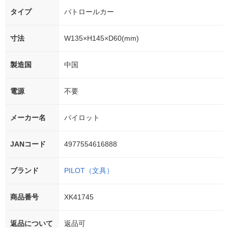
タイプ
パトロールカー
寸法
W135×H145×D60(mm)
製造国
中国
電源
不要
メーカー名
パイロット
JANコード
4977554616888
ブランド
PILOT（文具）
商品番号
XK41745
返品について
返品可