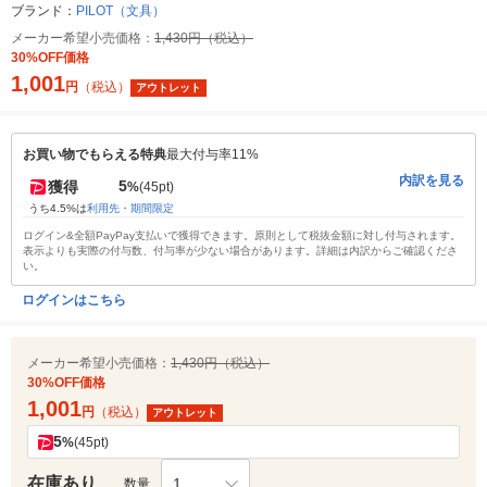
ブランド：
PILOT（文具）
メーカー希望小売価格：
1,430円（税込）
30%OFF価格
1,001
円
（税込）
アウトレット
お買い物でもらえる特典
最大付与率11%
内訳を見る
5
獲得
%
(45pt)
うち4.5%は
利用先・期間限定
ログイン&全額PayPay支払いで獲得できます。原則として税抜金額に対し付与されます。
表示よりも実際の付与数、付与率が少ない場合があります。詳細は内訳からご確認くださ
い。
ログインはこちら
メーカー希望小売価格：
1,430円（税込）
30%OFF価格
1,001
円
（税込）
アウトレット
5
%
(45pt)
在庫あり
1
数量