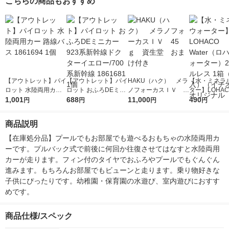
こちらの商品もおすすめ
【アウトレット】パイ
【アウトレット】パイ
HAKU（ハク） メラ
【水・ミネラ
ロット 水陸両用カー
ロット おふろDEミニ
ノフォーカスＩＶ 4
ター】LOHACO
路線バス 1861694 1
1,001
カー 923系新幹線ドク
688
5ｇ 資生堂 おまけ
11,000
r（ロハコウォ
490
円
円
円
円
個
ターイエロー/700系新
付き
ー）2L ラベル
幹線 1861681 1個
箱（5本入）
商品説明
シ） オリジナ
【在庫処分品】プールでもお部屋でも遊べるおもちゃの水陸両用カ
ーです。プルバック式で前後に何回か往復させてはなすと水陸両用
カーが走ります。フィン付のタイヤでおふろやプールでもぐんぐん
進みます。もちろんお部屋でもビューンと走ります。乗り物好きな
子供にぴったりです。幼稚園・保育園の水遊び、室内遊びにおすす
めです。
商品仕様/スペック