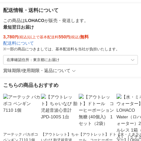
配送情報・送料について
この商品は
LOHACO
が販売・発送します。
最短翌日お届け
3,780
550
無料
円
(税込)以上で基本配送料
円
(税込)
配送料について
※
一部の商品につきましては、基本配送料を当社が負担いたします。
在庫確認住所：東京都にお届け
賞味期限/使用期限・返品について
こちらの商品もおすすめ
アーテック パカポコ
【アウトレット】ちゃ
【アウトレット】ドト
【水・ミネラ
ペンギン 7110 1個
いなび 胎児超音波心
ール コーヒーポーシ
ター】LOHACO