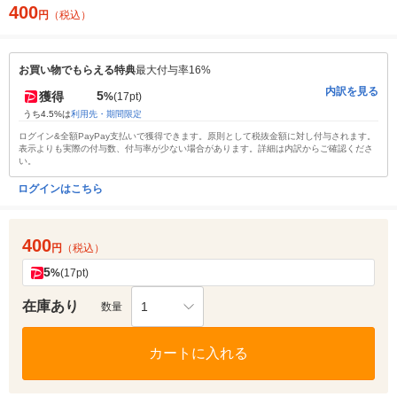
400
円
（税込）
お買い物でもらえる特典
最大付与率16%
内訳を見る
5
獲得
%
(17pt)
うち4.5%は
利用先・期間限定
ログイン&全額PayPay支払いで獲得できます。原則として税抜金額に対し付与されます。
表示よりも実際の付与数、付与率が少ない場合があります。詳細は内訳からご確認くださ
い。
ログインはこちら
400
円
（税込）
5
%
(17pt)
在庫あり
1
数量
カートに入れる