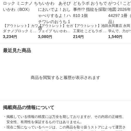
【アウトレット】カワ
【アウトレット】セガ
【アウトレット】池田
永岡書店 永岡
ダ ナノブロック ミニ
フェイブ ちいかわ
工業社 こどもラボ お
学んで、力がつ
ナノ ちいかわ（BO
3,234
あそびにおいでよ！お
3,080
うちで事件!? 指紋を
214
ども日本地図 2
1,540
円
円
円
円
X）
しゃべりするよ！ハチ
採取! 810 1個
版 44297 1
ワレのおうち 1個
品）
最近見た商品
商品を閲覧すると履歴が表示されます
掲載商品の情報について
・
掲載している情報の精度には万全を期しておりますが、その内容の正確性、
安全性、有用性を保証するものではありません。
・
現在ご覧になっているページは、この商品を取り扱うストアによって運営さ