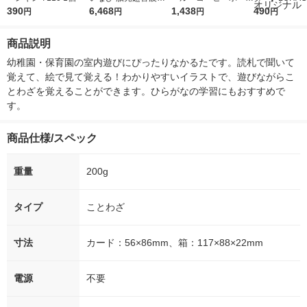
390
音計 JPD-100S 1台
6,468
ョン 無糖 (40個入) 1
1,438
r（ロハコウォ
490
円
円
円
円
セット（2袋）
ー）2L ラベル
箱（5本入）
商品説明
シ） オリジナ
幼稚園・保育園の室内遊びにぴったりなかるたです。読札で聞いて
覚えて、絵で見て覚える！わかりやすいイラストで、遊びながらこ
とわざを覚えることができます。ひらがなの学習にもおすすめで
す。
商品仕様/スペック
重量
200g
タイプ
ことわざ
寸法
カード：56×86mm、箱：117×88×22mm
電源
不要