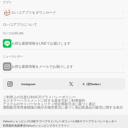
アプリ
ロハコアプリをダウンロード
ロハコアプリについて
ロハコ公式LINE
お得な最新情報をLINEでお届けします
ニュースレター
お得な最新情報をメールでお届けします
Instagram
X（旧Twitter）
ご利用上の注意
LOHACOプライバシーポリシー
カスタマーハラスメントに対する基本方針
ご利用規約
アスクルのサイバーセキュリティ
特定商取引法に基づく表記
酒類販売管理者標識の掲示
古物営業法に基づく表記
医薬品の販売に関する表示
Yahoo!ショッピング
LINEヤフープライバシーポリシー
LINEヤフープライバシーセンター
利用規約
免責事項
Yahoo!ショッピングガイドライン