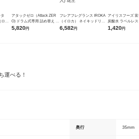
ータ
アタックゼロ（Attack ZER
フレアフレグランス IROKA
アイリスフーズ 
r（ロハ
O) ドラム式専用 詰め替え メ
（イロカ） ネイキッドリリ
炭酸水 ラベルレス 5
ベルレ
ガジャンボ 2300g 1セット
ーの香り 柔軟剤 詰め替え 超
箱（24本入）
5,820
6,582
1,420
円
円
円
チオ
（2個入) 洗濯洗剤 花王
特大 1200ml 1セット（5個
入) 花王
ち運べる！
奥行
35mm