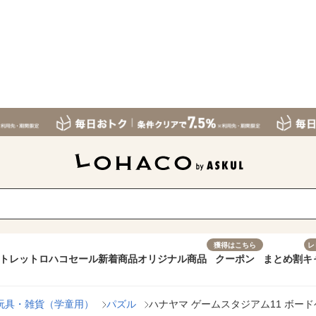
獲得はこちら
レ
トレット
ロハコセール
新着商品
オリジナル商品
クーポン
まとめ割
キ
玩具・雑貨（学童用）
パズル
ハナヤマ ゲームスタジアム11 ボードゲー