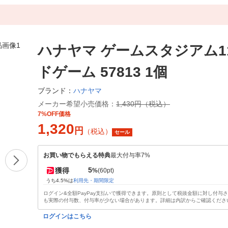
ハナヤマ ゲームスタジアム1
ドゲーム 57813 1個
ハナヤマ
ブランド：
メーカー希望小売価格：
1,430円（税込）
7%OFF価格
1,320
円
（税込）
セール
お買い物でもらえる特典
最大付与率7%
5
獲得
%
(60pt)
うち4.5%は
利用先・期間限定
ログイン&全額PayPay支払いで獲得できます。原則として税抜金額に対し付与
も実際の付与数、付与率が少ない場合があります。詳細は内訳からご確認くださ
ログインはこちら