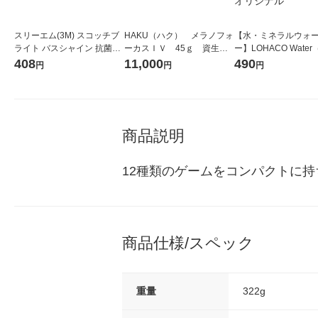
スリーエム(3M) スコッチブ
HAKU（ハク） メラノフォ
【水・ミネラルウォ
ライト バスシャイン 抗菌ス
ーカスＩＶ 45ｇ 資生
ー】LOHACO Wate
ポンジ(研磨粒子なし) お風呂
堂 おまけ付き
コウォーター）2L ラ
408
11,000
490
円
円
円
掃除 グレー BM-22KGY (1個
ス 1箱（5本入）（イ
入)
シ） オリジナル
商品説明
12種類のゲームをコンパクトに持
商品仕様/スペック
重量
322g