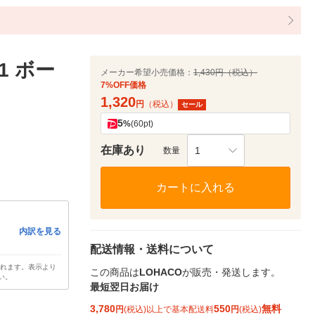
1 ボー
メーカー希望小売価格：
1,430円（税込）
7%OFF価格
1,320
円
（税込）
セール
5
%
(60pt)
在庫あり
1
数量
カートに入れる
内訳を見る
配送情報・送料について
されます。表示より
この商品は
LOHACO
が販売・発送します。
い。
最短翌日お届け
3,780
550
無料
円
(税込)以上で基本配送料
円
(税込)