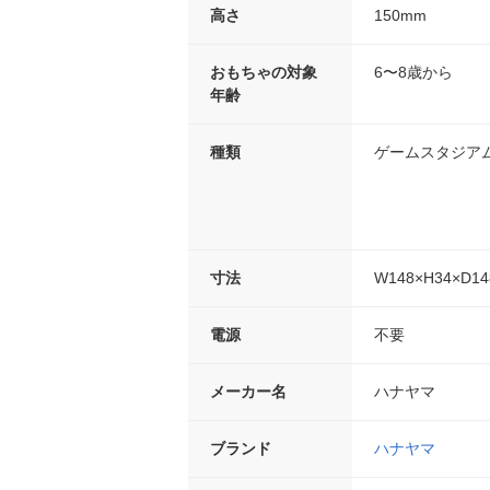
高さ
150mm
おもちゃの対象
6〜8歳から
年齢
種類
ゲームスタジアム
寸法
W148×H34×D1
電源
不要
メーカー名
ハナヤマ
ブランド
ハナヤマ