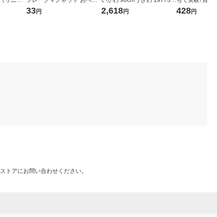
ア（リニュ
フレークマグネット おへや
いかわ 90cmうきわ 197733
ちで実験! 煌
1個
1個
780 1個
33
2,618
428
円
円
円
ストアにお問い合わせください。