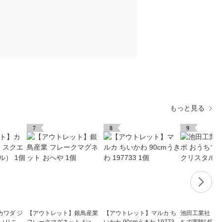
もっと見る
7
8
9
カワダ ジ
【アウトレット】銀鳥産業
【アウトレット】マルカ ち
池田工業社 こ