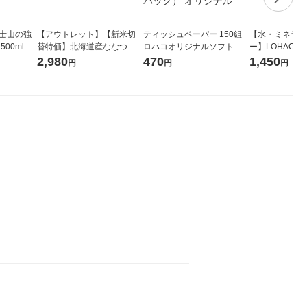
富士山の強
【アウトレット】【新米切
ティッシュペーパー 150組
【水・ミネラル
00ml 1
替特価】北海道産ななつぼ
ロハコオリジナルソフトパ
ー】LOHACO Wa
し 無洗米 5kg 1袋 令和7年産
ックティッシュ フィオナ オ
1箱（20本入
2,980
470
1,450
円
円
円
米 木徳神糧 オリジナル
リジナル 1セット（10個：
（イチオシ） 
5個入×2パック） オリジナ
ル