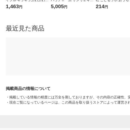
イフル キラキラふわふわ
パウチャーム サンリオキャ
社 こどもラボ おうち
結晶研究所 Q750790 1個
ラクターズ 1個
件!? 指紋を採取! 810
1,463
5,005
214
円
円
円
最近見た商品
掲載商品の情報について
・
掲載している情報の精度には万全を期しておりますが、その内容の正確性、
・
現在ご覧になっているページは、この商品を取り扱うストアによって運営さ