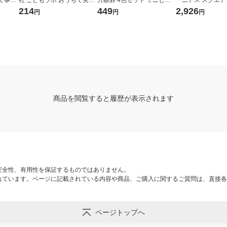
で事
社 こどもラボ おうちで実験!
方眼罫 4色セット ミニじゆ
ーニアス スクエ
 1個
一瞬で凍る水!? 800 1個
うノートおまけ付 学習帳 LM
ーアル） 1個
214
449
2,926
円
円
円
U5G04M
商品を閲覧すると履歴が表示されます
安全性、有用性を保証するものではありません。
れています。ページに記載されている内容や商品、ご購入に関するご質問は、直接各
ページトップへ