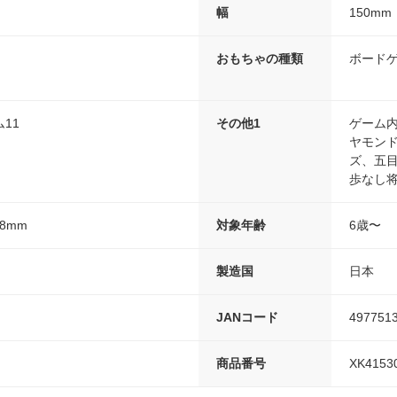
幅
150mm
おもちゃの種類
ボード
11
その他1
ゲーム
ヤモン
ズ、五
歩なし
48mm
対象年齢
6歳〜
製造国
日本
JANコード
497751
商品番号
XK4153